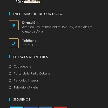
INFORMACIÓN DE CONTACTO
Dirección:
Avenida Las Palmas entre 1y2 S/N, Vista Alegre,
Ciego de Ávila
Teléfono:
33 213105
ENLACES DE INTERÉS
Se
Cubadebate
abre
Se
Portal de la Radio Cubana
en
abre
Se
Periódico Invasor
una
en
abre
Se
Televisión Avileña
nueva
una
en
abre
pestaña
nueva
una
en
SÍGUENOS
pestaña
nueva
una