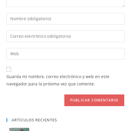
Introduce
tu
nombre
Introduce
o
tu
nombre
dirección
Introduce
de
de
la
usuario
correo
URL
para
electrónico
de
comentar
Guarda mi nombre, correo electrónico y web en este
para
tu
navegador para la próxima vez que comente.
comentar
web
(opcional)
ARTÍCULOS RECIENTES