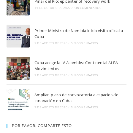
Pinar del Río: epicenter of recovery work
14 DE OCTUBRE DE 2022
/
SIN COMENTARIOS
Primer Ministro de Namibia inicia visita oficial a
Cuba
7 DE AGOSTO DE 2026
/
SIN COMENTARIOS
Cuba acoge la IV Asamblea Continental ALBA
Movimientos
7 DE AGOSTO DE 2026
/
SIN COMENTARIOS
Amplían plazo de convocatoria a espacios de
innovación en Cuba
7 DE AGOSTO DE 2026
/
SIN COMENTARIOS
POR FAVOR, COMPARTE ESTO