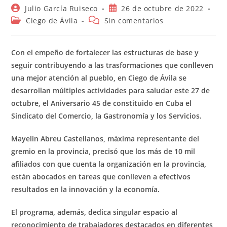
Autor
Publicación
Julio García Ruiseco
26 de octubre de 2022
de
de
Categoría
Comentarios
Ciego de Ávila
Sin comentarios
la
la
de
de
entrada:
entrada:
la
la
entrada:
entrada:
Con el empeño de fortalecer las estructuras de base y
seguir contribuyendo a las trasformaciones que conlleven
una mejor atención al pueblo, en Ciego de Ávila se
desarrollan múltiples actividades para saludar este 27 de
octubre, el Aniversario 45 de constituido en Cuba el
Sindicato del Comercio, la Gastronomía y los Servicios.
Mayelin Abreu Castellanos, máxima representante del
gremio en la provincia, precisó que los más de 10 mil
afiliados con que cuenta la organización en la provincia,
están abocados en tareas que conlleven a efectivos
resultados en la innovación y la economía.
El programa, además, dedica singular espacio al
reconocimiento de trabajadores destacados en diferentes