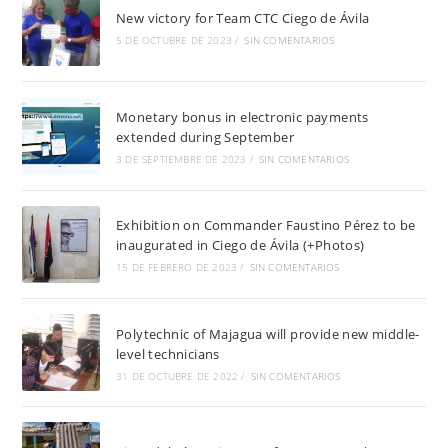
New victory for Team CTC Ciego de Ávila
5 DE OCTUBRE DE 2023
/
SIN COMENTARIOS
Monetary bonus in electronic payments
extended during September
3 DE SEPTIEMBRE DE 2023
/
SIN COMENTARIOS
Exhibition on Commander Faustino Pérez to be
inaugurated in Ciego de Ávila (+Photos)
15 DE FEBRERO DE 2023
/
SIN COMENTARIOS
Polytechnic of Majagua will provide new middle-
level technicians
31 DE OCTUBRE DE 2022
/
SIN COMENTARIOS