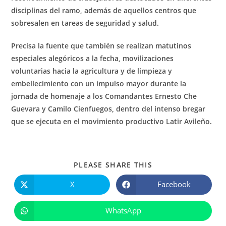
disciplinas del ramo, además de aquellos centros que
sobresalen en tareas de seguridad y salud.
Precisa la fuente que también se realizan matutinos
especiales alegóricos a la fecha, movilizaciones
voluntarias hacia la agricultura y de limpieza y
embellecimiento con un impulso mayor durante la
jornada de homenaje a los Comandantes Ernesto Che
Guevara y Camilo Cienfuegos, dentro del intenso bregar
que se ejecuta en el movimiento productivo Latir Avileño.
COMPARTIR
PLEASE SHARE THIS
ESTE
CONTENIDO
X
Facebook
Se
Se
abre
abre
en
en
una
una
WhatsApp
Se
nueva
nueva
abre
ventana
ventana