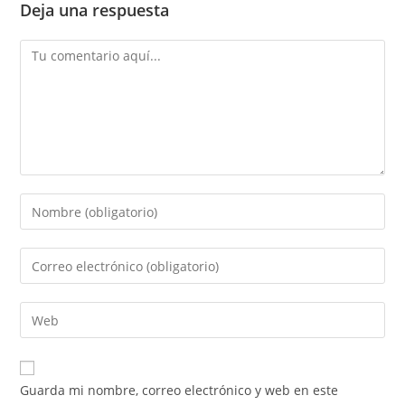
Deja una respuesta
Comentario
Introduce
tu
nombre
Introduce
o
tu
nombre
dirección
Introduce
de
de
la
usuario
correo
URL
para
electrónico
de
comentar
Guarda mi nombre, correo electrónico y web en este
para
tu