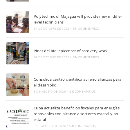
Polytechnic of Majagua will provide new middle-
level technicians
31 DE OCTUBRE DE 2022
/
SIN COMENTARIOS
Pinar del Río: epicenter of recovery work
14 DE OCTUBRE DE 2022
/
SIN COMENTARIOS
Consolida centro científico avileño alianzas para
el desarrollo
8 DE AGOSTO DE 2026
/
SIN COMENTARIOS
Cuba actualiza beneficios fiscales para energías
renovables con alcance a sectores estatal y no
estatal
8 DE AGOSTO DE 2026
/
SIN COMENTARIOS