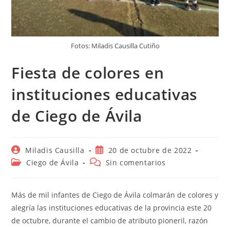
Fotos: Miladis Causilla Cutiño
Fiesta de colores en
instituciones educativas
de Ciego de Ávila
Autor
Publicación
Miladis Causilla
20 de octubre de 2022
de
de
Categoría
Comentarios
Ciego de Ávila
Sin comentarios
la
la
de
de
entrada:
entrada:
la
la
entrada:
entrada:
Más de mil infantes de Ciego de Ávila colmarán de colores y
alegría las instituciones educativas de la provincia este 20
de octubre, durante el cambio de atributo pioneril, razón