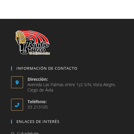
nueva
una
en
pestaña
nueva
una
pestaña
nueva
pestaña
INFORMACIÓN DE CONTACTO
Dirección:
Avenida Las Palmas entre 1y2 S/N, Vista Alegre,
Ciego de Ávila
Teléfono:
33 213105
ENLACES DE INTERÉS
Se
Cubadebate