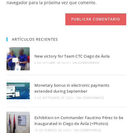
navegador para la próxima vez que comente.
comentar
web
(opcional)
ARTÍCULOS RECIENTES
New victory for Team CTC Ciego de Ávila
5 DE OCTUBRE DE 2023
/
SIN COMENTARIOS
Monetary bonus in electronic payments
extended during September
3 DE SEPTIEMBRE DE 2023
/
SIN COMENTARIOS
Exhibition on Commander Faustino Pérez to be
inaugurated in Ciego de Ávila (+Photos)
15 DE FEBRERO DE 2023
/
SIN COMENTARIOS