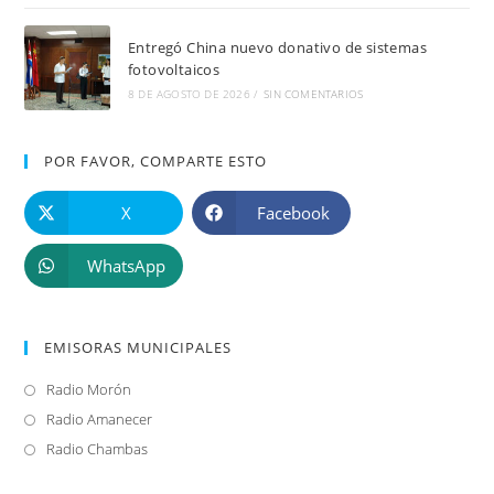
Entregó China nuevo donativo de sistemas
fotovoltaicos
8 DE AGOSTO DE 2026
/
SIN COMENTARIOS
POR FAVOR, COMPARTE ESTO
X
Facebook
WhatsApp
EMISORAS MUNICIPALES
Radio Morón
Se
abre
Radio Amanecer
Se
en
abre
Radio Chambas
Se
una
en
abre