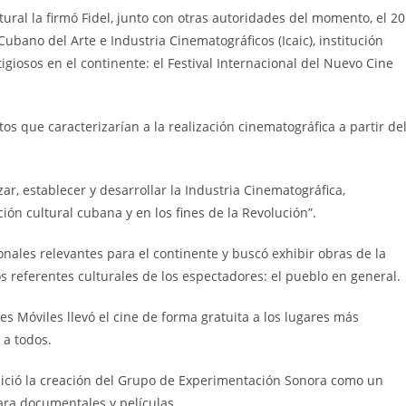
tural la firmó Fidel, junto con otras autoridades del momento, el 20
Cubano del Arte e Industria Cinematográficos (Icaic), institución
giosos en el continente: el Festival Internacional del Nuevo Cine
itos que caracterizarían a la realización cinematográfica a partir de
zar, establecer y desarrollar la Industria Cinematográfica,
ión cultural cubana y en los fines de la Revolución”.
ionales relevantes para el continente y buscó exhibir obras de la
os referentes culturales de los espectadores: el pueblo en general.
s Móviles llevó el cine de forma gratuita a los lugares más
 a todos.
spició la creación del Grupo de Experimentación Sonora como un
ara documentales y películas.