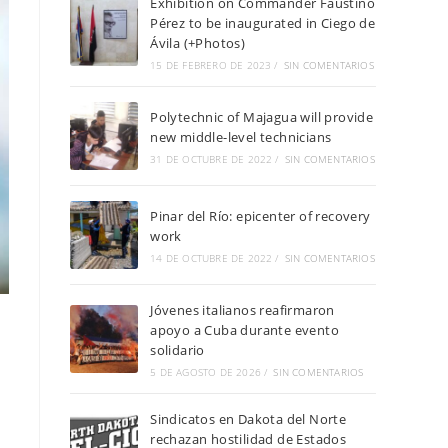
Exhibition on Commander Faustino
Pérez to be inaugurated in Ciego de
Ávila (+Photos)
15 DE FEBRERO DE 2023
/
SIN COMENTARIOS
Polytechnic of Majagua will provide
new middle-level technicians
31 DE OCTUBRE DE 2022
/
SIN COMENTARIOS
Pinar del Río: epicenter of recovery
work
14 DE OCTUBRE DE 2022
/
SIN COMENTARIOS
Jóvenes italianos reafirmaron
apoyo a Cuba durante evento
solidario
5 DE AGOSTO DE 2026
/
SIN COMENTARIOS
Sindicatos en Dakota del Norte
rechazan hostilidad de Estados