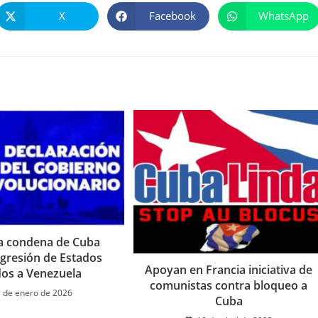
X
Facebook
WhatsApp
Se
Se
Se
abre
abre
abre
en
en
en
una
una
una
nueva
nueva
nueva
ventana
ventana
ventana
a condena de Cuba
agresión de Estados
Apoyan en Francia iniciativa de
os a Venezuela
comunistas contra bloqueo a
3 de enero de 2026
Cuba