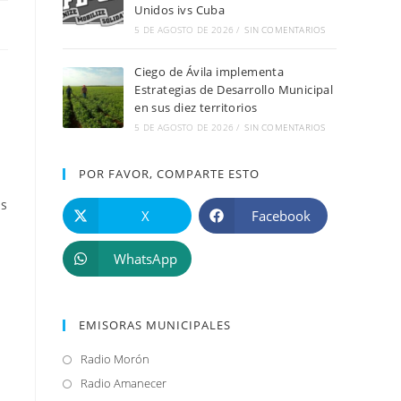
Unidos ivs Cuba
5 DE AGOSTO DE 2026
/
SIN COMENTARIOS
Ciego de Ávila implementa
Estrategias de Desarrollo Municipal
en sus diez territorios
5 DE AGOSTO DE 2026
/
SIN COMENTARIOS
POR FAVOR, COMPARTE ESTO
as
X
Facebook
WhatsApp
EMISORAS MUNICIPALES
Radio Morón
Se
abre
Radio Amanecer
Se