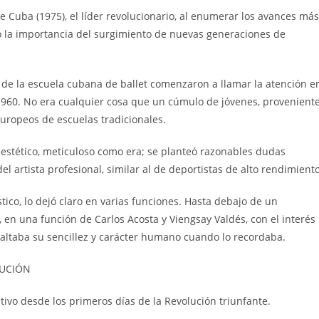
 Cuba (1975), el líder revolucionario, al enumerar los avances más
ido la importancia del surgimiento de nuevas generaciones de
 de la escuela cubana de ballet comenzaron a llamar la atención e
 1960. No era cualquier cosa que un cúmulo de jóvenes, provenient
 europeos de escuelas tradicionales.
r estético, meticuloso como era; se planteó razonables dudas
del artista profesional, similar al de deportistas de alto rendimiento
tico, lo dejó claro en varias funciones. Hasta debajo de un
, en una función de Carlos Acosta y Viengsay Valdés, con el interés
saltaba su sencillez y carácter humano cuando lo recordaba.
LUCIÓN
tivo desde los primeros días de la Revolución triunfante.