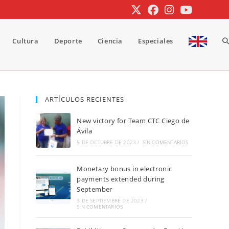
Cultura
Deporte
Ciencia
Especiales
A
b
ARTÍCULOS RECIENTES
New victory for Team CTC Ciego de
d
Ávila
5 DE OCTUBRE DE 2023
/
SIN COMENTARIOS
Monetary bonus in electronic
la
payments extended during
September
3 DE SEPTIEMBRE DE 2023
/
SIN COMENTARIOS
w