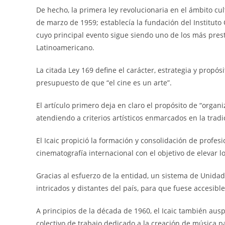
De hecho, la primera ley revolucionaria en el ámbito cul
de marzo de 1959; establecía la fundación del Instituto 
cuyo principal evento sigue siendo uno de los más presti
Latinoamericano.
La citada Ley 169 define el carácter, estrategia y propós
presupuesto de que “el cine es un arte”.
El artículo primero deja en claro el propósito de “organi
atendiendo a criterios artísticos enmarcados en la tradic
El Icaic propició la formación y consolidación de profes
cinematografía internacional con el objetivo de elevar l
Gracias al esfuerzo de la entidad, un sistema de Unidade
intricados y distantes del país, para que fuese accesible
A principios de la década de 1960, el Icaic también au
colectivo de trabajo dedicado a la creación de música p