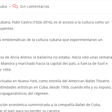
goría
Comentarios
Cuba
Sin comentarios
de
la
ada:
entrada:
cubana, Fidel Castro (1926-2016), es el acceso a la cultura como un
luyentes.
ones emblemáticas de la cultura cubana que experimentaron un
asa de Alicia Alonso, la bailarina no estaba. Hacía solo unas seman
aestra y marchado hacia la capital del país, a fuerza de fusil e
e 1959.
tuaba en Nueva York, como estrella del American Ballet Theatre,
sibilidades artísticas en Cuba, desde 1956, cuando ella y su esposo,
propagandísticos del régimen.
ención económica suministrada a la compañía Ballet de Cuba,
r el país para no perder su carrera.