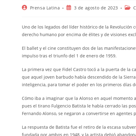
Autor
Publicación
Cate
Prensa Latina
3 de agosto de 2023
de
de
de
la
la
la
entrada:
entrada:
entr
Uno de los legados del líder histórico de la Revolución 
derecho humano por encima de élites y de visiones exc
El ballet y el cine constituyen dos de las manifestaci
impulso tras el triunfo del 1 de enero de 1959.
La primera vez que Fidel Castro tocó a la puerta de la c
que aquel joven barbudo había descendido de la Sierra M
inteligencia, para tomar el poder en los primeros días d
Cómo iba a imaginar que la Alonso en aquel momento ac
pues el tirano Fulgencio Batista le había cerrado las po
Fernando Alonso, se negaron a convertirse en agentes 
La respuesta de Batista fue el retiro de la escasa subv
fundada por ambos en 1948, y la artista debió abandona