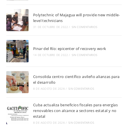
Polytechnic of Majagua will provide new middle-
level technicians
31 DE OCTUBRE DE 2022
/
SIN COMENTARIOS
Pinar del Río: epicenter of recovery work
14 DE OCTUBRE DE 2022
/
SIN COMENTARIOS
Consolida centro científico avileño alianzas para
el desarrollo
8 DE AGOSTO DE 2026
/
SIN COMENTARIOS
Cuba actualiza beneficios fiscales para energías
renovables con alcance a sectores estatal y no
estatal
8 DE AGOSTO DE 2026
/
SIN COMENTARIOS