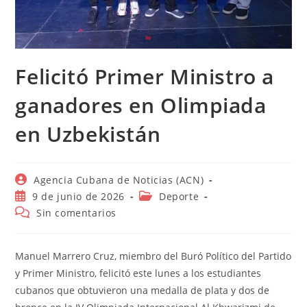
Felicitó Primer Ministro a
ganadores en Olimpiada
en Uzbekistán
Autor
Agencia Cubana de Noticias (ACN)
de
Publicación
Categoría
9 de junio de 2026
Deporte
la
de
de
Comentarios
Sin comentarios
entrada:
la
la
de
entrada:
entrada:
la
entrada:
Manuel Marrero Cruz, miembro del Buró Político del Partido
y Primer Ministro, felicitó este lunes a los estudiantes
cubanos que obtuvieron una medalla de plata y dos de