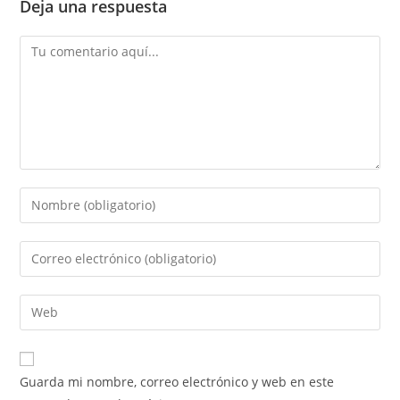
Deja una respuesta
Comentario
Introduce
tu
nombre
Introduce
o
tu
nombre
dirección
Introduce
de
de
la
usuario
correo
URL
para
electrónico
de
comentar
Guarda mi nombre, correo electrónico y web en este
para
tu