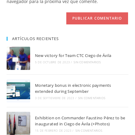
navegador para la próxima vez que comente.
comentar
web
(opcional)
ARTÍCULOS RECIENTES
New victory for Team CTC Ciego de Ávila
5 DE OCTUBRE DE 2023
/
SIN COMENTARIOS
Monetary bonus in electronic payments
extended during September
3 DE SEPTIEMBRE DE 2023
/
SIN COMENTARIOS
Exhibition on Commander Faustino Pérez to be
inaugurated in Ciego de Ávila (+Photos)
15 DE FEBRERO DE 2023
/
SIN COMENTARIOS