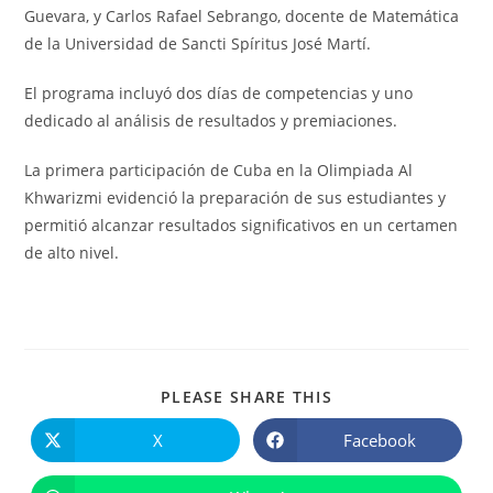
Guevara, y Carlos Rafael Sebrango, docente de Matemática
de la Universidad de Sancti Spíritus José Martí.
El programa incluyó dos días de competencias y uno
dedicado al análisis de resultados y premiaciones.
La primera participación de Cuba en la Olimpiada Al
Khwarizmi evidenció la preparación de sus estudiantes y
permitió alcanzar resultados significativos en un certamen
de alto nivel.
COMPARTIR
PLEASE SHARE THIS
ESTE
CONTENIDO
X
Facebook
Se
Se
abre
abre
en
en
una
una