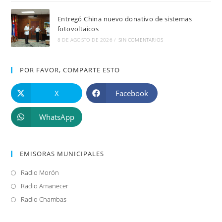
Entregó China nuevo donativo de sistemas
fotovoltaicos
8 DE AGOSTO DE 2026
/
SIN COMENTARIOS
POR FAVOR, COMPARTE ESTO
X
Facebook
WhatsApp
EMISORAS MUNICIPALES
Radio Morón
Se
abre
Radio Amanecer
Se
en
abre
Radio Chambas
Se
una
en
abre