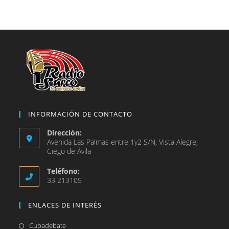
nueva
una
en
pestaña
nueva
una
pestaña
nueva
pestaña
INFORMACIÓN DE CONTACTO
Dirección:
Avenida Las Palmas entre 1y2 S/N, Vista Alegre,
Ciego de Ávila
Teléfono:
33 213105
ENLACES DE INTERÉS
Se
Cubadebate