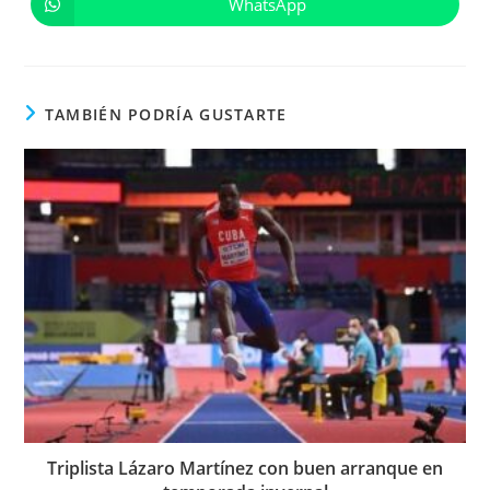
WhatsApp
Se
nueva
nueva
abre
ventana
ventana
en
una
nueva
ventana
TAMBIÉN PODRÍA GUSTARTE
Triplista Lázaro Martínez con buen arranque en