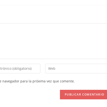
Introduce
la
URL
te navegador para la próxima vez que comente.
de
tu
web
(opcional)