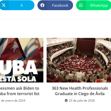
X
Facebook
WhatsApp
Se
Se
Se
abre
abre
abre
en
en
en
una
una
una
nueva
nueva
nueva
ventana
ventana
ventana
ressmen ask Biden to
363 New Health Professionals
a from terrorist list
Graduate in Ciego de Ávila
3 de enero de 2024
23 de julio de 2026