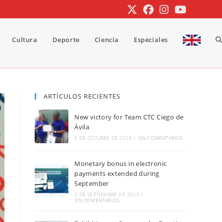
Cultura
Deporte
Ciencia
Especiales
A
b
ARTÍCULOS RECIENTES
New victory for Team CTC Ciego de
d
Ávila
5 DE OCTUBRE DE 2023
/
SIN COMENTARIOS
Monetary bonus in electronic
la
payments extended during
September
3 DE SEPTIEMBRE DE 2023
/
SIN COMENTARIOS
w