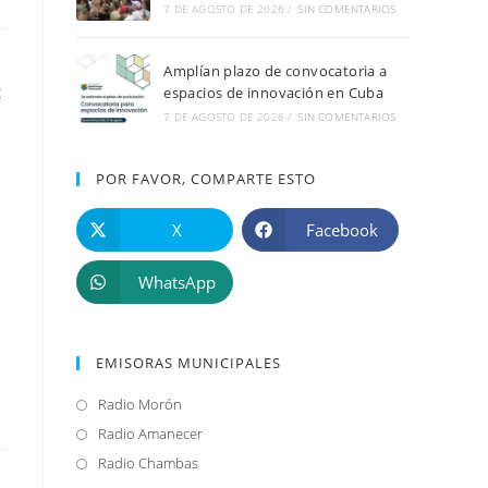
7 DE AGOSTO DE 2026
/
SIN COMENTARIOS
Amplían plazo de convocatoria a
t
espacios de innovación en Cuba
7 DE AGOSTO DE 2026
/
SIN COMENTARIOS
POR FAVOR, COMPARTE ESTO
X
Facebook
WhatsApp
EMISORAS MUNICIPALES
Radio Morón
Se
abre
Radio Amanecer
Se
en
abre
Radio Chambas
Se
una