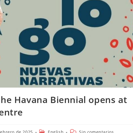
the Havana Biennial opens at
Centre
ión
Categoría
Comentarios
febrero de 2025
English
Sin comentarios