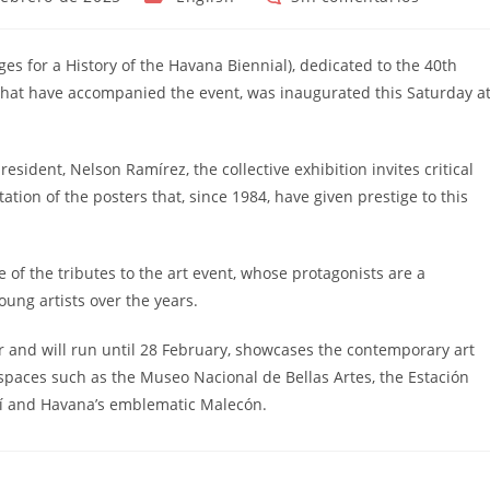
de
de
la
la
entrada:
entrada:
es for a History of the Havana Biennial), dedicated to the 40th
that have accompanied the event, was inaugurated this Saturday a
esident, Nelson Ramírez, the collective exhibition invites critical
tation of the posters that, since 1984, have given prestige to this
e of the tributes to the art event, whose protagonists are a
oung artists over the years.
and will run until 28 February, showcases the contemporary art
n spaces such as the Museo Nacional de Bellas Artes, the Estación
rtí and Havana’s emblematic Malecón.