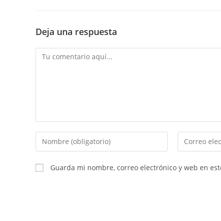
Deja una respuesta
Comentario
Introduce
Introduce
tu
tu
nombre
dirección
Guarda mi nombre, correo electrónico y web en es
o
de
nombre
correo
de
electrónico
usuario
para