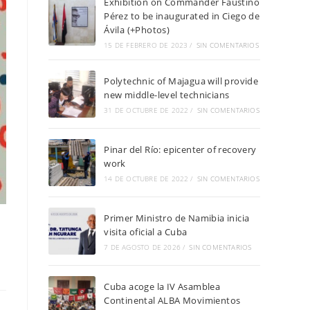
Exhibition on Commander Faustino
Pérez to be inaugurated in Ciego de
Ávila (+Photos)
15 DE FEBRERO DE 2023
/
SIN COMENTARIOS
Polytechnic of Majagua will provide
new middle-level technicians
31 DE OCTUBRE DE 2022
/
SIN COMENTARIOS
Pinar del Río: epicenter of recovery
work
14 DE OCTUBRE DE 2022
/
SIN COMENTARIOS
Primer Ministro de Namibia inicia
visita oficial a Cuba
7 DE AGOSTO DE 2026
/
SIN COMENTARIOS
Cuba acoge la IV Asamblea
Continental ALBA Movimientos