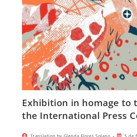
Exhibition in homage to 
the International Press 
Autor
Publicac
Translation by Glenda Flores Solano
5 de 