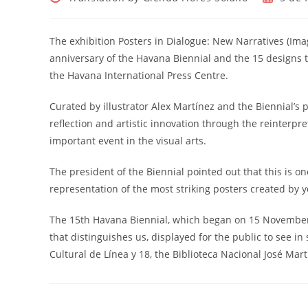
de
de
la
la
entrada:
entrada:
The exhibition Posters in Dialogue: New Narratives (Imag
anniversary of the Havana Biennial and the 15 designs 
the Havana International Press Centre.
Curated by illustrator Alex Martínez and the Biennial’s pr
reflection and artistic innovation through the reinterpre
important event in the visual arts.
The president of the Biennial pointed out that this is on
representation of the most striking posters created by y
The 15th Havana Biennial, which began on 15 November 
that distinguishes us, displayed for the public to see i
Cultural de Línea y 18, the Biblioteca Nacional José Ma