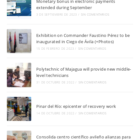
Monetary bonus in electronic payments
extended during September
3 DE SEPTIEMBRE DE 2023
/
SIN COMENTARIOS
Exhibition on Commander Faustino Pérez to be
inaugurated in Ciego de Ávila (+Photos)
15 DE FEBRERO DE 2023
/
SIN COMENTARIOS
Polytechnic of Majagua will provide new middle-
level technicians
31 DE OCTUBRE DE 2022
/
SIN COMENTARIOS
Pinar del Río: epicenter of recovery work
14 DE OCTUBRE DE 2022
/
SIN COMENTARIOS
Consolida centro científico avileño alianzas para