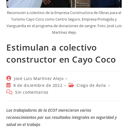
Reconocen a colectivo de la Empresa Constructora de Obras para el
Turismo Cayo Coco como Centro Seguro, Empresa Protegida y
Vanguardia en el programa de donaciones de sangre. Foto: José Luis
Martínez Alejo
Estimulan a colectivo
constructor en Cayo Coco
Autor
José Luis Martínez Alejo
de
Publicación
Categoría
8 de diciembre de 2022
Ciego de Ávila
la
de
de
Comentarios
Sin comentarios
entrada:
la
la
de
entrada:
entrada:
la
entrada:
Los trabajadores de la ECOT merecieron varios
reconocimientos por sus resultados integrales en seguridad y
salud en el trabajo