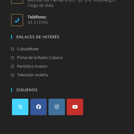
Ciego de Ávila
Teléfono:
33 213105
ENLACES DE INTERÉS
Se
Cubadebate
abre
Se
Portal de la Radio Cubana
en
abre
Se
Periódico Invasor
una
en
abre
Se
Televisión Avileña
nueva
una
en
abre
pestaña
nueva
una
en
SÍGUENOS
pestaña
nueva
una
pestaña
nueva
pestaña
Se
Se
Se
Se
abre
abre
abre
abre
en
en
en
en