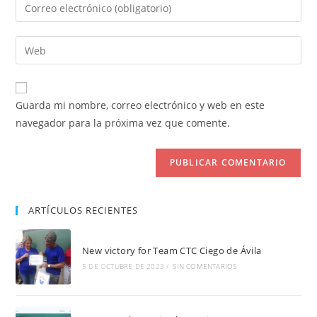
Introduce
o
tu
nombre
dirección
Introduce
de
de
la
usuario
correo
URL
para
electrónico
de
comentar
Guarda mi nombre, correo electrónico y web en este
para
tu
navegador para la próxima vez que comente.
comentar
web
(opcional)
ARTÍCULOS RECIENTES
New victory for Team CTC Ciego de Ávila
5 DE OCTUBRE DE 2023
/
SIN COMENTARIOS