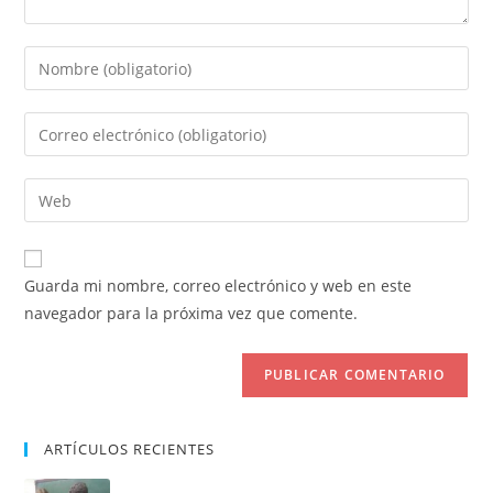
Introduce
tu
nombre
Introduce
o
tu
nombre
dirección
Introduce
de
de
la
usuario
correo
URL
para
electrónico
de
comentar
Guarda mi nombre, correo electrónico y web en este
para
tu
navegador para la próxima vez que comente.
comentar
web
(opcional)
ARTÍCULOS RECIENTES