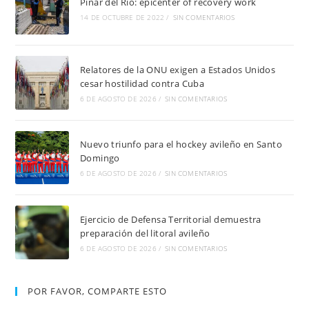
Pinar del Río: epicenter of recovery work
14 DE OCTUBRE DE 2022
/
SIN COMENTARIOS
Relatores de la ONU exigen a Estados Unidos
cesar hostilidad contra Cuba
6 DE AGOSTO DE 2026
/
SIN COMENTARIOS
Nuevo triunfo para el hockey avileño en Santo
Domingo
6 DE AGOSTO DE 2026
/
SIN COMENTARIOS
Ejercicio de Defensa Territorial demuestra
preparación del litoral avileño
6 DE AGOSTO DE 2026
/
SIN COMENTARIOS
POR FAVOR, COMPARTE ESTO