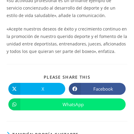
«Su actividad profesional es un brillante ejemplo de
servicio concienzudo al desarrollo del deporte y de un
estilo de vida saludable», añade la comunicación.
«Acepte nuestros deseos de éxito y crecimiento continuo en
la promoción de nuestro querido deporte y el fomento de la
unidad entre deportistas, entrenadores, jueces, aficionados
y todos los que quieran ser parte del boxeo», enfatiza.
COMPARTIR
PLEASE SHARE THIS
ESTE
CONTENIDO
X
Facebook
Se
Se
abre
abre
en
en
una
una
WhatsApp
Se
nueva
nueva
abre
ventana
ventana
en
una
nueva
ventana