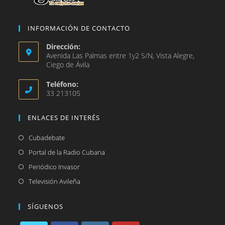
INFORMACIÓN DE CONTACTO
Dirección:
Avenida Las Palmas entre 1y2 S/N, Vista Alegre,
Ciego de Ávila
Teléfono:
33 213105
ENLACES DE INTERÉS
Se
Cubadebate
abre
Se
Portal de la Radio Cubana
en
abre
Se
Periódico Invasor
una
en
abre
Se
Televisión Avileña
nueva
una
en
abre
pestaña
nueva
una
en
SÍGUENOS
pestaña
nueva
una