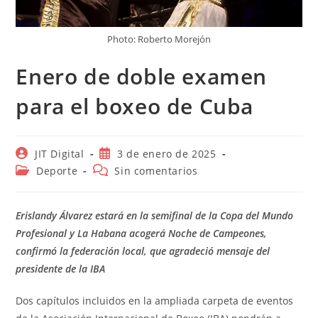
Photo: Roberto Morejón
Enero de doble examen
para el boxeo de Cuba
Autor
Publicación
JIT Digital
3 de enero de 2025
de
de
Categoría
Comentarios
Deporte
Sin comentarios
la
la
de
de
entrada:
entrada:
la
la
entrada:
entrada:
Erislandy Álvarez estará en la semifinal de la Copa del Mundo
Profesional y La Habana acogerá Noche de Campeones,
confirmó la federación local, que agradeció mensaje del
presidente de la IBA
Dos capítulos incluidos en la ampliada carpeta de eventos