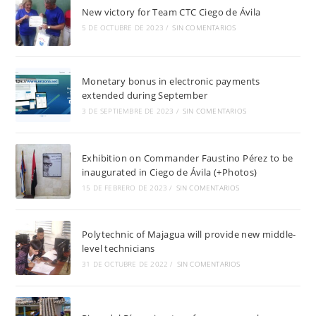
New victory for Team CTC Ciego de Ávila
5 DE OCTUBRE DE 2023
/
SIN COMENTARIOS
Monetary bonus in electronic payments
extended during September
3 DE SEPTIEMBRE DE 2023
/
SIN COMENTARIOS
Exhibition on Commander Faustino Pérez to be
inaugurated in Ciego de Ávila (+Photos)
15 DE FEBRERO DE 2023
/
SIN COMENTARIOS
Polytechnic of Majagua will provide new middle-
level technicians
31 DE OCTUBRE DE 2022
/
SIN COMENTARIOS