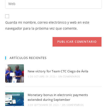
Introduce
de
de
la
usuario
correo
URL
para
electrónico
de
comentar
Guarda mi nombre, correo electrónico y web en este
para
tu
navegador para la próxima vez que comente.
comentar
web
(opcional)
ARTÍCULOS RECIENTES
New victory for Team CTC Ciego de Ávila
5 DE OCTUBRE DE 2023
/
SIN COMENTARIOS
Monetary bonus in electronic payments
extended during September
3 DE SEPTIEMBRE DE 2023
/
SIN COMENTARIOS