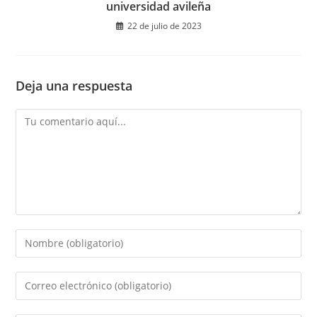
universidad avileña
22 de julio de 2023
Deja una respuesta
Comentario
Introduce
tu
nombre
Introduce
o
tu
nombre
dirección