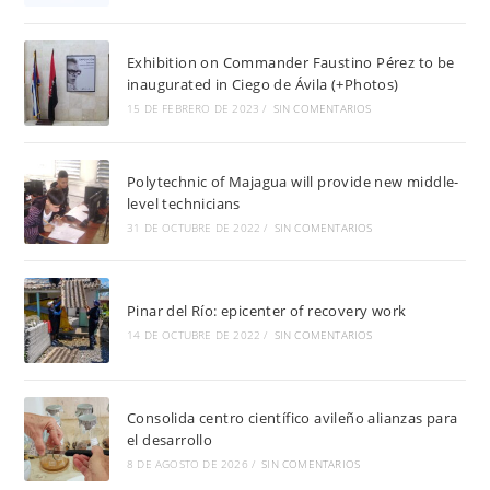
Exhibition on Commander Faustino Pérez to be
inaugurated in Ciego de Ávila (+Photos)
15 DE FEBRERO DE 2023
/
SIN COMENTARIOS
Polytechnic of Majagua will provide new middle-
level technicians
31 DE OCTUBRE DE 2022
/
SIN COMENTARIOS
Pinar del Río: epicenter of recovery work
14 DE OCTUBRE DE 2022
/
SIN COMENTARIOS
Consolida centro científico avileño alianzas para
el desarrollo
8 DE AGOSTO DE 2026
/
SIN COMENTARIOS