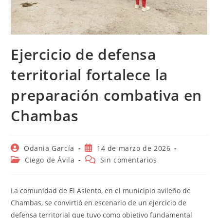
Ejercicio de defensa
territorial fortalece la
preparación combativa en
Chambas
Autor
Publicación
Odania García
14 de marzo de 2026
de
de
Categoría
Comentarios
Ciego de Ávila
Sin comentarios
la
la
de
de
entrada:
entrada:
la
la
entrada:
entrada:
La comunidad de El Asiento, en el municipio avileño de
Chambas, se convirtió en escenario de un ejercicio de
defensa territorial que tuvo como objetivo fundamental