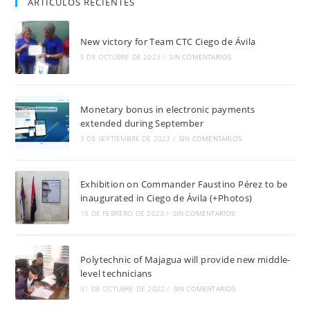
ARTÍCULOS RECIENTES
New victory for Team CTC Ciego de Ávila
5 DE OCTUBRE DE 2023
/
SIN COMENTARIOS
Monetary bonus in electronic payments
extended during September
3 DE SEPTIEMBRE DE 2023
/
SIN COMENTARIOS
Exhibition on Commander Faustino Pérez to be
inaugurated in Ciego de Ávila (+Photos)
15 DE FEBRERO DE 2023
/
SIN COMENTARIOS
Polytechnic of Majagua will provide new middle-
level technicians
31 DE OCTUBRE DE 2022
/
SIN COMENTARIOS