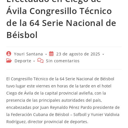
Ávila Congresillo Técnico
de la 64 Serie Nacional de
Béisbol
Autor
Publicación
Youri Santana
23 de agosto de 2025
de
de
Categoría
Comentarios
Deporte
Sin comentarios
la
la
de
de
entrada:
entrada:
la
la
entrada:
entrada:
El Congresillo Técnico de la 64 Serie Nacional de Béisbol
tuvo lugar este viernes en horas de la tarde en el hotel
Ciego de Ávila de la capital provincial avileña, con la
presencia de las principales autoridades del país,
encabezadas por Juan Reynaldo Pérez Pardo presidente de
la Federación Cubana de Béisbol – Sofboll y Yunier Valdivia
Rodríguez, director provincial de deportes.