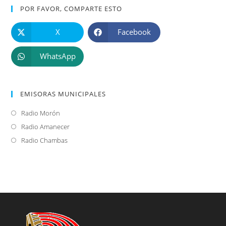
POR FAVOR, COMPARTE ESTO
X
Facebook
WhatsApp
EMISORAS MUNICIPALES
Radio Morón
Se
abre
Radio Amanecer
Se
en
abre
Radio Chambas
Se
una
en
abre
nueva
una
en
pestaña
nueva
una
pestaña
nueva
pestaña