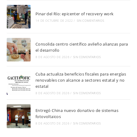
Pinar del Río: epicenter of recovery work
14 DE OCTUBRE DE 2022
/
SIN COMENTARIOS
Consolida centro científico avileño alianzas para
el desarrollo
8 DE AGOSTO DE 2026
/
SIN COMENTARIOS
Cuba actualiza beneficios fiscales para energías
renovables con alcance a sectores estatal y no
estatal
8 DE AGOSTO DE 2026
/
SIN COMENTARIOS
Entregó China nuevo donativo de sistemas
fotovoltaicos
8 DE AGOSTO DE 2026
/
SIN COMENTARIOS