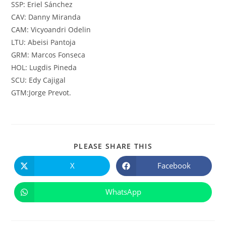
SSP: Eriel Sánchez
CAV: Danny Miranda
CAM: Vicyoandri Odelin
LTU: Abeisi Pantoja
GRM: Marcos Fonseca
HOL: Lugdis Pineda
SCU: Edy Cajigal
GTM:Jorge Prevot.
COMPARTIR
PLEASE SHARE THIS
ESTE
CONTENIDO
X
Facebook
Se
Se
abre
abre
en
en
una
una
WhatsApp
Se
nueva
nueva
abre
ventana
ventana
en
una
nueva