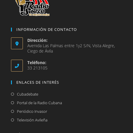
INFORMACIÓN DE CONTACTO
Dirección:
Avenida Las Palmas entre 1y2 S/N, Vista Alegre,
Ciego de Ávila
Teléfono:
33 213105
ENLACES DE INTERÉS
Se
Cubadebate
abre
Se
Portal de la Radio Cubana
en
abre
Se
Periódico Invasor
una
en
abre
Se
Televisión Avileña
nueva
una
en
abre
pestaña
nueva