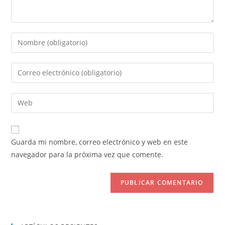
Introduce
tu
nombre
Introduce
o
tu
nombre
dirección
Introduce
de
de
la
usuario
correo
URL
para
electrónico
de
comentar
Guarda mi nombre, correo electrónico y web en este
para
tu
navegador para la próxima vez que comente.
comentar
web
(opcional)