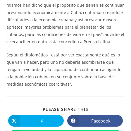
mismos han dicho que el propósito que tienen es continuar
presionando económicamente a Cuba, continuar creándole
dificultades a la economía cubana y así provocar mayores
aprietos, mayores problemas para el bienestar de los
cubanos, para las condiciones de vida en el país”, advirtió el
vicecanciller en entrevista concedida a Prensa Latina.
Según el diplomático, “está por ver exactamente qué es lo
que van a hacer, pero uno no debería asombrarse que
tengan la voluntad y la capacidad de continuar castigando
a la población cubana en su conjunto sobre la base de
medidas económicas coercitivas”.
COMPARTIR
PLEASE SHARE THIS
ESTE
CONTENIDO
X
Facebook
Se
Se
abre
abre
en
en