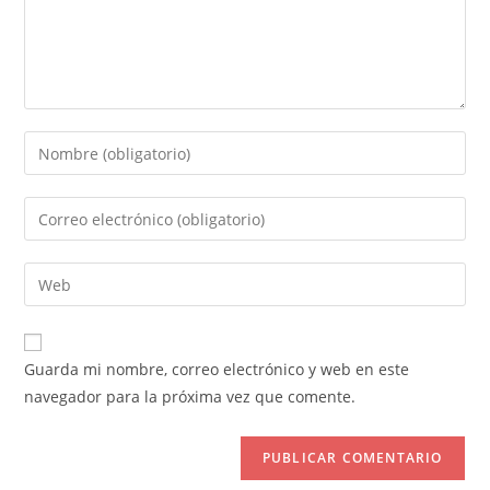
Introduce
tu
nombre
Introduce
o
tu
nombre
dirección
Introduce
de
de
la
usuario
correo
URL
para
electrónico
de
comentar
Guarda mi nombre, correo electrónico y web en este
para
tu
navegador para la próxima vez que comente.
comentar
web
(opcional)