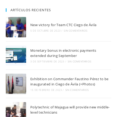
ARTÍCULOS RECIENTES
New victory for Team CTC Ciego de Ávila
5 DE OCTUBRE DE 2023
/
SIN COMENTARIOS
Monetary bonus in electronic payments
extended during September
3 DE SEPTIEMBRE DE 2023
/
SIN COMENTARIOS
Exhibition on Commander Faustino Pérez to be
inaugurated in Ciego de Ávila (+Photos)
15 DE FEBRERO DE 2023
/
SIN COMENTARIOS
Polytechnic of Majagua will provide new middle-
level technicians