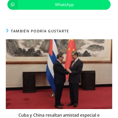
una
una
WhatsApp
Se
nueva
nueva
abre
ventana
ventana
en
una
nueva
ventana
TAMBIÉN PODRÍA GUSTARTE
Cuba y China resaltan amistad especial e