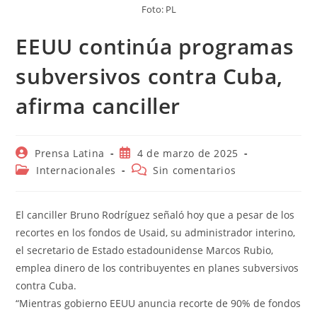
Foto: PL
EEUU continúa programas
subversivos contra Cuba,
afirma canciller
Autor
Publicación
Prensa Latina
4 de marzo de 2025
de
de
Categoría
Comentarios
Internacionales
Sin comentarios
la
la
de
de
entrada:
entrada:
la
la
entrada:
entrada:
El canciller Bruno Rodríguez señaló hoy que a pesar de los
recortes en los fondos de Usaid, su administrador interino,
el secretario de Estado estadounidense Marcos Rubio,
emplea dinero de los contribuyentes en planes subversivos
contra Cuba.
“Mientras gobierno EEUU anuncia recorte de 90% de fondos