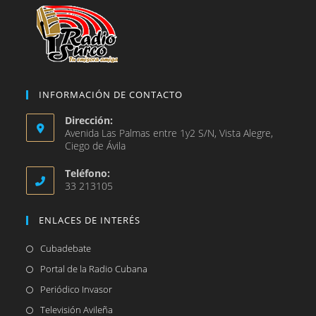
INFORMACIÓN DE CONTACTO
Dirección:
Avenida Las Palmas entre 1y2 S/N, Vista Alegre,
Ciego de Ávila
Teléfono:
33 213105
ENLACES DE INTERÉS
Se
Cubadebate
abre
Se
Portal de la Radio Cubana
en
abre
Se
Periódico Invasor
una
en
abre
Se
Televisión Avileña