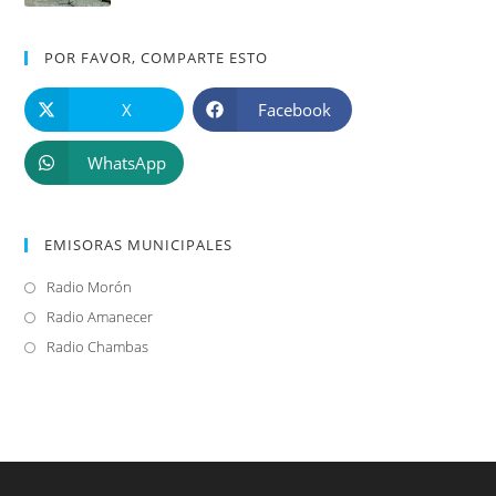
POR FAVOR, COMPARTE ESTO
X
Facebook
WhatsApp
EMISORAS MUNICIPALES
Radio Morón
Se
abre
Radio Amanecer
Se
en
abre
Radio Chambas
Se
una
en
abre
nueva
una
en
pestaña
nueva
una
pestaña
nueva
pestaña