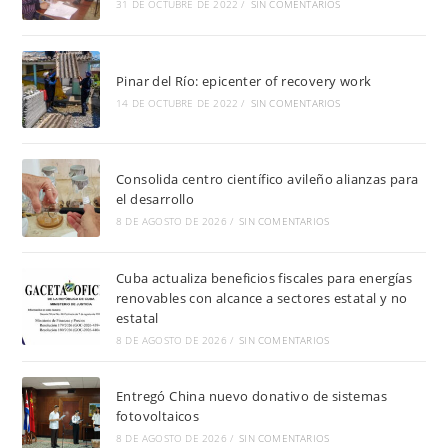
31 DE OCTUBRE DE 2022
/
SIN COMENTARIOS
Pinar del Río: epicenter of recovery work
14 DE OCTUBRE DE 2022
/
SIN COMENTARIOS
Consolida centro científico avileño alianzas para
el desarrollo
8 DE AGOSTO DE 2026
/
SIN COMENTARIOS
Cuba actualiza beneficios fiscales para energías
renovables con alcance a sectores estatal y no
estatal
8 DE AGOSTO DE 2026
/
SIN COMENTARIOS
Entregó China nuevo donativo de sistemas
fotovoltaicos
8 DE AGOSTO DE 2026
/
SIN COMENTARIOS