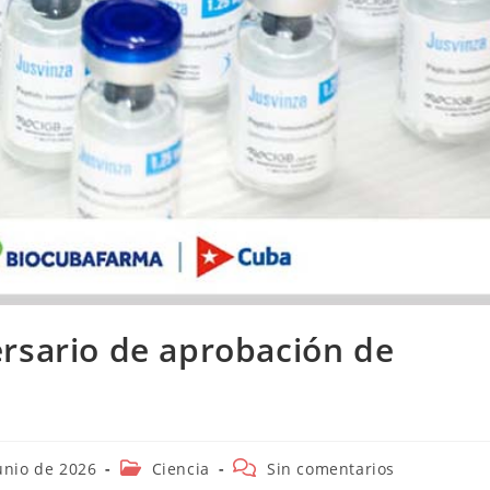
rsario de aprobación de
n
Categoría
Comentarios
unio de 2026
Ciencia
Sin comentarios
de
de