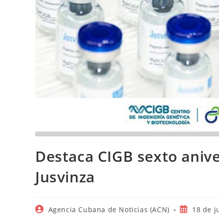
Destaca CIGB sexto anive
Jusvinza
Autor
Publicació
Agencia Cubana de Noticias (ACN)
18 de j
de
de