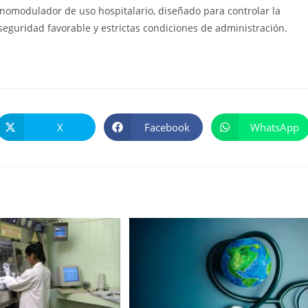
nomodulador de uso hospitalario, diseñado para controlar la
 seguridad favorable y estrictas condiciones de administración.
X
Facebook
WhatsApp
Se
Se
Se
abre
abre
abre
en
en
en
una
una
una
nueva
nueva
nueva
ventana
ventana
ventana