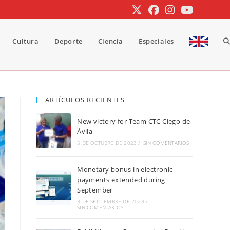
Cultura
Deporte
Ciencia
Especiales
A
b
ARTÍCULOS RECIENTES
New victory for Team CTC Ciego de
d
Ávila
5 DE OCTUBRE DE 2023
/
SIN COMENTARIOS
Monetary bonus in electronic
la
payments extended during
September
3 DE SEPTIEMBRE DE 2023
/
SIN COMENTARIOS
w