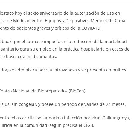
la
la
entrada:
entrada:
destacó hoy el sexto aniversario de la autorización de uso en
ora de Medicamentos, Equipos y Dispositivos Médicos de Cuba
nto de pacientes graves y críticos de la COVID‑19.
Facebook que el fármaco impactó en la reducción de la mortalidad
sanitario para su empleo en la práctica hospitalaria en casos de
adro básico de medicamentos.
or, se administra por vía intravenosa y se presenta en bulbos
Centro Nacional de Biopreparados (BioCen).
sius, sin congelar, y posee un período de validez de 24 meses.
 entre ellas artritis secundaria a infección por virus Chikungunya,
uirida en la comunidad, según precisa el CIGB.