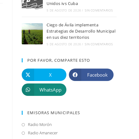
Unidos ivs Cuba
5 DE AGOSTO DE 2026
/
SIN COMENTARIOS
Ciego de Ávila implementa
Estrategias de Desarrollo Municipal
en sus diez territorios
5 DE AGOSTO DE 2026
/
SIN COMENTARIOS
POR FAVOR, COMPARTE ESTO
X
Facebook
WhatsApp
EMISORAS MUNICIPALES
Radio Morón
Se
abre
Radio Amanecer
Se