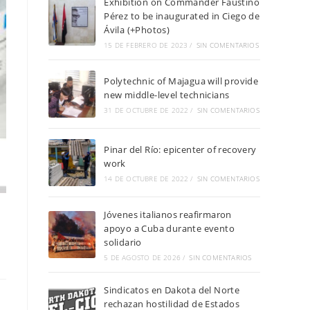
Exhibition on Commander Faustino
Pérez to be inaugurated in Ciego de
Ávila (+Photos)
15 DE FEBRERO DE 2023
/
SIN COMENTARIOS
Polytechnic of Majagua will provide
new middle-level technicians
31 DE OCTUBRE DE 2022
/
SIN COMENTARIOS
Pinar del Río: epicenter of recovery
work
14 DE OCTUBRE DE 2022
/
SIN COMENTARIOS
Jóvenes italianos reafirmaron
apoyo a Cuba durante evento
solidario
5 DE AGOSTO DE 2026
/
SIN COMENTARIOS
Sindicatos en Dakota del Norte
rechazan hostilidad de Estados