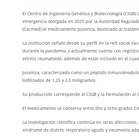
la
la
entrada:
entrada:
El Centro de Ingeniería Genética y Biotecnología (CIGB) 
emergencia otorgada en 2020 por la Autoridad Regulad
(Cecmed) al medicamento Jusvinza, destinado al tratamie
La institución señaló desde su perfil en la red social 
durante la pandemia y actualmente cuenta con registro 
artritis reumatoide, además de estar incluido en el cu
Jusvinza, caracterizado como un péptido inmunomodulad
liofilizados de 1,25 y 2,5 miligramos.
Su producción corresponde al CIGB y la formulación al 
El medicamento se conserva entre dos y ocho grados Cel
La investigación científica continúa en otras afecciones,
síndrome de distrés respiratorio agudo y neumonía adq