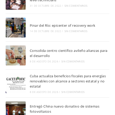
level technicians
31 DE OCTUBRE DE 2022
/
SIN COMENTARIOS
Pinar del Río: epicenter of recovery work
14 DE OCTUBRE DE 2022
/
SIN COMENTARIOS
Consolida centro científico avileño alianzas para
el desarrollo
8 DE AGOSTO DE 2026
/
SIN COMENTARIOS
Cuba actualiza beneficios fiscales para energías
renovables con alcance a sectores estatal y no
estatal
8 DE AGOSTO DE 2026
/
SIN COMENTARIOS
Entregó China nuevo donativo de sistemas
fotovoltaicos