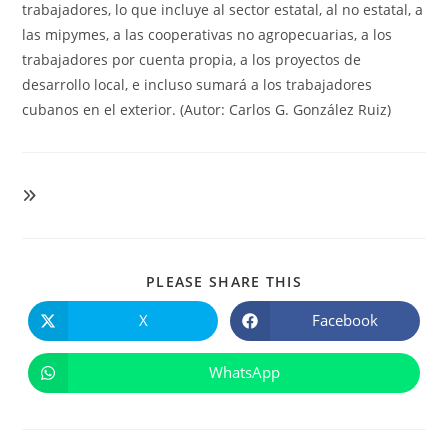
trabajadores, lo que incluye al sector estatal, al no estatal, a
las mipymes, a las cooperativas no agropecuarias, a los
trabajadores por cuenta propia, a los proyectos de
desarrollo local, e incluso sumará a los trabajadores
cubanos en el exterior. (Autor: Carlos G. González Ruiz)
COMPARTIR
PLEASE SHARE THIS
ESTE
CONTENIDO
X
Facebook
Se
Se
abre
abre
en
en
una
una
WhatsApp
Se
nueva
nueva
abre
ventana
ventana
en
una
nueva
ventana