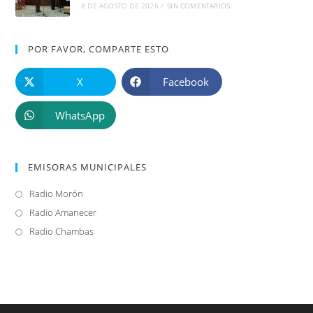
8 DE AGOSTO DE 2026
/
SIN COMENTARIOS
POR FAVOR, COMPARTE ESTO
X
Facebook
WhatsApp
EMISORAS MUNICIPALES
Radio Morón
Se
abre
Radio Amanecer
Se
en
abre
Radio Chambas
Se
una
en
abre
nueva
una
en
pestaña
nueva
una
pestaña
nueva