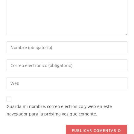
Introduce
tu
nombre
Introduce
o
tu
nombre
dirección
Introduce
de
de
la
usuario
correo
URL
para
electrónico
de
comentar
Guarda mi nombre, correo electrónico y web en este
para
tu
navegador para la próxima vez que comente.
comentar
web
(opcional)