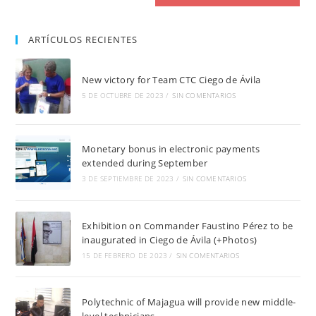
ARTÍCULOS RECIENTES
New victory for Team CTC Ciego de Ávila
5 DE OCTUBRE DE 2023
/
SIN COMENTARIOS
Monetary bonus in electronic payments
extended during September
3 DE SEPTIEMBRE DE 2023
/
SIN COMENTARIOS
Exhibition on Commander Faustino Pérez to be
inaugurated in Ciego de Ávila (+Photos)
15 DE FEBRERO DE 2023
/
SIN COMENTARIOS
Polytechnic of Majagua will provide new middle-