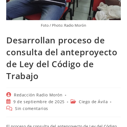
Foto / Photo: Radio Morón
Desarrollan proceso de
consulta del anteproyecto
de Ley del Código de
Trabajo
Autor
Redacción Radio Morón
de
Publicación
Categoría
9 de septiembre de 2025
Ciego de Ávila
la
de
de
Comentarios
Sin comentarios
entrada:
la
la
de
entrada:
entrada:
la
entrada:
El proceso de consulta del anteproyecto de Ley del Código