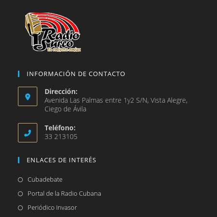
pestaña
INFORMACIÓN DE CONTACTO
Dirección:
Avenida Las Palmas entre 1y2 S/N, Vista Alegre,
Ciego de Ávila
Teléfono:
33 213105
ENLACES DE INTERÉS
Se
Cubadebate
abre
Se
Portal de la Radio Cubana
en
abre
Se
Periódico Invasor
una
en