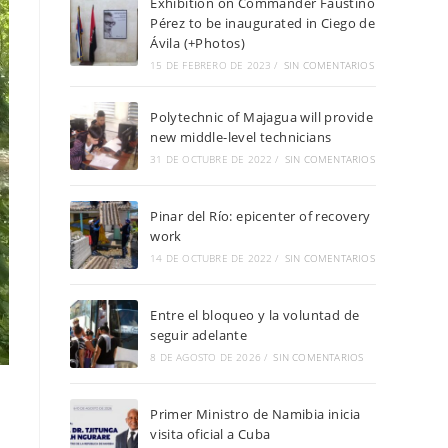
Exhibition on Commander Faustino
Pérez to be inaugurated in Ciego de
Ávila (+Photos)
15 DE FEBRERO DE 2023
/
SIN COMENTARIOS
Polytechnic of Majagua will provide
new middle-level technicians
31 DE OCTUBRE DE 2022
/
SIN COMENTARIOS
Pinar del Río: epicenter of recovery
work
14 DE OCTUBRE DE 2022
/
SIN COMENTARIOS
Entre el bloqueo y la voluntad de
seguir adelante
8 DE AGOSTO DE 2026
/
SIN COMENTARIOS
Primer Ministro de Namibia inicia
visita oficial a Cuba