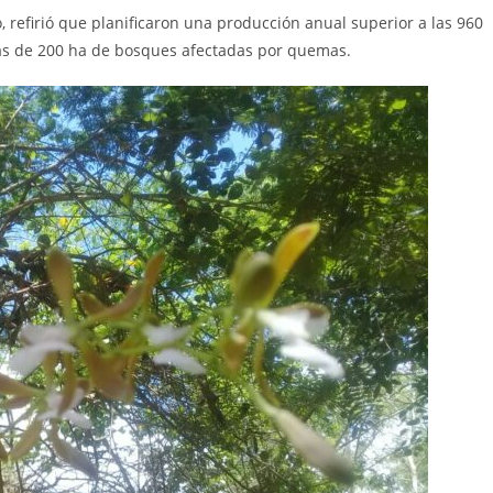
 refirió que planificaron una producción anual superior a las 960
ás de 200 ha de bosques afectadas por quemas.