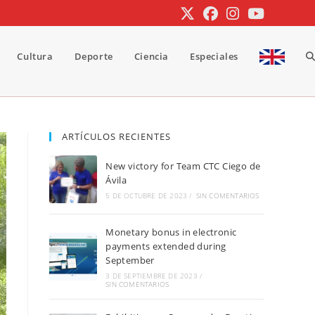
Cultura
Deporte
Ciencia
Especiales
A
b
ARTÍCULOS RECIENTES
New victory for Team CTC Ciego de
d
Ávila
5 DE OCTUBRE DE 2023
/
SIN COMENTARIOS
Monetary bonus in electronic
la
payments extended during
September
3 DE SEPTIEMBRE DE 2023
/
SIN COMENTARIOS
w