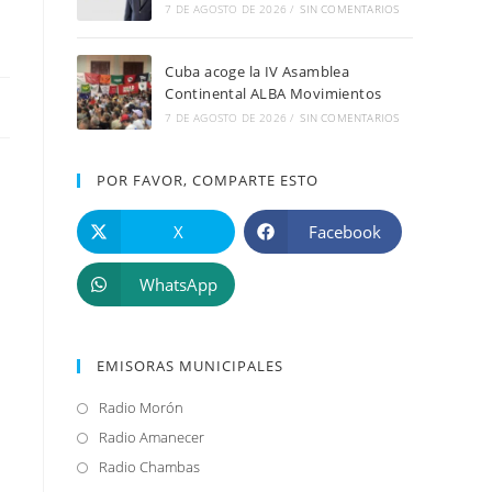
7 DE AGOSTO DE 2026
/
SIN COMENTARIOS
Cuba acoge la IV Asamblea
Continental ALBA Movimientos
7 DE AGOSTO DE 2026
/
SIN COMENTARIOS
POR FAVOR, COMPARTE ESTO
a
X
Facebook
WhatsApp
EMISORAS MUNICIPALES
Radio Morón
Se
abre
Radio Amanecer
Se
en
abre
Radio Chambas
Se
una