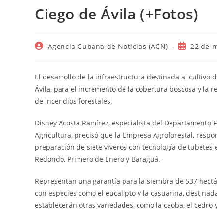
Ciego de Ávila (+Fotos)
Autor
Publicació
Agencia Cubana de Noticias (ACN)
22 de 
de
de
la
la
entrada:
entrada:
El desarrollo de la infraestructura destinada al cultivo
Ávila, para el incremento de la cobertura boscosa y la 
de incendios forestales.
Disney Acosta Ramírez, especialista del Departamento For
Agricultura, precisó que la Empresa Agroforestal, respon
preparación de siete viveros con tecnología de tubetes 
Redondo, Primero de Enero y Baraguá.
Representan una garantía para la siembra de 537 hect
con especies como el eucalipto y la casuarina, destin
establecerán otras variedades, como la caoba, el cedro y