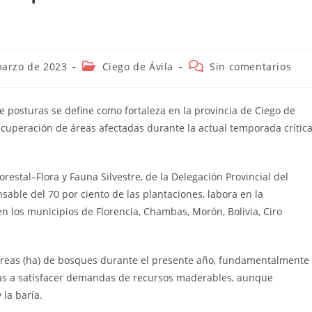
n
Categoría
Comentarios
marzo de 2023
Ciego de Ávila
Sin comentarios
de
de
la
la
entrada:
entrada:
 de posturas se define como fortaleza en la provincia de Ciego de
recuperación de áreas afectadas durante la actual temporada crític
estal–Flora y Fauna Silvestre, de la Delegación Provincial del
sable del 70 por ciento de las plantaciones, labora en la
en los municipios de Florencia, Chambas, Morón, Bolivia, Ciro
áreas (ha) de bosques durante el presente año, fundamentalmente
adas a satisfacer demandas de recursos maderables, aunque
 la baría.