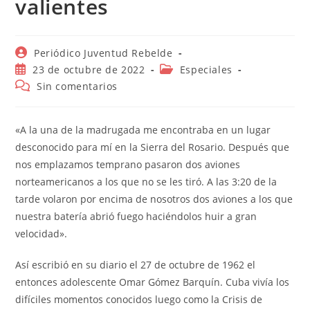
valientes
Autor
Periódico Juventud Rebelde
de
Publicación
Categoría
23 de octubre de 2022
Especiales
la
de
de
Comentarios
Sin comentarios
entrada:
la
la
de
entrada:
entrada:
la
entrada:
«A la una de la madrugada me encontraba en un lugar
desconocido para mí en la Sierra del Rosario. Después que
nos emplazamos temprano pasaron dos aviones
norteamericanos a los que no se les tiró. A las 3:20 de la
tarde volaron por encima de nosotros dos aviones a los que
nuestra batería abrió fuego haciéndolos huir a gran
velocidad».
Así escribió en su diario el 27 de octubre de 1962 el
entonces adolescente Omar Gómez Barquín. Cuba vivía los
difíciles momentos conocidos luego como la Crisis de