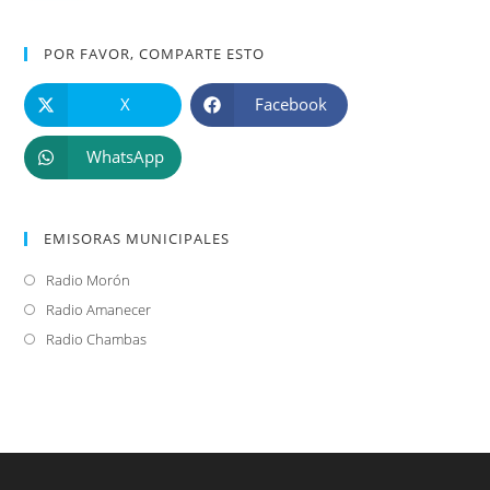
POR FAVOR, COMPARTE ESTO
X
Facebook
WhatsApp
EMISORAS MUNICIPALES
Radio Morón
Se
abre
Radio Amanecer
Se
en
abre
Radio Chambas
Se
una
en
abre
nueva
una
en
pestaña
nueva
una
pestaña
nueva
pestaña