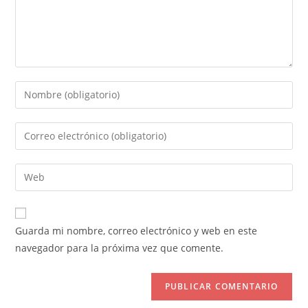
Introduce
tu
nombre
Introduce
o
tu
nombre
dirección
Introduce
de
de
la
usuario
correo
URL
para
electrónico
de
comentar
Guarda mi nombre, correo electrónico y web en este
para
tu
navegador para la próxima vez que comente.
comentar
web
(opcional)