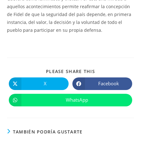
aquellos acontecimientos permite reafirmar la concepción
de Fidel de que la seguridad del país depende, en primera
instancia, del valor, la decisión y la voluntad de todo el
pueblo para participar en su propia defensa.
COMPARTIR
PLEASE SHARE THIS
ESTE
CONTENIDO
X
Facebook
Se
Se
abre
abre
en
en
una
una
WhatsApp
Se
nueva
nueva
abre
ventana
ventana
en
una
nueva
ventana
TAMBIÉN PODRÍA GUSTARTE