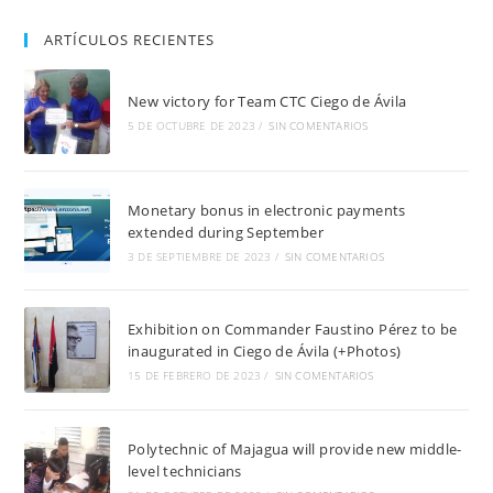
ARTÍCULOS RECIENTES
New victory for Team CTC Ciego de Ávila
5 DE OCTUBRE DE 2023
/
SIN COMENTARIOS
Monetary bonus in electronic payments
extended during September
3 DE SEPTIEMBRE DE 2023
/
SIN COMENTARIOS
Exhibition on Commander Faustino Pérez to be
inaugurated in Ciego de Ávila (+Photos)
15 DE FEBRERO DE 2023
/
SIN COMENTARIOS
Polytechnic of Majagua will provide new middle-
level technicians