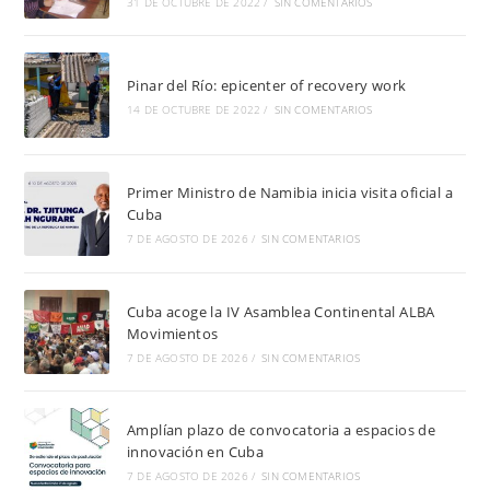
31 DE OCTUBRE DE 2022
/
SIN COMENTARIOS
Pinar del Río: epicenter of recovery work
14 DE OCTUBRE DE 2022
/
SIN COMENTARIOS
Primer Ministro de Namibia inicia visita oficial a
Cuba
7 DE AGOSTO DE 2026
/
SIN COMENTARIOS
Cuba acoge la IV Asamblea Continental ALBA
Movimientos
7 DE AGOSTO DE 2026
/
SIN COMENTARIOS
Amplían plazo de convocatoria a espacios de
innovación en Cuba
7 DE AGOSTO DE 2026
/
SIN COMENTARIOS