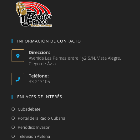
INFORMACIÓN DE CONTACTO
Dirección:
Avenida Las Palmas entre 1y2 S/N, Vista Alegre,
Ciego de Ávila
Teléfono:
33 213105
ENLACES DE INTERÉS
Se
Cubadebate
abre
Se
Portal de la Radio Cubana
en
abre
Se
Periódico Invasor
una
en
abre
Se
Televisión Avileña
nueva