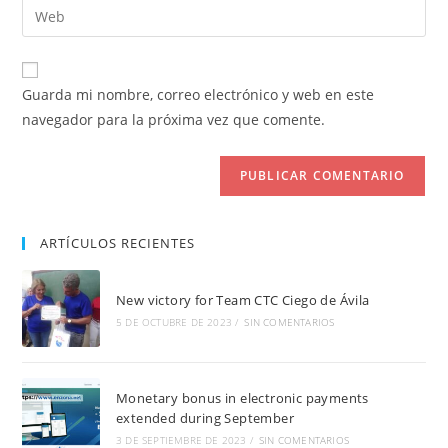
Introduce
de
de
la
usuario
correo
URL
para
electrónico
de
comentar
Guarda mi nombre, correo electrónico y web en este
para
tu
navegador para la próxima vez que comente.
comentar
web
(opcional)
ARTÍCULOS RECIENTES
New victory for Team CTC Ciego de Ávila
5 DE OCTUBRE DE 2023
/
SIN COMENTARIOS
Monetary bonus in electronic payments
extended during September
3 DE SEPTIEMBRE DE 2023
/
SIN COMENTARIOS