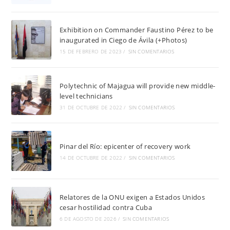
Exhibition on Commander Faustino Pérez to be
inaugurated in Ciego de Ávila (+Photos)
15 DE FEBRERO DE 2023
/
SIN COMENTARIOS
Polytechnic of Majagua will provide new middle-
level technicians
31 DE OCTUBRE DE 2022
/
SIN COMENTARIOS
Pinar del Río: epicenter of recovery work
14 DE OCTUBRE DE 2022
/
SIN COMENTARIOS
Relatores de la ONU exigen a Estados Unidos
cesar hostilidad contra Cuba
6 DE AGOSTO DE 2026
/
SIN COMENTARIOS