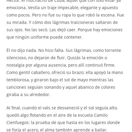
Héctor, el muchacho de Cuba, aquel que con solo estar ya
emociona. Vestía un traje impecable, elegante y apuesto
como pocos. Pero no fue su ropa lo que robó la escena. Fue
su mirada. Y cómo dos lágrimas traicioneras saltaron de
sus ojos. No las secó. Las dejó caer. Porque hay emociones
que ningún uniforme puede contener.
Él no dijo nada. No hizo falta. Sus lágrimas, como torrente
silencioso, no dejaron de fluir. Quizás la emoción o
nostalgia por alguna ausencia, pero allí continuó firme.
Como gentil caballero, ofreció su brazo; ella apoyó la mano
temblorosa, y giraron bajo el sol de mayo mientras las
canciones seguían sonando y aquel abanico de colores
giraba a su alrededor.
Al final, cuando el vals se desvaneció y el sol seguía alto,
quedó algo flotando en el aire de la escuela Camilo
Cienfuegos: la prueba de que hasta en los lugares donde
se forja el acero, el alma también aprende a bailar.