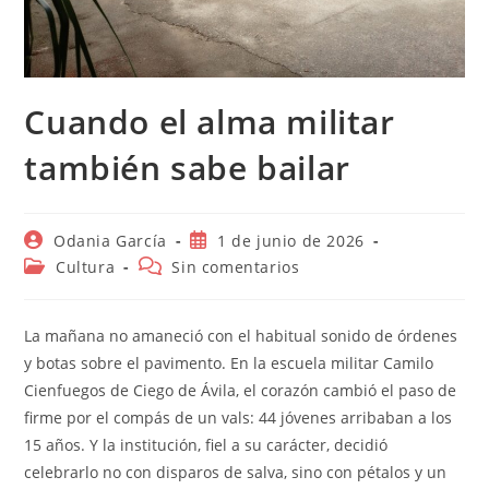
Cuando el alma militar
también sabe bailar
Autor
Publicación
Odania García
1 de junio de 2026
de
de
Categoría
Comentarios
Cultura
Sin comentarios
la
la
de
de
entrada:
entrada:
la
la
entrada:
entrada:
La mañana no amaneció con el habitual sonido de órdenes
y botas sobre el pavimento. En la escuela militar Camilo
Cienfuegos de Ciego de Ávila, el corazón cambió el paso de
firme por el compás de un vals: 44 jóvenes arribaban a los
15 años. Y la institución, fiel a su carácter, decidió
celebrarlo no con disparos de salva, sino con pétalos y un