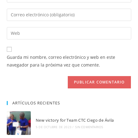
tu
nombre
Introduce
o
tu
nombre
dirección
Introduce
de
de
la
usuario
correo
URL
para
electrónico
de
comentar
Guarda mi nombre, correo electrónico y web en este
para
tu
navegador para la próxima vez que comente.
comentar
web
(opcional)
ARTÍCULOS RECIENTES
New victory for Team CTC Ciego de Ávila
5 DE OCTUBRE DE 2023
/
SIN COMENTARIOS