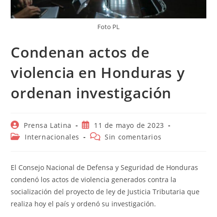
Foto PL
Condenan actos de
violencia en Honduras y
ordenan investigación
Autor
Publicación
Prensa Latina
11 de mayo de 2023
de
de
Categoría
Comentarios
Internacionales
Sin comentarios
la
la
de
de
entrada:
entrada:
la
la
entrada:
entrada:
El Consejo Nacional de Defensa y Seguridad de Honduras
condenó los actos de violencia generados contra la
socialización del proyecto de ley de Justicia Tributaria que
realiza hoy el país y ordenó su investigación.