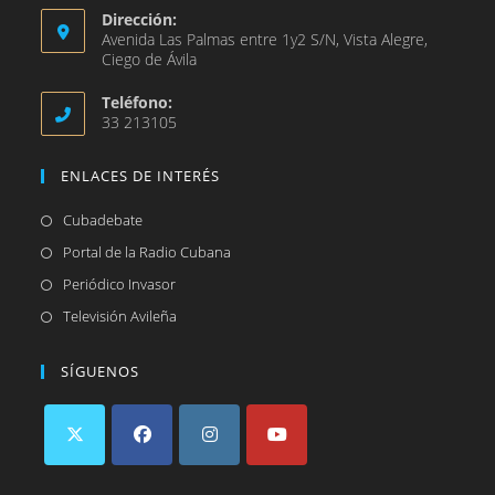
Dirección:
Avenida Las Palmas entre 1y2 S/N, Vista Alegre,
Ciego de Ávila
Teléfono:
33 213105
ENLACES DE INTERÉS
Se
Cubadebate
abre
Se
Portal de la Radio Cubana
en
abre
Se
Periódico Invasor
una
en
abre
Se
Televisión Avileña
nueva
una
en
abre
pestaña
nueva
una
en
SÍGUENOS
pestaña
nueva
una
pestaña
nueva
pestaña
Se
Se
Se
Se