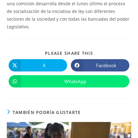
una comisión desarrolla desde el lunes último el proceso
de socialización de la iniciativa de ley con diferentes
sectores de la sociedad y con todas las bancadas del poder
Legislativo.
COMPARTIR
PLEASE SHARE THIS
ESTE
CONTENIDO
X
Facebook
Se
Se
abre
abre
en
en
una
una
WhatsApp
Se
nueva
nueva
abre
ventana
ventana
en
una
nueva
ventana
TAMBIÉN PODRÍA GUSTARTE