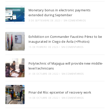
Monetary bonus in electronic payments
extended during September
3 DE SEPTIEMBRE DE 2023
/
SIN COMENTARIOS
Exhibition on Commander Faustino Pérez to be
inaugurated in Ciego de Ávila (+Photos)
15 DE FEBRERO DE 2023
/
SIN COMENTARIOS
Polytechnic of Majagua will provide new middle-
level technicians
31 DE OCTUBRE DE 2022
/
SIN COMENTARIOS
Pinar del Río: epicenter of recovery work
14 DE OCTUBRE DE 2022
/
SIN COMENTARIOS