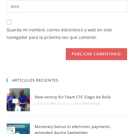
dirección
Introduce
de
de
la
usuario
correo
URL
para
electrónico
de
comentar
Guarda mi nombre, correo electrónico y web en este
para
tu
navegador para la próxima vez que comente.
comentar
web
(opcional)
ARTÍCULOS RECIENTES
New victory for Team CTC Ciego de Ávila
5 DE OCTUBRE DE 2023
/
SIN COMENTARIOS
Monetary bonus in electronic payments
extended during September