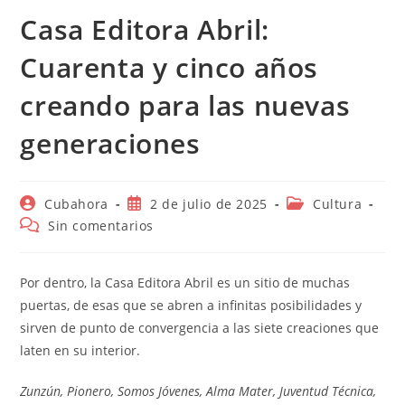
Casa Editora Abril:
Cuarenta y cinco años
creando para las nuevas
generaciones
Autor
Publicación
Categoría
Cubahora
2 de julio de 2025
Cultura
de
de
de
Comentarios
Sin comentarios
la
la
la
de
entrada:
entrada:
entrada:
la
entrada:
Por dentro, la Casa Editora Abril es un sitio de muchas
puertas, de esas que se abren a infinitas posibilidades y
sirven de punto de convergencia a las siete creaciones que
laten en su interior.
Zunzún, Pionero, Somos Jóvenes, Alma Mater, Juventud Técnica,