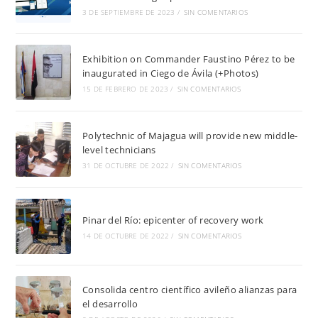
3 DE SEPTIEMBRE DE 2023
/
SIN COMENTARIOS
Exhibition on Commander Faustino Pérez to be
inaugurated in Ciego de Ávila (+Photos)
15 DE FEBRERO DE 2023
/
SIN COMENTARIOS
Polytechnic of Majagua will provide new middle-
level technicians
31 DE OCTUBRE DE 2022
/
SIN COMENTARIOS
Pinar del Río: epicenter of recovery work
14 DE OCTUBRE DE 2022
/
SIN COMENTARIOS
Consolida centro científico avileño alianzas para
el desarrollo