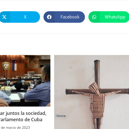
X
Facebook
WhatsApp
Se
Se
Se
abre
abre
abre
en
en
en
una
una
una
nueva
nueva
nueva
ventana
ventana
ventana
ar juntos la sociedad,
Parlamento de Cuba
 de marzo de 2023