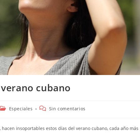
el verano cubano
Categoría
Comentarios
Especiales
Sin comentarios
de
de
la
la
entrada:
entrada:
, hacen insoportables estos días del verano cubano, cada año más