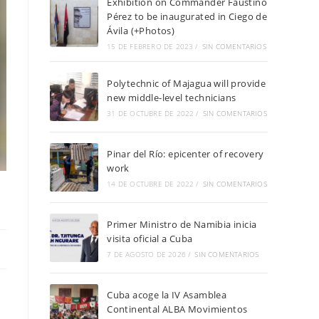
Exhibition on Commander Faustino
Pérez to be inaugurated in Ciego de
Ávila (+Photos)
15 DE FEBRERO DE 2023
/
SIN COMENTARIOS
Polytechnic of Majagua will provide
new middle-level technicians
31 DE OCTUBRE DE 2022
/
SIN COMENTARIOS
Pinar del Río: epicenter of recovery
work
14 DE OCTUBRE DE 2022
/
SIN COMENTARIOS
Primer Ministro de Namibia inicia
visita oficial a Cuba
7 DE AGOSTO DE 2026
/
SIN COMENTARIOS
Cuba acoge la IV Asamblea
Continental ALBA Movimientos