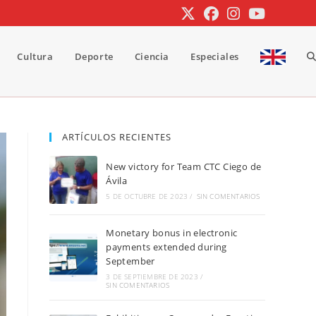
Cultura
Deporte
Ciencia
Especiales
A
b
ARTÍCULOS RECIENTES
New victory for Team CTC Ciego de
d
Ávila
5 DE OCTUBRE DE 2023
/
SIN COMENTARIOS
Monetary bonus in electronic
la
payments extended during
September
3 DE SEPTIEMBRE DE 2023
/
SIN COMENTARIOS
w