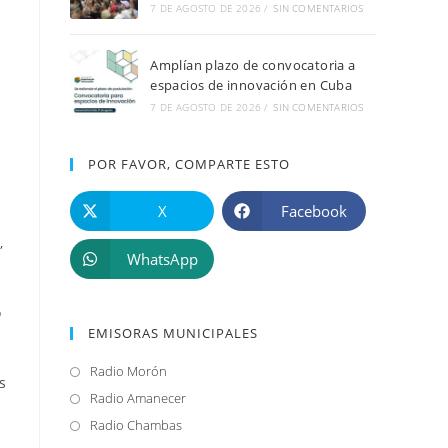
7 DE AGOSTO DE 2026
/
SIN COMENTARIOS
Amplían plazo de convocatoria a
espacios de innovación en Cuba
7 DE AGOSTO DE 2026
/
SIN COMENTARIOS
POR FAVOR, COMPARTE ESTO
X
Facebook
,
WhatsApp
o
EMISORAS MUNICIPALES
Radio Morón
Se
s
abre
Radio Amanecer
Se
en
abre
Radio Chambas
Se
una