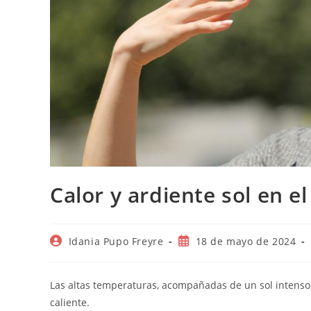
Calor y ardiente sol en 
Autor
Publicación
Idania Pupo Freyre
18 de mayo de 2024
de
de
la
la
entrada:
entrada:
Las altas temperaturas, acompañadas de un sol intenso
caliente.