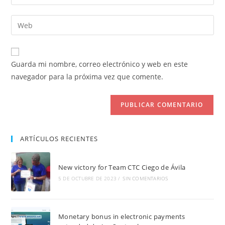
tu
nombre
dirección
Introduce
de
de
la
usuario
correo
URL
para
electrónico
de
comentar
Guarda mi nombre, correo electrónico y web en este
para
tu
navegador para la próxima vez que comente.
comentar
web
(opcional)
ARTÍCULOS RECIENTES
New victory for Team CTC Ciego de Ávila
5 DE OCTUBRE DE 2023
/
SIN COMENTARIOS
Monetary bonus in electronic payments