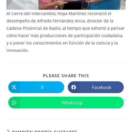
Al cierre del intercambio, Noya Martínez reconoció el
desempeño de Alfredo Fernández Arcia, director de la
Cadena Provincial de Radio, al tiempo que exhortó a pensar
cómo hacer más producciones de participación ciudadana,
y a poner los conocimientos en función de la ciencia y la
innovación.
COMPARTIR
PLEASE SHARE THIS
ESTE
CONTENIDO
X
Facebook
Se
Se
abre
abre
en
en
una
una
WhatsApp
Se
nueva
nueva
abre
ventana
ventana
en
una
nueva
ventana