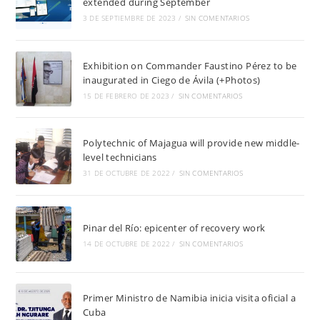
extended during September
3 DE SEPTIEMBRE DE 2023
/
SIN COMENTARIOS
Exhibition on Commander Faustino Pérez to be
inaugurated in Ciego de Ávila (+Photos)
15 DE FEBRERO DE 2023
/
SIN COMENTARIOS
Polytechnic of Majagua will provide new middle-
level technicians
31 DE OCTUBRE DE 2022
/
SIN COMENTARIOS
Pinar del Río: epicenter of recovery work
14 DE OCTUBRE DE 2022
/
SIN COMENTARIOS
Primer Ministro de Namibia inicia visita oficial a
Cuba