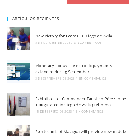
ARTÍCULOS RECIENTES
New victory for Team CTC Ciego de Ávila
5 DE OCTUBRE DE 2023
/
SIN COMENTARIOS
Monetary bonus in electronic payments
extended during September
3 DE SEPTIEMBRE DE 2023
/
SIN COMENTARIOS
Exhibition on Commander Faustino Pérez to be
inaugurated in Ciego de Ávila (+Photos)
15 DE FEBRERO DE 2023
/
SIN COMENTARIOS
Polytechnic of Majagua will provide new middle-