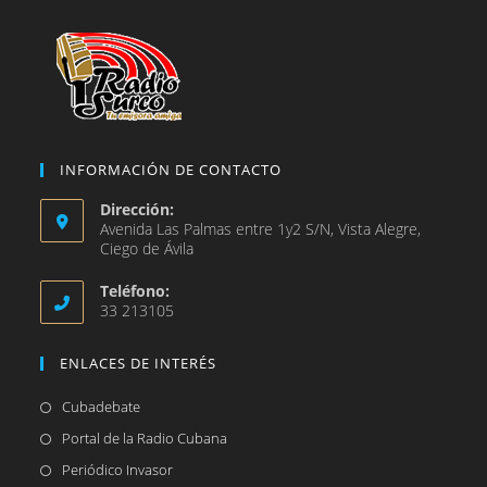
pestaña
INFORMACIÓN DE CONTACTO
Dirección:
Avenida Las Palmas entre 1y2 S/N, Vista Alegre,
Ciego de Ávila
Teléfono:
33 213105
ENLACES DE INTERÉS
Se
Cubadebate
abre
Se
Portal de la Radio Cubana
en
abre
Se
Periódico Invasor
una