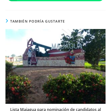
abre
ventana
ventana
en
una
nueva
ventana
TAMBIÉN PODRÍA GUSTARTE
Lista Majagua para nominación de candidatos al