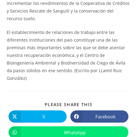
incrementar los rendimientos de la Cooperativa de Créditos
y Servicios Rescate de Sanguilí y la conservación del
recurso suelo.
El establecimiento de relaciones de trabajo entre las
diferentes instituciones del país constituye una de las
premisas más importantes sobre las que se debe asentar
nuestra recuperación económica, y el Centro de
Bioingeniería Ambiental y Biodiversidad de Ciego de Ávila
da pasos sólidos en ese sentido. (Escrito por LLamil Ruiz
González)
COMPARTIR
PLEASE SHARE THIS
ESTE
CONTENIDO
X
Facebook
Se
Se
abre
abre
en
en
una
una
WhatsApp
Se
nueva
nueva