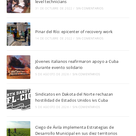
level technicians
31 DE OCTUBRE DE 2022
/
SIN COMENTARIOS
Pinar del Río: epicenter of recovery work
14 DE OCTUBRE DE 2022
/
SIN COMENTARIOS
Jóvenes italianos reafirmaron apoyo a Cuba
durante evento solidario
5 DE AGOSTO DE 2026
/
SIN COMENTARIOS
Sindicatos en Dakota del Norte rechazan
hostilidad de Estados Unidos ivs Cuba
5 DE AGOSTO DE 2026
/
SIN COMENTARIOS
Ciego de Ávila implementa Estrategias de
Desarrollo Municipal en sus diez territorios