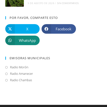
5 DE AGOSTO DE 2026
/
SIN COMENTARIOS
POR FAVOR, COMPARTE ESTO
X
Facebook
WhatsApp
EMISORAS MUNICIPALES
Radio Morón
Se
abre
Radio Amanecer
Se
en
abre
Radio Chambas
Se
una
en
abre
nueva
una
en
pestaña
nueva
una
pestaña
nueva