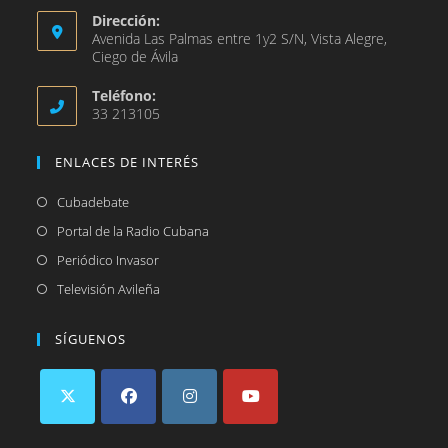
Dirección:
Avenida Las Palmas entre 1y2 S/N, Vista Alegre,
Ciego de Ávila
Teléfono:
33 213105
ENLACES DE INTERÉS
Se
Cubadebate
abre
Se
Portal de la Radio Cubana
en
abre
Se
Periódico Invasor
una
en
abre
Se
Televisión Avileña
nueva
una
en
abre
pestaña
nueva
una
en
SÍGUENOS
pestaña
nueva
una
pestaña
nueva
pestaña
Se
Se
Se
Se