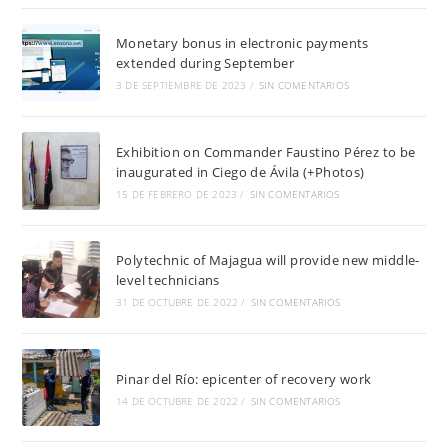
Monetary bonus in electronic payments
extended during September
3 DE SEPTIEMBRE DE 2023
/
SIN COMENTARIOS
Exhibition on Commander Faustino Pérez to be
inaugurated in Ciego de Ávila (+Photos)
15 DE FEBRERO DE 2023
/
SIN COMENTARIOS
Polytechnic of Majagua will provide new middle-
level technicians
31 DE OCTUBRE DE 2022
/
SIN COMENTARIOS
Pinar del Río: epicenter of recovery work
14 DE OCTUBRE DE 2022
/
SIN COMENTARIOS