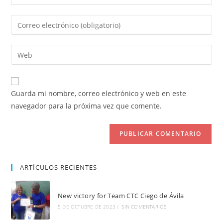
tu
nombre
Introduce
o
tu
nombre
dirección
Introduce
de
de
la
usuario
correo
URL
para
electrónico
de
comentar
Guarda mi nombre, correo electrónico y web en este
para
tu
navegador para la próxima vez que comente.
comentar
web
(opcional)
ARTÍCULOS RECIENTES
New victory for Team CTC Ciego de Ávila
5 DE OCTUBRE DE 2023
/
SIN COMENTARIOS