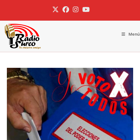
Ir
al
contenido
Menú