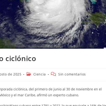
 ciclónico
n
Categoría
Comentarios
osto de 2025
Ciencia
Sin comentarios
de
de
la
la
entrada:
entrada:
mporada ciclónica, del primero de junio al 30 de noviembre en el
e México y el mar Caribe, afirmó un experto cubano.
rchipiélago cubano entre 1791 y 2022, lo que equivale a 16% de lo