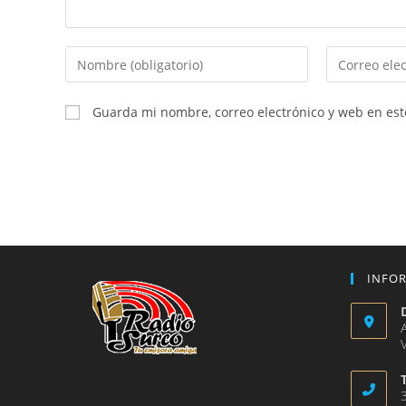
Introduce
Introduce
tu
tu
nombre
dirección
Guarda mi nombre, correo electrónico y web en es
o
de
nombre
correo
de
electrónico
usuario
para
para
comentar
comentar
INFO
V