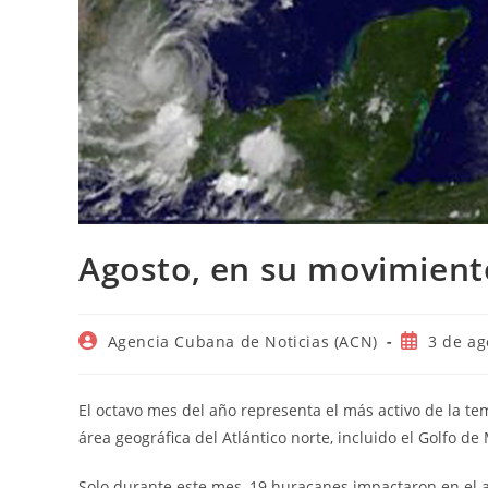
Agosto, en su movimiento
Autor
Publicació
Agencia Cubana de Noticias (ACN)
3 de ag
de
de
la
la
entrada:
entrada:
El octavo mes del año representa el más activo de la te
área geográfica del Atlántico norte, incluido el Golfo d
Solo durante este mes, 19 huracanes impactaron en el a