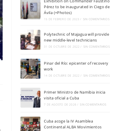
Exhibition on Commander Faustino
Pérez to be inaugurated in Ciego de
Ávila (+Photos)
15 DE FEBRERO DE 2023
/
SIN COMENTARIOS
Polytechnic of Majagua will provide
new middle-level technicians
31 DE OCTUBRE DE 2022
/
SIN COMENTARIOS
Pinar del Río: epicenter of recovery
work
14 DE OCTUBRE DE 2022
/
SIN COMENTARIOS
Primer Ministro de Namibia inicia
visita oficial a Cuba
7 DE AGOSTO DE 2026
/
SIN COMENTARIOS
Cuba acoge la IV Asamblea
Continental ALBA Movimientos
s