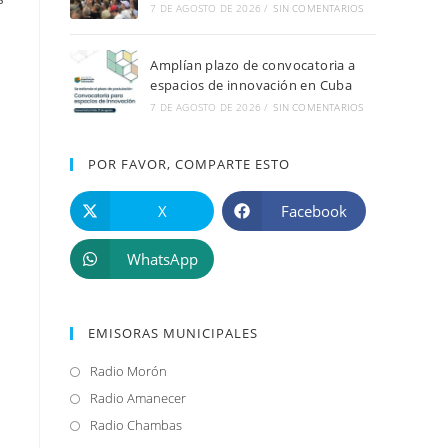
7 DE AGOSTO DE 2026
/
SIN COMENTARIOS
Amplían plazo de convocatoria a
espacios de innovación en Cuba
7 DE AGOSTO DE 2026
/
SIN COMENTARIOS
POR FAVOR, COMPARTE ESTO
X
Facebook
WhatsApp
EMISORAS MUNICIPALES
Radio Morón
Se
abre
Radio Amanecer
Se
en
abre
Radio Chambas
Se
una