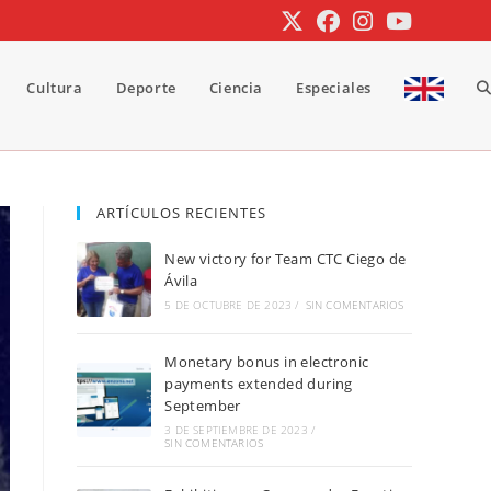
Cultura
Deporte
Ciencia
Especiales
A
b
ARTÍCULOS RECIENTES
New victory for Team CTC Ciego de
d
Ávila
5 DE OCTUBRE DE 2023
/
SIN COMENTARIOS
Monetary bonus in electronic
la
payments extended during
September
3 DE SEPTIEMBRE DE 2023
/
SIN COMENTARIOS
w