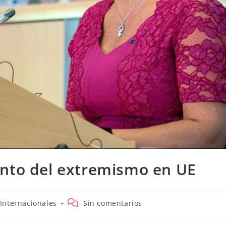
ento del extremismo en UE
egoría
Comentarios
Internacionales
Sin comentarios
de
la