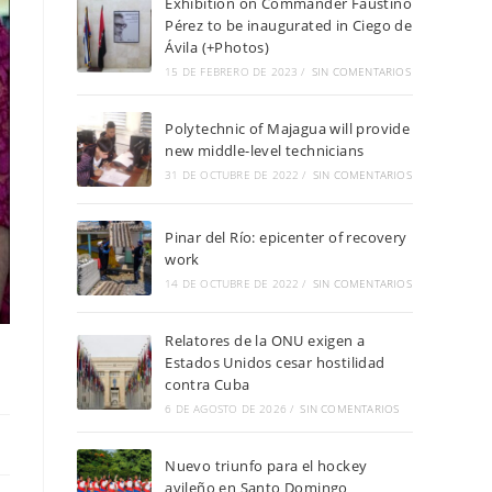
Exhibition on Commander Faustino
Pérez to be inaugurated in Ciego de
Ávila (+Photos)
15 DE FEBRERO DE 2023
/
SIN COMENTARIOS
Polytechnic of Majagua will provide
new middle-level technicians
31 DE OCTUBRE DE 2022
/
SIN COMENTARIOS
Pinar del Río: epicenter of recovery
work
14 DE OCTUBRE DE 2022
/
SIN COMENTARIOS
Relatores de la ONU exigen a
Estados Unidos cesar hostilidad
contra Cuba
6 DE AGOSTO DE 2026
/
SIN COMENTARIOS
Nuevo triunfo para el hockey
avileño en Santo Domingo