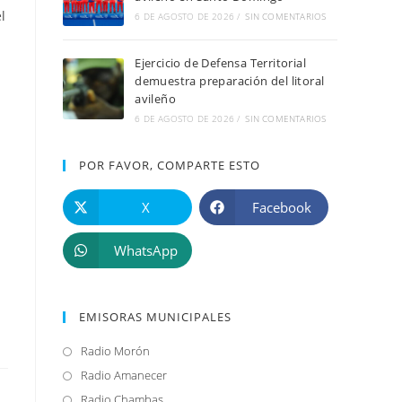
l
6 DE AGOSTO DE 2026
/
SIN COMENTARIOS
Ejercicio de Defensa Territorial
demuestra preparación del litoral
avileño
6 DE AGOSTO DE 2026
/
SIN COMENTARIOS
POR FAVOR, COMPARTE ESTO
X
Facebook
WhatsApp
EMISORAS MUNICIPALES
Radio Morón
Se
abre
Radio Amanecer
Se
en
abre
Radio Chambas
Se