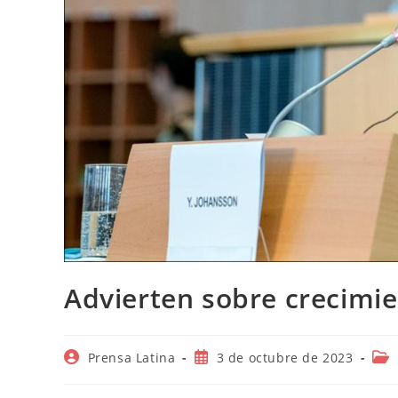
Advierten sobre crecimi
Autor
Publicación
Cat
Prensa Latina
3 de octubre de 2023
de
de
de
la
la
la