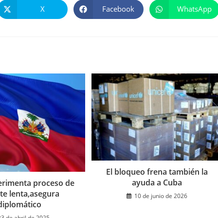
X
Facebook
WhatsApp
Se
Se
Se
abre
abre
abre
en
en
en
una
una
una
nueva
nueva
nueva
ventana
ventana
ventana
El bloqueo frena también la
ayuda a Cuba
perimenta proceso de
e lenta,asegura
10 de junio de 2026
diplomático
23 de abril de 2025