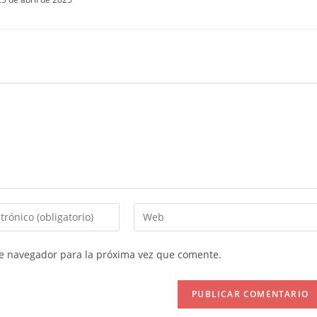
Introduce
la
URL
te navegador para la próxima vez que comente.
de
tu
web