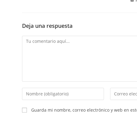
Deja una respuesta
Comentario
Introduce
Introduce
tu
tu
nombre
dirección
Guarda mi nombre, correo electrónico y web en es
o
de
nombre
correo
de
electrónico