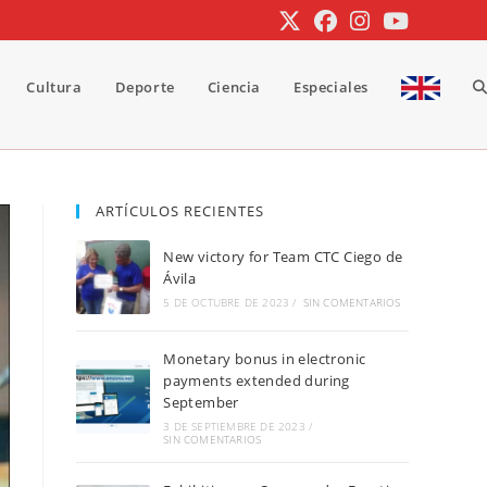
Cultura
Deporte
Ciencia
Especiales
A
b
ARTÍCULOS RECIENTES
New victory for Team CTC Ciego de
d
Ávila
5 DE OCTUBRE DE 2023
/
SIN COMENTARIOS
Monetary bonus in electronic
la
payments extended during
September
3 DE SEPTIEMBRE DE 2023
/
SIN COMENTARIOS
w