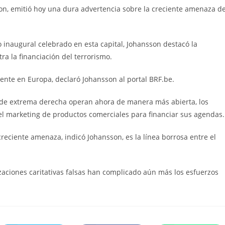
rada:
entrada:
on, emitió hoy una dura advertencia sobre la creciente amenaza de
 inaugural celebrado en esta capital, Johansson destacó la
ra la financiación del terrorismo.
nte en Europa, declaró Johansson al portal BRF.be.
os de extrema derecha operan ahora de manera más abierta, los
 el marketing de productos comerciales para financiar sus agendas.
creciente amenaza, indicó Johansson, es la línea borrosa entre el
zaciones caritativas falsas han complicado aún más los esfuerzos