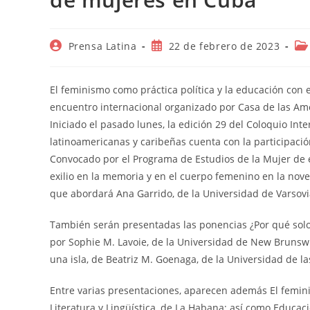
Autor
Publicación
Cat
Prensa Latina
22 de febrero de 2023
de
de
de
la
la
la
entrada:
entrada:
en
El feminismo como práctica política y la educación co
encuentro internacional organizado por Casa de las Am
Iniciado el pasado lunes, la edición 29 del Coloquio Inter
latinoamericanas y caribeñas cuenta con la participaci
Convocado por el Programa de Estudios de la Mujer de es
exilio en la memoria y en el cuerpo femenino en la novel
que abordará Ana Garrido, de la Universidad de Varsovi
También serán presentadas las ponencias ¿Por qué solo 
por Sophie M. Lavoie, de la Universidad de New Brunswic
una isla, de Beatriz M. Goenaga, de la Universidad de l
Entre varias presentaciones, aparecen además El feminis
Literatura y Lingüística, de La Habana; así como Educac