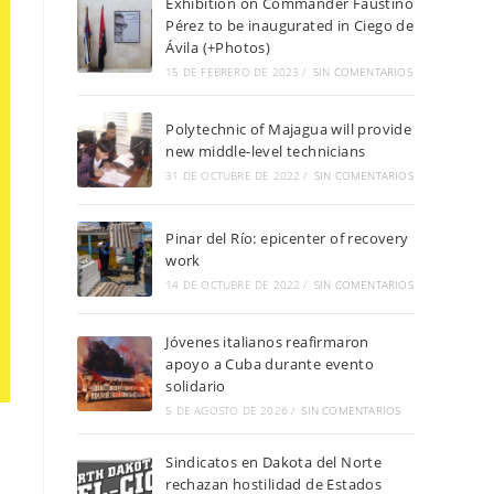
Exhibition on Commander Faustino
Pérez to be inaugurated in Ciego de
Ávila (+Photos)
15 DE FEBRERO DE 2023
/
SIN COMENTARIOS
Polytechnic of Majagua will provide
new middle-level technicians
31 DE OCTUBRE DE 2022
/
SIN COMENTARIOS
Pinar del Río: epicenter of recovery
work
14 DE OCTUBRE DE 2022
/
SIN COMENTARIOS
Jóvenes italianos reafirmaron
apoyo a Cuba durante evento
solidario
5 DE AGOSTO DE 2026
/
SIN COMENTARIOS
Sindicatos en Dakota del Norte
rechazan hostilidad de Estados