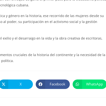
ecnológica cubana.
ítica y género en la historia, ese recorrido de las mujeres desde su
o al poder, su participación en el activismo social y la gestión
exilio y el desarraigo en la vida y la obra creativa de escritoras,
ntos cruciales de la historia del continente y la necesidad de la
política.
X
Facebook
WhatsApp
Se
Se
Se
abre
abre
abre
en
en
en
una
una
una
nueva
nueva
nueva
ventana
ventana
ventana