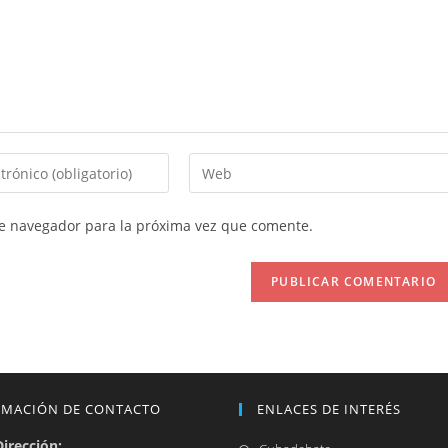
Introduce
la
URL
te navegador para la próxima vez que comente.
de
tu
web
(opcional)
RMACIÓN DE CONTACTO
ENLACES DE INTERÉS
Dirección:
Se