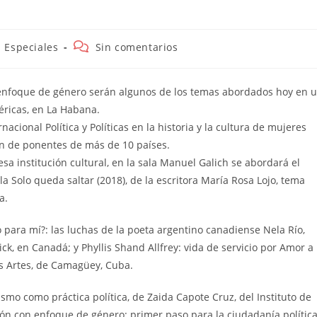
egoría
Comentarios
Especiales
Sin comentarios
de
la
trada:
entrada:
n enfoque de género serán algunos de los temas abordados hoy en 
éricas, en La Habana.
nacional Política y Políticas en la historia y la cultura de mujeres
ón de ponentes de más de 10 países.
a institución cultural, en la sala Manuel Galich se abordará el
a Solo queda saltar (2018), de la escritora María Rosa Lojo, tema
a.
para mí?: las luchas de la poeta argentino canadiense Nela Río,
k, en Canadá; y Phyllis Shand Allfrey: vida de servicio por Amor a
as Artes, de Camagüey, Cuba.
mo como práctica política, de Zaida Capote Cruz, del Instituto de
ión con enfoque de género: primer paso para la ciudadanía polític