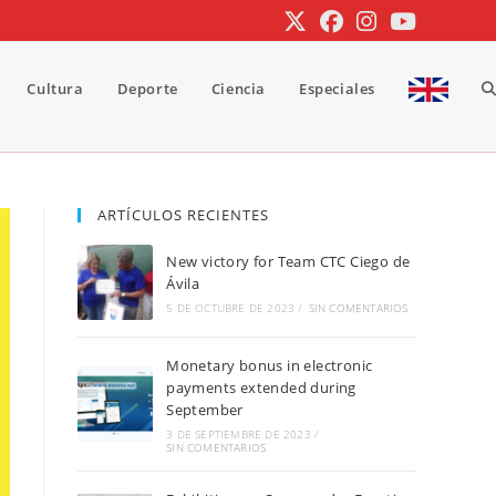
Cultura
Deporte
Ciencia
Especiales
A
b
ARTÍCULOS RECIENTES
New victory for Team CTC Ciego de
d
Ávila
5 DE OCTUBRE DE 2023
/
SIN COMENTARIOS
Monetary bonus in electronic
la
payments extended during
September
3 DE SEPTIEMBRE DE 2023
/
SIN COMENTARIOS
w