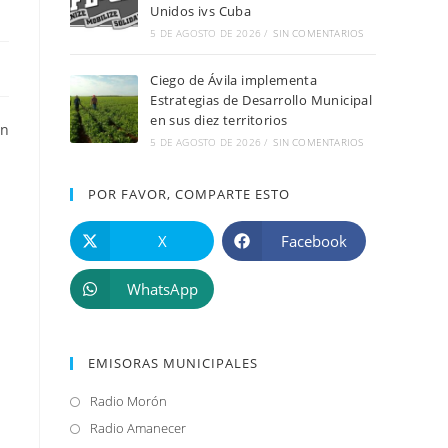
Unidos ivs Cuba
5 DE AGOSTO DE 2026
/
SIN COMENTARIOS
Ciego de Ávila implementa
Estrategias de Desarrollo Municipal
en sus diez territorios
un
5 DE AGOSTO DE 2026
/
SIN COMENTARIOS
POR FAVOR, COMPARTE ESTO
X
Facebook
WhatsApp
EMISORAS MUNICIPALES
Radio Morón
Se
abre
Radio Amanecer
Se
a