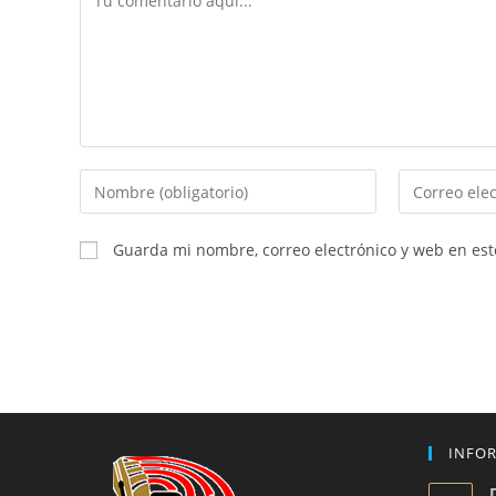
Introduce
Introduce
tu
tu
nombre
dirección
Guarda mi nombre, correo electrónico y web en es
o
de
nombre
correo
de
electrónico
usuario
para
para
comentar
comentar
INFO