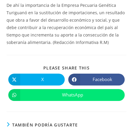
De ahí la importancia de la Empresa Pecuaria Genética
Turiguanó en la sustitución de importaciones, un resultado
que obra a favor del desarrollo económico y social, y que
debe contribuir a la recuperación económica del país al
tiempo que incrementa su aporte a la consecución de la
soberanía alimentaria. (Redacción Informativa R.M)
COMPARTIR
PLEASE SHARE THIS
ESTE
CONTENIDO
X
Facebook
Se
Se
abre
abre
en
en
una
una
WhatsApp
Se
nueva
nueva
abre
ventana
ventana
en
una
nueva
ventana
TAMBIÉN PODRÍA GUSTARTE