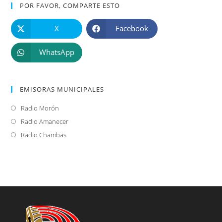
POR FAVOR, COMPARTE ESTO
X
Facebook
WhatsApp
EMISORAS MUNICIPALES
Radio Morón
Se
abre
Radio Amanecer
Se
en
abre
Radio Chambas
Se
una
en
abre
nueva
una
en
pestaña
nueva
una
pestaña
nueva
pestaña