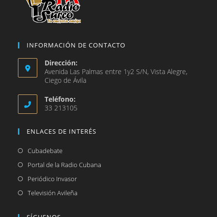
INFORMACIÓN DE CONTACTO
Dirección:
Avenida Las Palmas entre 1y2 S/N, Vista Alegre,
Ciego de Ávila
Teléfono:
33 213105
ENLACES DE INTERÉS
Se
Cubadebate
abre
Se
Portal de la Radio Cubana
en
abre
Se
Periódico Invasor
una
en
abre
Se
Televisión Avileña
nueva
una
en
abre
pestaña
nueva
una
en
SÍGUENOS