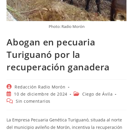
Photo: Radio Morón
Abogan en pecuaria
Turiguanó por la
recuperación ganadera
Autor
Redacción Radio Morón
de
Publicación
Categoría
10 de diciembre de 2024
Ciego de Ávila
la
de
de
Comentarios
Sin comentarios
entrada:
la
la
de
entrada:
entrada:
la
entrada:
La Empresa Pecuaria Genética Turiguanó, situada al norte
del municipio avileño de Morón, incentiva la recuperación