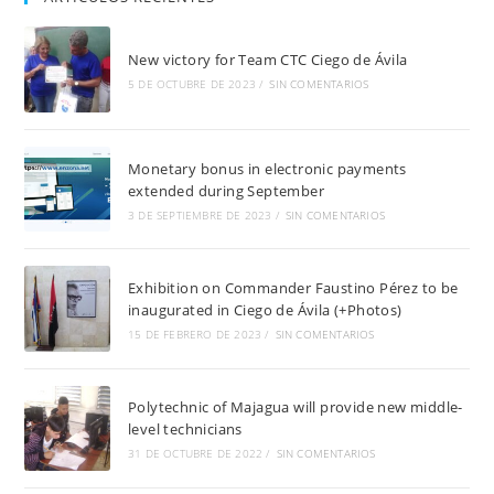
New victory for Team CTC Ciego de Ávila
5 DE OCTUBRE DE 2023
/
SIN COMENTARIOS
Monetary bonus in electronic payments
extended during September
3 DE SEPTIEMBRE DE 2023
/
SIN COMENTARIOS
Exhibition on Commander Faustino Pérez to be
inaugurated in Ciego de Ávila (+Photos)
15 DE FEBRERO DE 2023
/
SIN COMENTARIOS
Polytechnic of Majagua will provide new middle-
level technicians
31 DE OCTUBRE DE 2022
/
SIN COMENTARIOS