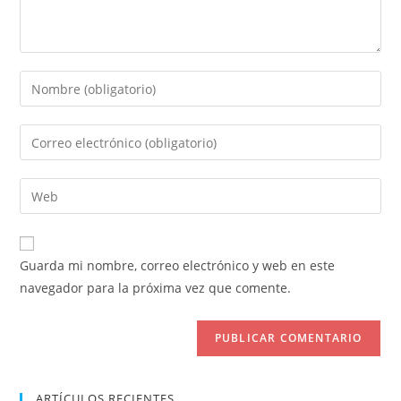
Introduce
tu
nombre
Introduce
o
tu
nombre
dirección
Introduce
de
de
la
usuario
correo
URL
para
electrónico
de
comentar
Guarda mi nombre, correo electrónico y web en este
para
tu
navegador para la próxima vez que comente.
comentar
web
(opcional)
ARTÍCULOS RECIENTES