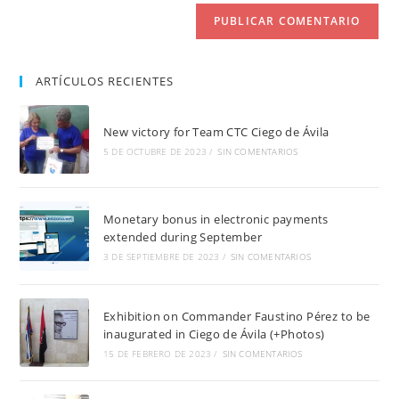
(opcional)
ARTÍCULOS RECIENTES
New victory for Team CTC Ciego de Ávila
5 DE OCTUBRE DE 2023
/
SIN COMENTARIOS
Monetary bonus in electronic payments
extended during September
3 DE SEPTIEMBRE DE 2023
/
SIN COMENTARIOS
Exhibition on Commander Faustino Pérez to be
inaugurated in Ciego de Ávila (+Photos)
15 DE FEBRERO DE 2023
/
SIN COMENTARIOS