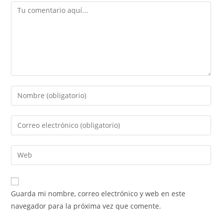
Comentario
Introduce
tu
nombre
Introduce
o
tu
nombre
dirección
Introduce
de
de
la
usuario
correo
URL
para
electrónico
de
comentar
Guarda mi nombre, correo electrónico y web en este
para
tu
navegador para la próxima vez que comente.
comentar
web