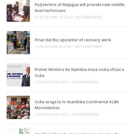
Polytechnic of Majagua will provide new middle-
level technicians
31 DE OCTUBRE DE 2022
/
SIN COMENTARIOS
Pinar del Río: epicenter of recovery work
14 DE OCTUBRE DE 2022
/
SIN COMENTARIOS
Primer Ministro de Namibia inicia visita oficial a
Cuba
7 DE AGOSTO DE 2026
/
SIN COMENTARIOS
Cuba acoge la IV Asamblea Continental ALBA
Movimientos
7 DE AGOSTO DE 2026
/
SIN COMENTARIOS