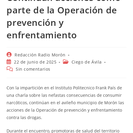
parte de la Operación de
prevención y
enfrentamiento
Autor
Redacción Radio Morón
de
Publicación
Categoría
22 de junio de 2025
Ciego de Ávila
la
de
de
Comentarios
Sin comentarios
entrada:
la
la
de
entrada:
entrada:
la
entrada:
Con la impartición en el Instituto Politecnico Frank País de
una charla sobre las nefastas consecuencias de consumir
narcóticos, continúan en el avileño municipio de Morón las
acciones de la Operación de prevención y enfrentamiento
contra las drogas.
Durante el encuentro, promotoras de salud del territorio