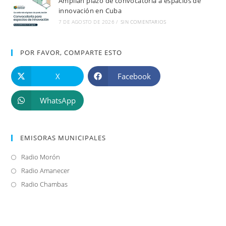
Amplían plazo de convocatoria a espacios de
innovación en Cuba
7 DE AGOSTO DE 2026
/
SIN COMENTARIOS
POR FAVOR, COMPARTE ESTO
X
Facebook
WhatsApp
EMISORAS MUNICIPALES
Radio Morón
Se
abre
Radio Amanecer
Se
en
abre
Radio Chambas
Se
una
en
abre
nueva
una
en
pestaña
nueva
una