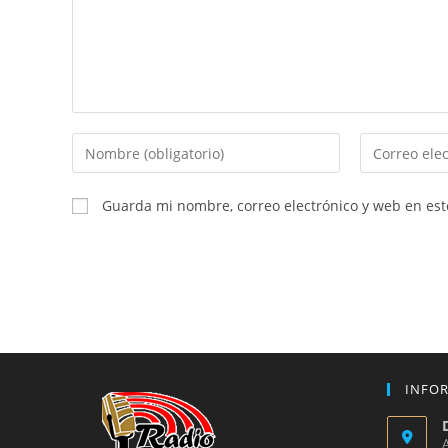
Introduce
Introduce
tu
tu
nombre
dirección
Guarda mi nombre, correo electrónico y web en es
o
de
nombre
correo
de
electrónico
usuario
para
para
comentar
comentar
INFO