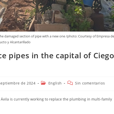
 the damaged section of pipe with a new one /photo: Courtesy of Empresa d
cto y Alcantarillado
e pipes in the capital of Cieg
ión
Categoría
Comentarios
septiembre de 2024
English
Sin comentarios
de
de
la
la
entrada:
entrada:
vila is currently working to replace the plumbing in multi-family