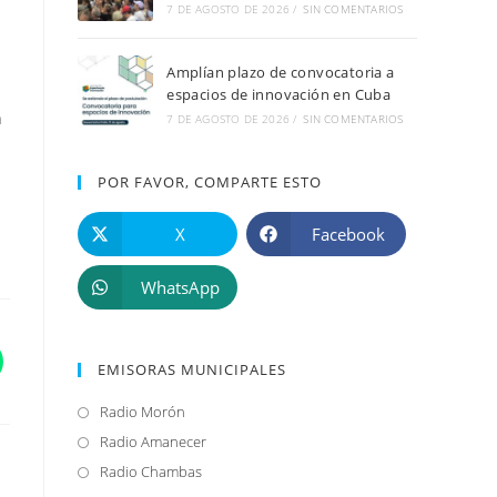
7 DE AGOSTO DE 2026
/
SIN COMENTARIOS
Amplían plazo de convocatoria a
espacios de innovación en Cuba
h
7 DE AGOSTO DE 2026
/
SIN COMENTARIOS
POR FAVOR, COMPARTE ESTO
X
Facebook
WhatsApp
EMISORAS MUNICIPALES
Radio Morón
Se
abre
Radio Amanecer
Se
en
abre
Radio Chambas
Se
una