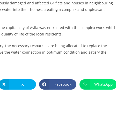
iously damaged and affected 64 flats and houses in neighbouring
e water into their homes, creating a complex and unpleasant
the capital city of Avila was entrusted with the complex work, whic
uality of life of the local residents.
try, the necessary resources are being allocated to replace the
ave the water connection in optimum condition and satisfy the
X
Facebook
WhatsApp
Se
Se
Se
abre
abre
abre
en
en
en
una
una
una
nueva
nueva
nueva
ventana
ventana
ventana