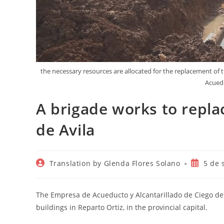
the necessary resources are allocated for the replacement of
Acuedu
A brigade works to replac
de Avila
Autor
Publicac
Translation by Glenda Flores Solano
5 de 
de
de
la
la
entrada:
entrada:
The Empresa de Acueducto y Alcantarillado de Ciego de Á
buildings in Reparto Ortiz, in the provincial capital.