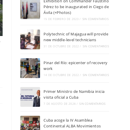
Exhibition on Commander Faustino
Pérez to be inaugurated in Ciego de
Ávila (+Photos)
15 DE FEBRERO DE 2023
/
SIN COMENTARIOS
Polytechnic of Majagua will provide
new middle-level technicians
e
31 DE OCTUBRE DE 2022
/
SIN COMENTARIOS
o
Pinar del Río: epicenter of recovery
work
14 DE OCTUBRE DE 2022
/
SIN COMENTARIOS
Primer Ministro de Namibia inicia
visita oficial a Cuba
7 DE AGOSTO DE 2026
/
SIN COMENTARIOS
Cuba acoge la IV Asamblea
Continental ALBA Movimientos