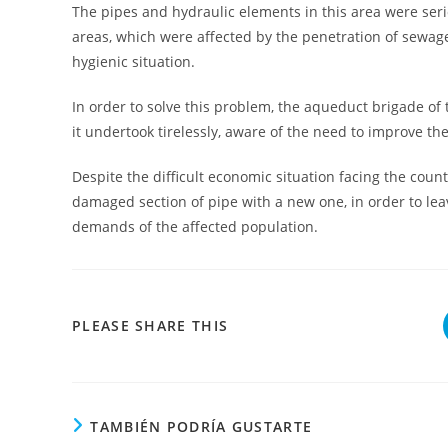
The pipes and hydraulic elements in this area were ser
areas, which were affected by the penetration of sewag
hygienic situation.
In order to solve this problem, the aqueduct brigade of 
it undertook tirelessly, aware of the need to improve the q
Despite the difficult economic situation facing the coun
damaged section of pipe with a new one, in order to le
demands of the affected population.
COMPARTIR
PLEASE SHARE THIS
ESTE
CONTENIDO
TAMBIÉN PODRÍA GUSTARTE