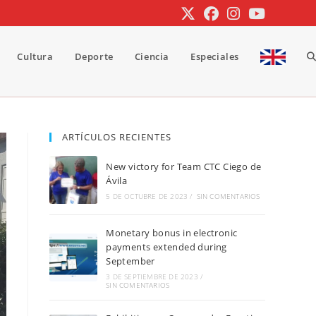
Cultura
Deporte
Ciencia
Especiales
A
b
ARTÍCULOS RECIENTES
New victory for Team CTC Ciego de
d
Ávila
5 DE OCTUBRE DE 2023
/
SIN COMENTARIOS
Monetary bonus in electronic
la
payments extended during
September
3 DE SEPTIEMBRE DE 2023
/
SIN COMENTARIOS
w