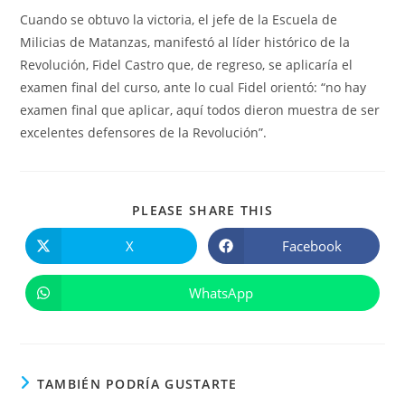
Cuando se obtuvo la victoria, el jefe de la Escuela de
Milicias de Matanzas, manifestó al líder histórico de la
Revolución, Fidel Castro que, de regreso, se aplicaría el
examen final del curso, ante lo cual Fidel orientó: “no hay
examen final que aplicar, aquí todos dieron muestra de ser
excelentes defensores de la Revolución”.
COMPARTIR
PLEASE SHARE THIS
ESTE
CONTENIDO
X
Facebook
Se
Se
abre
abre
en
en
una
una
WhatsApp
Se
nueva
nueva
abre
ventana
ventana
en
una
nueva
ventana
TAMBIÉN PODRÍA GUSTARTE