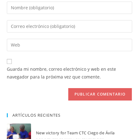
Introduce
tu
nombre
Introduce
o
tu
nombre
dirección
Introduce
de
de
la
usuario
correo
URL
para
electrónico
de
comentar
Guarda mi nombre, correo electrónico y web en este
para
tu
navegador para la próxima vez que comente.
comentar
web
(opcional)
ARTÍCULOS RECIENTES
New victory for Team CTC Ciego de Ávila