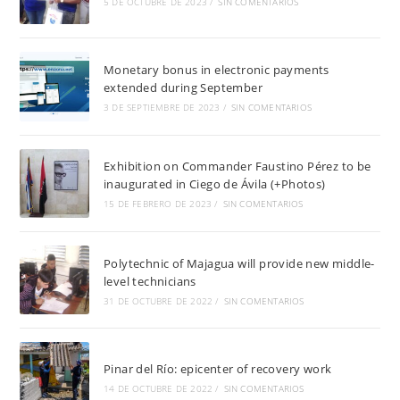
5 DE OCTUBRE DE 2023
/
SIN COMENTARIOS
Monetary bonus in electronic payments
extended during September
3 DE SEPTIEMBRE DE 2023
/
SIN COMENTARIOS
Exhibition on Commander Faustino Pérez to be
inaugurated in Ciego de Ávila (+Photos)
15 DE FEBRERO DE 2023
/
SIN COMENTARIOS
Polytechnic of Majagua will provide new middle-
level technicians
31 DE OCTUBRE DE 2022
/
SIN COMENTARIOS
Pinar del Río: epicenter of recovery work
14 DE OCTUBRE DE 2022
/
SIN COMENTARIOS