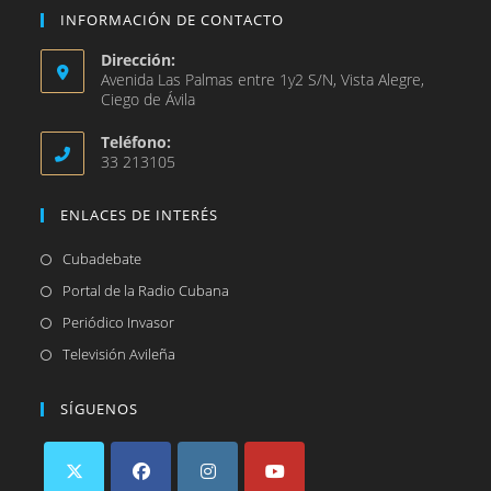
INFORMACIÓN DE CONTACTO
Dirección:
Avenida Las Palmas entre 1y2 S/N, Vista Alegre,
Ciego de Ávila
Teléfono:
33 213105
ENLACES DE INTERÉS
Se
Cubadebate
abre
Se
Portal de la Radio Cubana
en
abre
Se
Periódico Invasor
una
en
abre
Se
Televisión Avileña
nueva
una
en
abre
pestaña
nueva
una
en
SÍGUENOS
pestaña
nueva
una
pestaña
nueva
pestaña