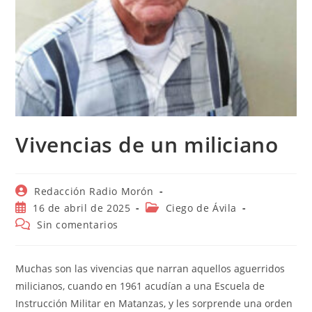
Vivencias de un miliciano
Autor
Redacción Radio Morón
de
Publicación
Categoría
16 de abril de 2025
Ciego de Ávila
la
de
de
Comentarios
Sin comentarios
entrada:
la
la
de
entrada:
entrada:
la
entrada:
Muchas son las vivencias que narran aquellos aguerridos
milicianos, cuando en 1961 acudían a una Escuela de
Instrucción Militar en Matanzas, y les sorprende una orden