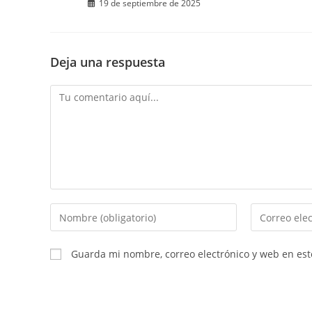
19 de septiembre de 2025
Deja una respuesta
Comentario
Introduce
Introduce
tu
tu
nombre
dirección
Guarda mi nombre, correo electrónico y web en es
o
de
nombre
correo
de
electrónico