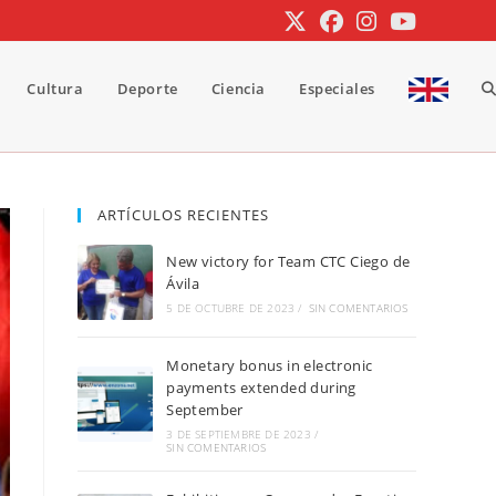
Cultura
Deporte
Ciencia
Especiales
A
b
ARTÍCULOS RECIENTES
New victory for Team CTC Ciego de
d
Ávila
5 DE OCTUBRE DE 2023
/
SIN COMENTARIOS
Monetary bonus in electronic
la
payments extended during
September
3 DE SEPTIEMBRE DE 2023
/
SIN COMENTARIOS
w