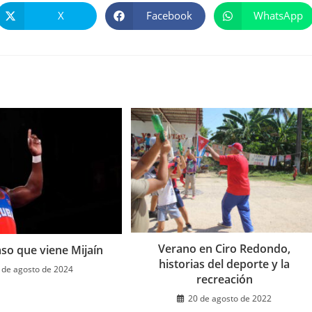
X
Facebook
WhatsApp
Se
Se
Se
abre
abre
abre
en
en
en
una
una
una
nueva
nueva
nueva
ventana
ventana
ventana
Verano en Ciro Redondo,
so que viene Mijaín
historias del deporte y la
 de agosto de 2024
recreación
20 de agosto de 2022