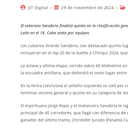
Autor
Publicación
Cat
JIT Digital
29 de noviembre de 2024
de
de
de
la
la
la
entrada:
entrada:
ent
El veterano Sanabria finalizó quinto en la clasificación gen
León en el 18. Cuba sexta por equipos
Los cubanos Vicente Sanabria, con destacado quinto lugar
incluyeron en el
top
20 de la Vuelta a Chiriquí 2024, qu
La octava y última etapa, corrida sobre 60 kilómetros e
la escuadra antillana, que defendió el sexto lugar entre
En la fecha conclusiva el avileño Izquierdo se coló por 
terminar onceno general y quinto en su categoría de lo
El espirituano Jorge Rojas y el matancero Sanabria le si
principal de 45 corredores, que llegó con diferencia de
ganador del último tramo, Christofer Jurado (Panamá Cul