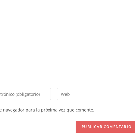
Introduce
la
URL
te navegador para la próxima vez que comente.
de
tu
web