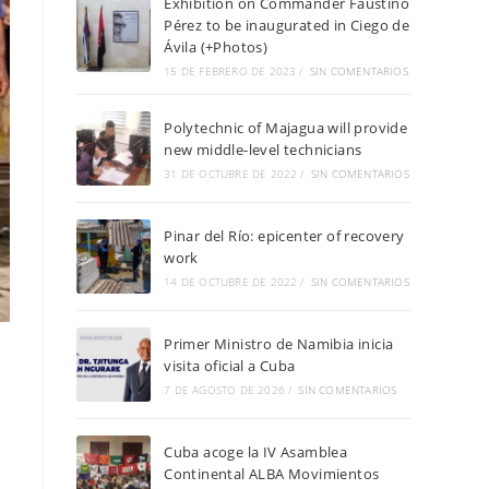
Exhibition on Commander Faustino
Pérez to be inaugurated in Ciego de
Ávila (+Photos)
15 DE FEBRERO DE 2023
/
SIN COMENTARIOS
Polytechnic of Majagua will provide
new middle-level technicians
31 DE OCTUBRE DE 2022
/
SIN COMENTARIOS
Pinar del Río: epicenter of recovery
work
14 DE OCTUBRE DE 2022
/
SIN COMENTARIOS
Primer Ministro de Namibia inicia
visita oficial a Cuba
7 DE AGOSTO DE 2026
/
SIN COMENTARIOS
Cuba acoge la IV Asamblea
Continental ALBA Movimientos