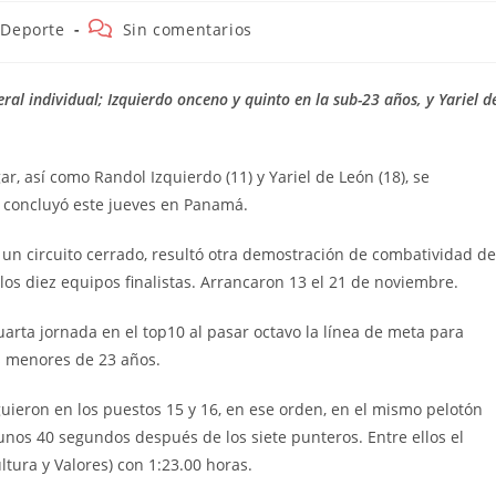
egoría
Comentarios
Deporte
Sin comentarios
de
la
rada:
entrada:
eral individual; Izquierdo onceno y quinto en la sub-23 años, y Yariel d
, así como Randol Izquierdo (11) y Yariel de León (18), se
e concluyó este jueves en Panamá.
n un circuito cerrado, resultó otra demostración de combatividad de
 los diez equipos finalistas. Arrancaron 13 el 21 de noviembre.
cuarta jornada en el top10 al pasar octavo la línea de meta para
s menores de 23 años.
guieron en los puestos 15 y 16, en ese orden, en el mismo pelotón
 unos 40 segundos después de los siete punteros. Entre ellos el
tura y Valores) con 1:23.00 horas.