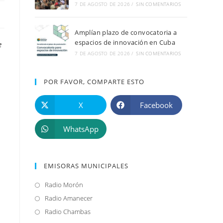
7 DE AGOSTO DE 2026
/
SIN COMENTARIOS
Amplían plazo de convocatoria a
espacios de innovación en Cuba
e
7 DE AGOSTO DE 2026
/
SIN COMENTARIOS
POR FAVOR, COMPARTE ESTO
X
Facebook
WhatsApp
EMISORAS MUNICIPALES
Radio Morón
Se
abre
Radio Amanecer
Se
en
abre
Radio Chambas
Se
una