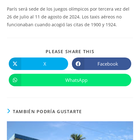
París será sede de los juegos olímpicos por tercera vez del
26 de julio al 11 de agosto de 2024. Los taxis aéreos no
funcionaban cuando acogió las citas de 1900 y 1924.
COMPARTIR
PLEASE SHARE THIS
ESTE
CONTENIDO
X
Facebook
Se
Se
abre
abre
en
en
una
una
WhatsApp
Se
nueva
nueva
abre
ventana
ventana
en
una
nueva
ventana
TAMBIÉN PODRÍA GUSTARTE