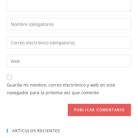
Introduce
tu
nombre
Introduce
o
tu
nombre
dirección
Introduce
de
de
la
usuario
correo
URL
para
electrónico
de
comentar
Guarda mi nombre, correo electrónico y web en este
para
tu
navegador para la próxima vez que comente.
comentar
web
(opcional)
ARTÍCULOS RECIENTES