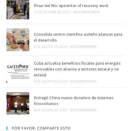
Pinar del Río: epicenter of recovery work
14 DE OCTUBRE DE 2022
/
SIN COMENTARIOS
Consolida centro científico avileño alianzas para
el desarrollo
8 DE AGOSTO DE 2026
/
SIN COMENTARIOS
Cuba actualiza beneficios fiscales para energías
renovables con alcance a sectores estatal y no
estatal
8 DE AGOSTO DE 2026
/
SIN COMENTARIOS
Entregó China nuevo donativo de sistemas
fotovoltaicos
8 DE AGOSTO DE 2026
/
SIN COMENTARIOS
POR FAVOR, COMPARTE ESTO