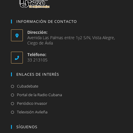
INFORMACIÓN DE CONTACTO
Dirección:
Avenida Las Palmas entre 1y2 S/N, Vista Alegre,
Ciego de Ávila
Teléfono:
33 213105
ENLACES DE INTERÉS
Se
Cubadebate
abre
Se
Portal de la Radio Cubana
en
abre
Se
Periódico Invasor
una
en
abre
Se
Televisión Avileña
nueva
una
en
abre
pestaña
nueva
una
en
SÍGUENOS
pestaña
nueva