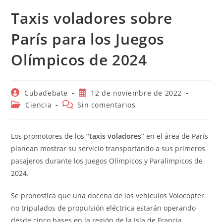
Taxis voladores sobre
París para los Juegos
Olímpicos de 2024
Autor
Publicación
Cubadebate
12 de noviembre de 2022
de
de
Categoría
Comentarios
Ciencia
Sin comentarios
la
la
de
de
entrada:
entrada:
la
la
entrada:
entrada:
Los promotores de los
“taxis voladores”
en el área de París
planean mostrar su servicio transportando a sus primeros
pasajeros durante los Juegos Olímpicos y Paralímpicos de
2024.
Se pronostica que una docena de los vehículos Volocopter
no tripulados de propulsión eléctrica estarán operando
desde cinco bases en la región de la Isla de Francia,