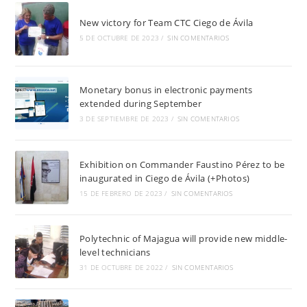
New victory for Team CTC Ciego de Ávila
5 DE OCTUBRE DE 2023
/
SIN COMENTARIOS
Monetary bonus in electronic payments
extended during September
3 DE SEPTIEMBRE DE 2023
/
SIN COMENTARIOS
Exhibition on Commander Faustino Pérez to be
inaugurated in Ciego de Ávila (+Photos)
15 DE FEBRERO DE 2023
/
SIN COMENTARIOS
Polytechnic of Majagua will provide new middle-
level technicians
31 DE OCTUBRE DE 2022
/
SIN COMENTARIOS