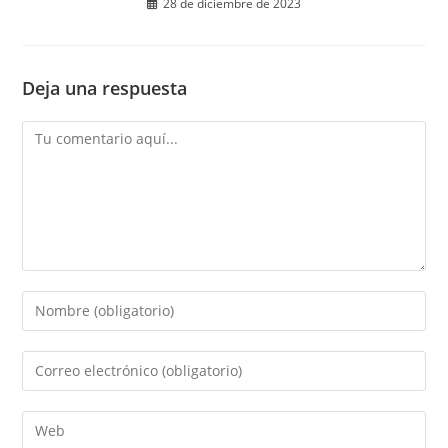
28 de diciembre de 2023
Deja una respuesta
Comentario
Introduce
tu
nombre
Introduce
o
tu
nombre
dirección
Introduce
de
de
la