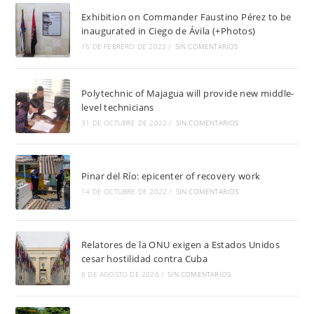
Exhibition on Commander Faustino Pérez to be
inaugurated in Ciego de Ávila (+Photos)
15 DE FEBRERO DE 2023
/
SIN COMENTARIOS
Polytechnic of Majagua will provide new middle-
level technicians
31 DE OCTUBRE DE 2022
/
SIN COMENTARIOS
Pinar del Río: epicenter of recovery work
14 DE OCTUBRE DE 2022
/
SIN COMENTARIOS
Relatores de la ONU exigen a Estados Unidos
cesar hostilidad contra Cuba
6 DE AGOSTO DE 2026
/
SIN COMENTARIOS