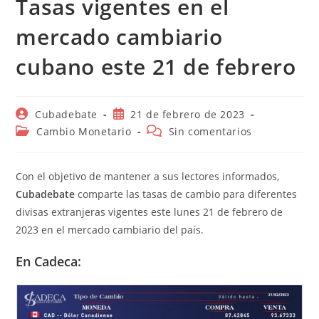
Tasas vigentes en el
mercado cambiario
cubano este 21 de febrero
Autor
Publicación
Cubadebate
21 de febrero de 2023
de
de
Categoría
Comentarios
Cambio Monetario
Sin comentarios
la
la
de
de
entrada:
entrada:
la
la
entrada:
entrada:
Con el objetivo de mantener a sus lectores informados,
Cubadebate
comparte las tasas de cambio para diferentes
divisas extranjeras vigentes este lunes 21 de febrero de
2023 en el mercado cambiario del país.
En Cadeca: