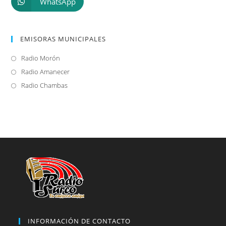
WhatsApp
EMISORAS MUNICIPALES
Radio Morón
Se
abre
Radio Amanecer
Se
en
abre
Radio Chambas
Se
una
en
abre
nueva
una
en
pestaña
nueva
una
pestaña
nueva
pestaña
INFORMACIÓN DE CONTACTO