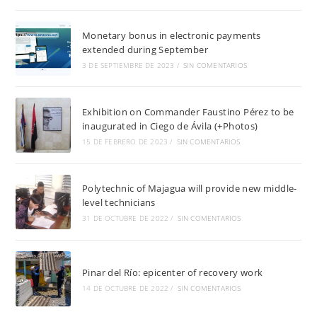
Monetary bonus in electronic payments
extended during September
3 DE SEPTIEMBRE DE 2023
/
SIN COMENTARIOS
Exhibition on Commander Faustino Pérez to be
inaugurated in Ciego de Ávila (+Photos)
15 DE FEBRERO DE 2023
/
SIN COMENTARIOS
Polytechnic of Majagua will provide new middle-
level technicians
31 DE OCTUBRE DE 2022
/
SIN COMENTARIOS
Pinar del Río: epicenter of recovery work
14 DE OCTUBRE DE 2022
/
SIN COMENTARIOS