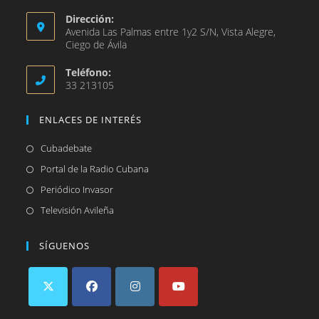
Dirección:
Avenida Las Palmas entre 1y2 S/N, Vista Alegre,
Ciego de Ávila
Teléfono:
33 213105
ENLACES DE INTERÉS
Se
Cubadebate
abre
Se
Portal de la Radio Cubana
en
abre
Se
Periódico Invasor
una
en
abre
Se
Televisión Avileña
nueva
una
en
abre
pestaña
nueva
una
en
SÍGUENOS
pestaña
nueva
una
pestaña
nueva
pestaña
Se
Se
Se
Se