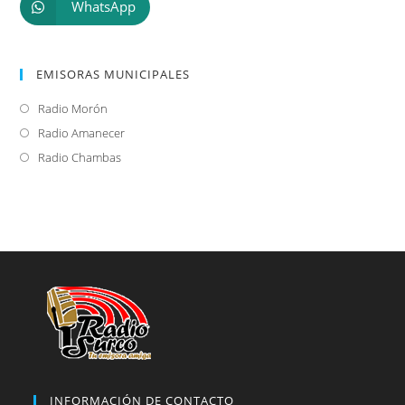
WhatsApp
EMISORAS MUNICIPALES
Radio Morón
Se
abre
Radio Amanecer
Se
en
abre
Radio Chambas
Se
una
en
abre
nueva
una
en
pestaña
nueva
una
pestaña
nueva
pestaña
INFORMACIÓN DE CONTACTO