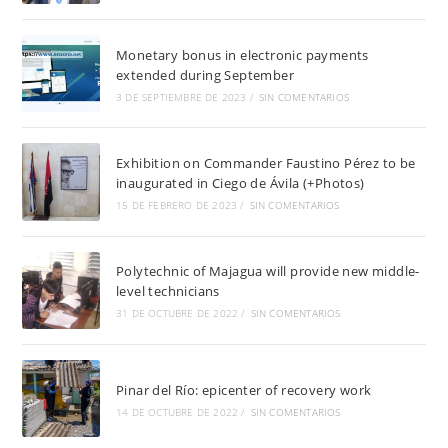
Monetary bonus in electronic payments
extended during September
3 DE SEPTIEMBRE DE 2023
/
SIN COMENTARIOS
Exhibition on Commander Faustino Pérez to be
inaugurated in Ciego de Ávila (+Photos)
15 DE FEBRERO DE 2023
/
SIN COMENTARIOS
Polytechnic of Majagua will provide new middle-
level technicians
31 DE OCTUBRE DE 2022
/
SIN COMENTARIOS
Pinar del Río: epicenter of recovery work
14 DE OCTUBRE DE 2022
/
SIN COMENTARIOS