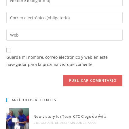
tu
nombre
Introduce
o
tu
nombre
dirección
Introduce
de
de
la
usuario
correo
URL
para
electrónico
de
comentar
Guarda mi nombre, correo electrónico y web en este
para
tu
navegador para la próxima vez que comente.
comentar
web
(opcional)
ARTÍCULOS RECIENTES
New victory for Team CTC Ciego de Ávila
5 DE OCTUBRE DE 2023
/
SIN COMENTARIOS