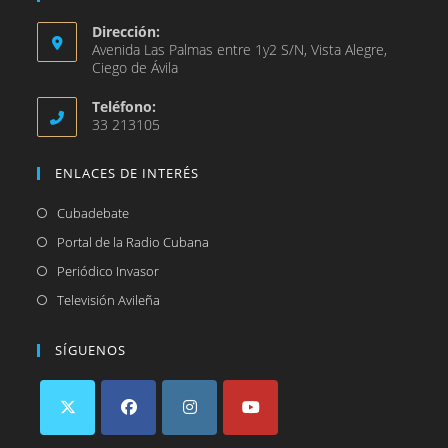
Dirección:
Avenida Las Palmas entre 1y2 S/N, Vista Alegre,
Ciego de Ávila
Teléfono:
33 213105
ENLACES DE INTERÉS
Se
Cubadebate
abre
Se
Portal de la Radio Cubana
en
abre
Se
Periódico Invasor
una
en
abre
Se
Televisión Avileña
nueva
una
en
abre
pestaña
nueva
una
en
SÍGUENOS
pestaña
nueva
una
pestaña
nueva
pestaña
Se
Se
Se
Se