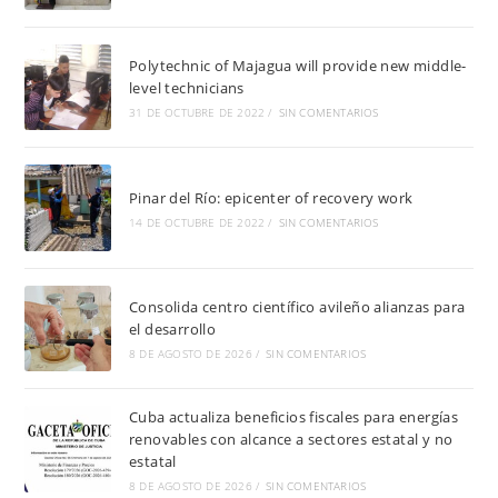
Polytechnic of Majagua will provide new middle-
level technicians
31 DE OCTUBRE DE 2022
/
SIN COMENTARIOS
Pinar del Río: epicenter of recovery work
14 DE OCTUBRE DE 2022
/
SIN COMENTARIOS
Consolida centro científico avileño alianzas para
el desarrollo
8 DE AGOSTO DE 2026
/
SIN COMENTARIOS
Cuba actualiza beneficios fiscales para energías
renovables con alcance a sectores estatal y no
estatal
8 DE AGOSTO DE 2026
/
SIN COMENTARIOS