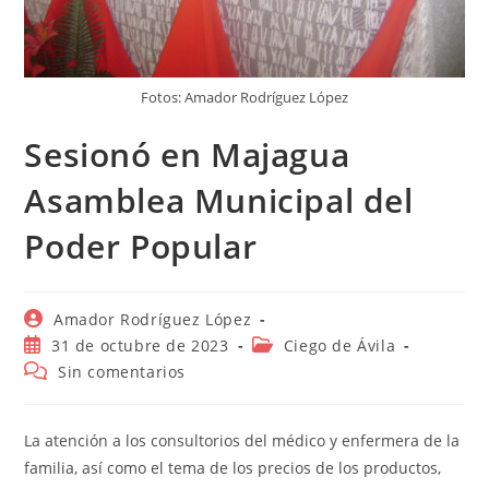
Fotos: Amador Rodríguez López
Sesionó en Majagua
Asamblea Municipal del
Poder Popular
Autor
Amador Rodríguez López
de
Publicación
Categoría
31 de octubre de 2023
Ciego de Ávila
la
de
de
Comentarios
Sin comentarios
entrada:
la
la
de
entrada:
entrada:
la
entrada:
La atención a los consultorios del médico y enfermera de la
familia, así como el tema de los precios de los productos,