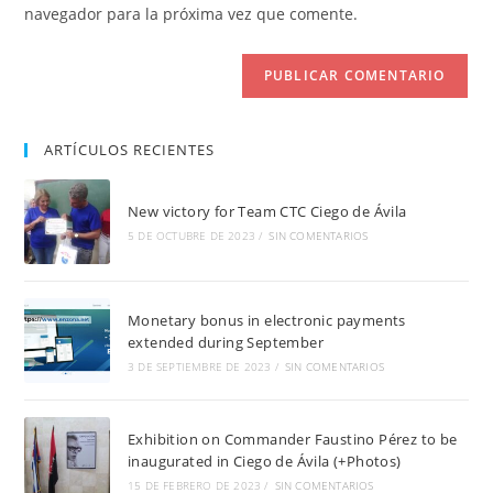
tu
navegador para la próxima vez que comente.
comentar
web
(opcional)
ARTÍCULOS RECIENTES
New victory for Team CTC Ciego de Ávila
5 DE OCTUBRE DE 2023
/
SIN COMENTARIOS
Monetary bonus in electronic payments
extended during September
3 DE SEPTIEMBRE DE 2023
/
SIN COMENTARIOS
Exhibition on Commander Faustino Pérez to be
inaugurated in Ciego de Ávila (+Photos)
15 DE FEBRERO DE 2023
/
SIN COMENTARIOS