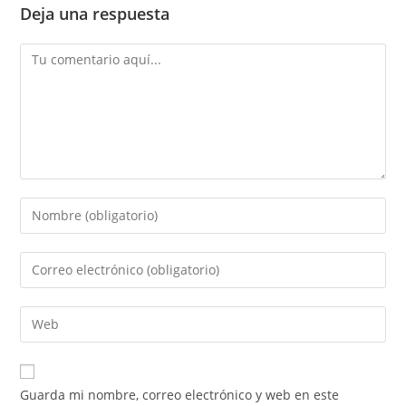
Deja una respuesta
Comentario
Introduce
tu
nombre
Introduce
o
tu
nombre
dirección
Introduce
de
de
la
usuario
correo
URL
para
electrónico
de
comentar
Guarda mi nombre, correo electrónico y web en este
para