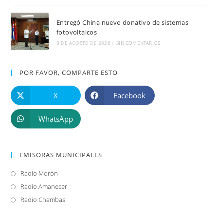
Entregó China nuevo donativo de sistemas
fotovoltaicos
8 DE AGOSTO DE 2026
/
SIN COMENTARIOS
POR FAVOR, COMPARTE ESTO
X
Facebook
WhatsApp
EMISORAS MUNICIPALES
Radio Morón
Se
abre
Radio Amanecer
Se
en
abre
Radio Chambas
Se
una
en
abre