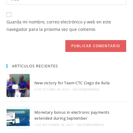
de
la
usuario
correo
URL
para
electrónico
de
comentar
Guarda mi nombre, correo electrónico y web en este
para
tu
navegador para la próxima vez que comente.
comentar
web
(opcional)
ARTÍCULOS RECIENTES
New victory for Team CTC Ciego de Ávila
5 DE OCTUBRE DE 2023
/
SIN COMENTARIOS
Monetary bonus in electronic payments
extended during September
3 DE SEPTIEMBRE DE 2023
/
SIN COMENTARIOS