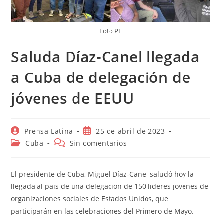
Foto PL
Saluda Díaz-Canel llegada
a Cuba de delegación de
jóvenes de EEUU
Autor
Publicación
Prensa Latina
25 de abril de 2023
de
de
Categoría
Comentarios
Cuba
Sin comentarios
la
la
de
de
entrada:
entrada:
la
la
entrada:
entrada:
El presidente de Cuba, Miguel Díaz-Canel saludó hoy la
llegada al país de una delegación de 150 líderes jóvenes de
organizaciones sociales de Estados Unidos, que
participarán en las celebraciones del Primero de Mayo.