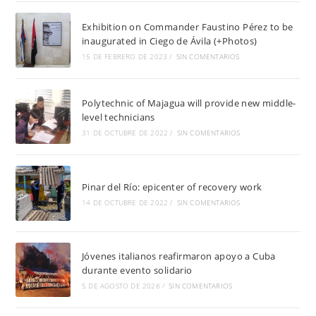
Exhibition on Commander Faustino Pérez to be
inaugurated in Ciego de Ávila (+Photos)
15 DE FEBRERO DE 2023
/
SIN COMENTARIOS
Polytechnic of Majagua will provide new middle-
level technicians
31 DE OCTUBRE DE 2022
/
SIN COMENTARIOS
Pinar del Río: epicenter of recovery work
14 DE OCTUBRE DE 2022
/
SIN COMENTARIOS
Jóvenes italianos reafirmaron apoyo a Cuba
durante evento solidario
5 DE AGOSTO DE 2026
/
SIN COMENTARIOS