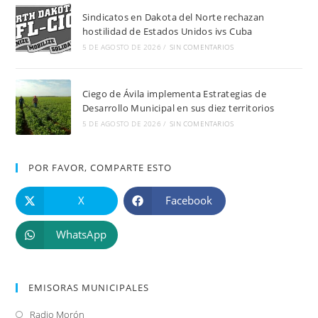
Sindicatos en Dakota del Norte rechazan
hostilidad de Estados Unidos ivs Cuba
5 DE AGOSTO DE 2026
/
SIN COMENTARIOS
Ciego de Ávila implementa Estrategias de
Desarrollo Municipal en sus diez territorios
5 DE AGOSTO DE 2026
/
SIN COMENTARIOS
POR FAVOR, COMPARTE ESTO
X
Facebook
WhatsApp
EMISORAS MUNICIPALES
Radio Morón
Se