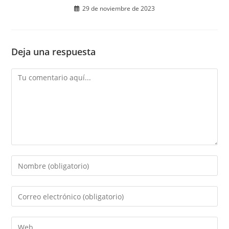
29 de noviembre de 2023
Deja una respuesta
Comentario
Introduce
tu
nombre
Introduce
o
tu
nombre
dirección
Introduce
de