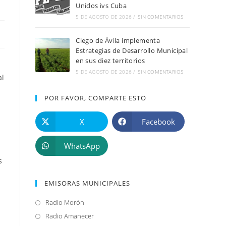
Unidos ivs Cuba
5 DE AGOSTO DE 2026
/
SIN COMENTARIOS
Ciego de Ávila implementa
Estrategias de Desarrollo Municipal
en sus diez territorios
5 DE AGOSTO DE 2026
/
SIN COMENTARIOS
al
POR FAVOR, COMPARTE ESTO
X
Facebook
WhatsApp
s
EMISORAS MUNICIPALES
Radio Morón
Se
abre
Radio Amanecer
Se