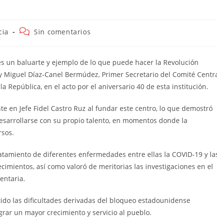
a
Comentarios
cia
Sin comentarios
de
la
entrada:
 es un baluarte y ejemplo de lo que puede hacer la Revolución
oy Miguel Díaz-Canel Bermúdez, Primer Secretario del Comité Centr
 República, en el acto por el aniversario 40 de esta institución.
e en Jefe Fidel Castro Ruz al fundar este centro, lo que demostró
esarrollarse con su propio talento, en momentos donde la
rsos.
ratamiento de diferentes enfermedades entre ellas la COVID-19 y la
decimientos, así como valoró de meritorias las investigaciones en el
entaria.
ido las dificultades derivadas del bloqueo estadounidense
grar un mayor crecimiento y servicio al pueblo.