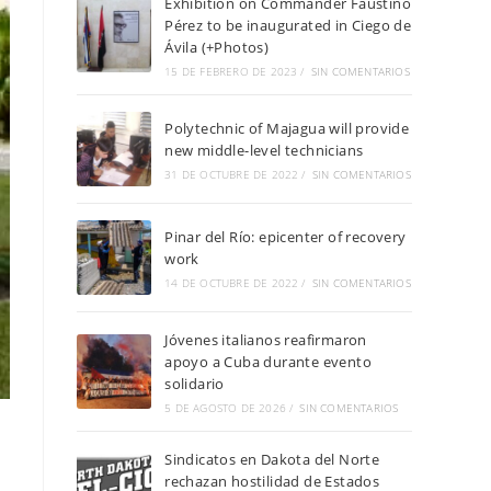
Exhibition on Commander Faustino
Pérez to be inaugurated in Ciego de
Ávila (+Photos)
15 DE FEBRERO DE 2023
/
SIN COMENTARIOS
Polytechnic of Majagua will provide
new middle-level technicians
31 DE OCTUBRE DE 2022
/
SIN COMENTARIOS
Pinar del Río: epicenter of recovery
work
14 DE OCTUBRE DE 2022
/
SIN COMENTARIOS
Jóvenes italianos reafirmaron
apoyo a Cuba durante evento
solidario
5 DE AGOSTO DE 2026
/
SIN COMENTARIOS
Sindicatos en Dakota del Norte
rechazan hostilidad de Estados