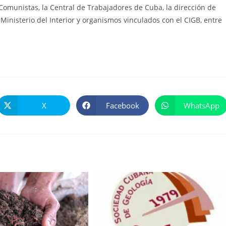
 Comunistas, la Central de Trabajadores de Cuba, la dirección de
inisterio del Interior y organismos vinculados con el CIGB, entre
X
Facebook
WhatsApp
Se
Se
Se
abre
abre
abre
en
en
en
una
una
una
nueva
nueva
nueva
ventana
ventana
ventana