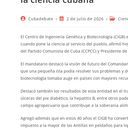
Autor
Publicación
Categorí
Cubadebate
2 de julio de 2026
Cien
de
de
de
la
la
la
entrada:
entrada:
entrada:
El Centro de Ingeniería Genética y Biotecnología (CIGB)
cuando pone la ciencia al servicio del pueblo, afirmó h
del Partido Comunista de Cuba (CCPCC) y Presidente de la
El mandatario destacó la visión de futuro del Comandant
que una pequeña isla podía resolver sus problemas y d
biotecnología tomaba auge en países con mayores recu
Destacó también los resultados de esta entidad en el t
úlceras del pie diabético, la hepatitis B, entre otros pa
campo agropecuario que contribuye a la soberanía alim
Agregó además que en estos 40 años el CIGB ha convert
impuesto a la mayor de las Antillas en peldaños para lo