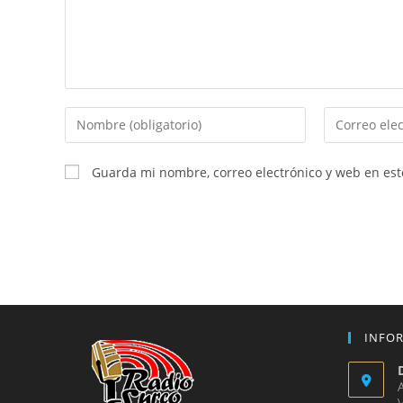
Introduce
Introduce
tu
tu
nombre
dirección
Guarda mi nombre, correo electrónico y web en es
o
de
nombre
correo
de
electrónico
usuario
para
para
comentar
comentar
INFO
V