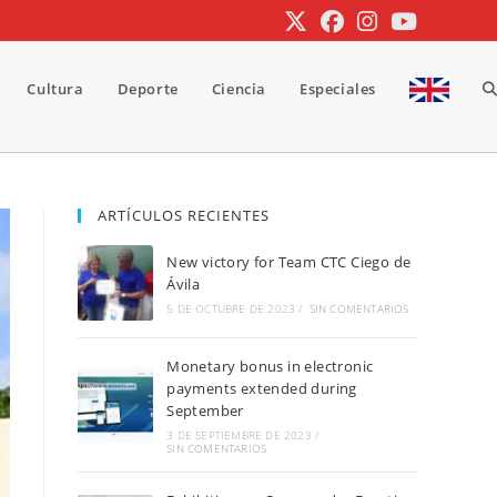
Cultura
Deporte
Ciencia
Especiales
A
b
ARTÍCULOS RECIENTES
New victory for Team CTC Ciego de
d
Ávila
5 DE OCTUBRE DE 2023
/
SIN COMENTARIOS
Monetary bonus in electronic
la
payments extended during
September
3 DE SEPTIEMBRE DE 2023
/
SIN COMENTARIOS
w