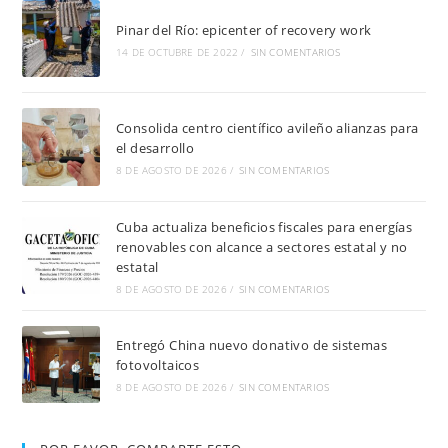
Pinar del Río: epicenter of recovery work
14 DE OCTUBRE DE 2022
/
SIN COMENTARIOS
Consolida centro científico avileño alianzas para
el desarrollo
8 DE AGOSTO DE 2026
/
SIN COMENTARIOS
Cuba actualiza beneficios fiscales para energías
renovables con alcance a sectores estatal y no
estatal
8 DE AGOSTO DE 2026
/
SIN COMENTARIOS
Entregó China nuevo donativo de sistemas
fotovoltaicos
8 DE AGOSTO DE 2026
/
SIN COMENTARIOS