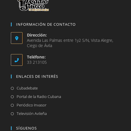
INFORMACIÓN DE CONTACTO
Dirección:
Avenida Las Palmas entre 1y2 S/N, Vista Alegre,
Ciego de Ávila
Teléfono:
33 213105
ENLACES DE INTERÉS
Se
Cubadebate
abre
Se
Portal de la Radio Cubana
en
abre
Se
Periódico Invasor
una
en
abre
Se
Televisión Avileña
nueva
una
en
abre
pestaña
nueva
una
en
SÍGUENOS