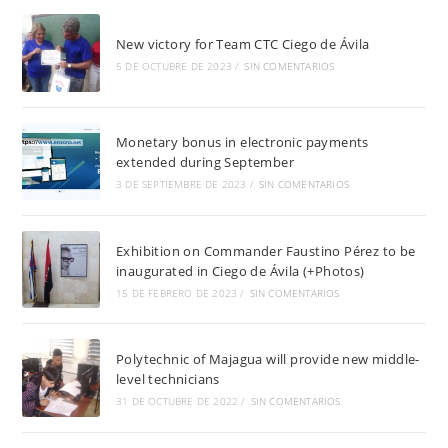
New victory for Team CTC Ciego de Ávila
5 DE OCTUBRE DE 2023
/
SIN COMENTARIOS
Monetary bonus in electronic payments
extended during September
3 DE SEPTIEMBRE DE 2023
/
SIN COMENTARIOS
Exhibition on Commander Faustino Pérez to be
inaugurated in Ciego de Ávila (+Photos)
15 DE FEBRERO DE 2023
/
SIN COMENTARIOS
Polytechnic of Majagua will provide new middle-
level technicians
31 DE OCTUBRE DE 2022
/
SIN COMENTARIOS