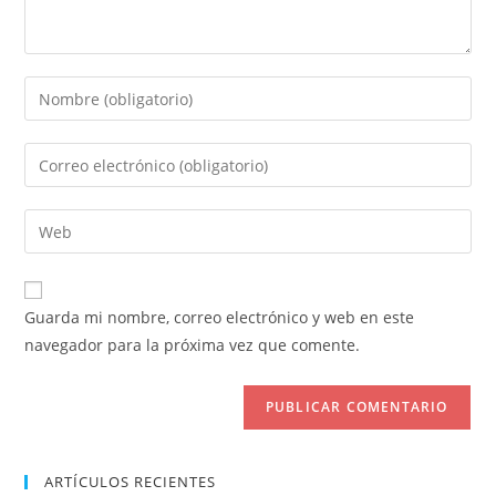
Introduce
tu
nombre
Introduce
o
tu
nombre
dirección
Introduce
de
de
la
usuario
correo
URL
para
electrónico
de
comentar
Guarda mi nombre, correo electrónico y web en este
para
tu
navegador para la próxima vez que comente.
comentar
web
(opcional)
ARTÍCULOS RECIENTES