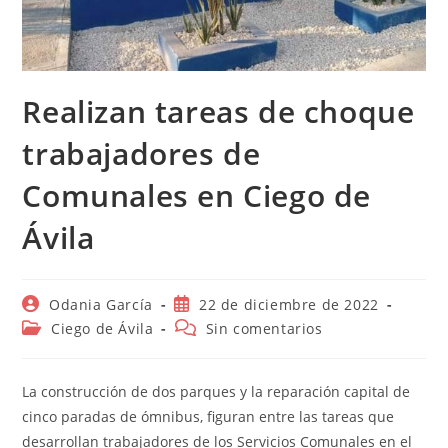
Realizan tareas de choque
trabajadores de
Comunales en Ciego de
Ávila
Autor
Publicación
Odania García
22 de diciembre de 2022
de
de
Categoría
Comentarios
Ciego de Ávila
Sin comentarios
la
la
de
de
entrada:
entrada:
la
la
entrada:
entrada:
La construcción de dos parques y la reparación capital de
cinco paradas de ómnibus, figuran entre las tareas que
desarrollan trabajadores de los Servicios Comunales en el