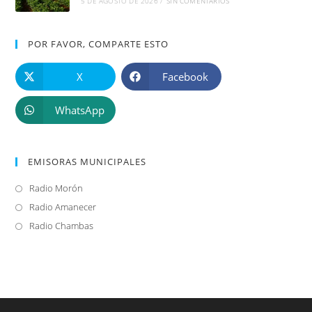
5 DE AGOSTO DE 2026
/
SIN COMENTARIOS
POR FAVOR, COMPARTE ESTO
X
Facebook
WhatsApp
EMISORAS MUNICIPALES
Radio Morón
Se
abre
Radio Amanecer
Se
en
abre
Radio Chambas
Se
una
en
abre
nueva
una
en
pestaña
nueva
una
pestaña
nueva