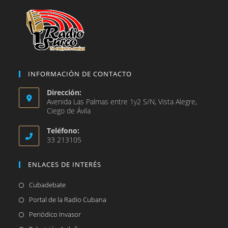
pestaña
INFORMACIÓN DE CONTACTO
Dirección:
Avenida Las Palmas entre 1y2 S/N, Vista Alegre,
Ciego de Ávila
Teléfono:
33 213105
ENLACES DE INTERÉS
Se
Cubadebate
abre
Se
Portal de la Radio Cubana
en
abre
Se
Periódico Invasor
una
en
abre