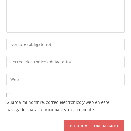
Introduce
tu
nombre
Introduce
o
tu
nombre
dirección
Introduce
de
de
la
usuario
correo
URL
para
electrónico
de
comentar
Guarda mi nombre, correo electrónico y web en este
para
tu
navegador para la próxima vez que comente.
comentar
web
(opcional)