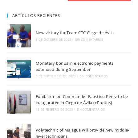
ARTÍCULOS RECIENTES
New victory for Team CTC Ciego de Ávila
5 DE OCTUBRE DE 2023
/
SIN COMENTARIOS
Monetary bonus in electronic payments
extended during September
3 DE SEPTIEMBRE DE 2023
/
SIN COMENTARIOS
Exhibition on Commander Faustino Pérez to be
inaugurated in Ciego de Ávila (+Photos)
15 DE FEBRERO DE 2023
/
SIN COMENTARIOS
Polytechnic of Majagua will provide new middle-
level technicians