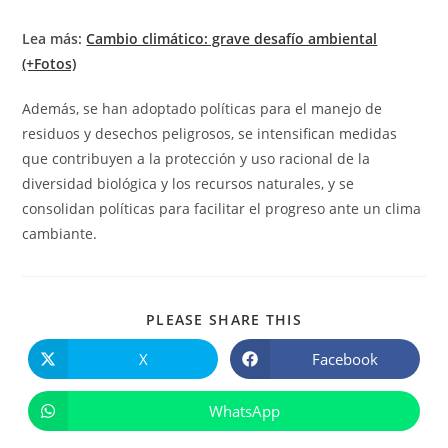
Lea más:
Cambio climático: grave desafío ambiental
(+Fotos)
Además, se han adoptado políticas para el manejo de
residuos y desechos peligrosos, se intensifican medidas
que contribuyen a la protección y uso racional de la
diversidad biológica y los recursos naturales, y se
consolidan políticas para facilitar el progreso ante un clima
cambiante.
COMPARTIR
PLEASE SHARE THIS
ESTE
CONTENIDO
X
Facebook
Se
Se
abre
abre
en
en
una
una
WhatsApp
Se
nueva
nueva
abre
ventana
ventana
en