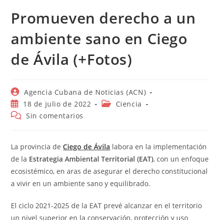
Promueven derecho a un
ambiente sano en Ciego
de Ávila (+Fotos)
Autor
Agencia Cubana de Noticias (ACN)
de
Publicación
Categoría
18 de julio de 2022
Ciencia
la
de
de
Comentarios
Sin comentarios
entrada:
la
la
de
entrada:
entrada:
la
entrada:
La provincia de
Ciego de Ávila
labora en la implementación
de la
Estrategia Ambiental Territorial (EAT)
, con un enfoque
ecosistémico, en aras de asegurar el derecho constitucional
a vivir en un ambiente sano y equilibrado.
El ciclo 2021-2025 de la EAT prevé alcanzar en el territorio
un nivel superior en la conservación, protección y uso