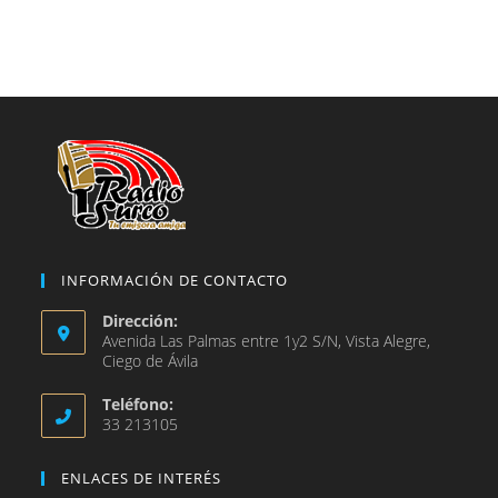
una
en
abre
nueva
una
en
pestaña
nueva
una
pestaña
nueva
pestaña
INFORMACIÓN DE CONTACTO
Dirección:
Avenida Las Palmas entre 1y2 S/N, Vista Alegre,
Ciego de Ávila
Teléfono:
33 213105
ENLACES DE INTERÉS