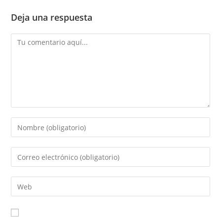
Deja una respuesta
Comentario
Introduce
tu
nombre
Introduce
o
tu
nombre
dirección
Introduce
de
de
la
usuario
correo
URL
para
electrónico
de