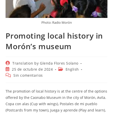
Photo: Radio Morón
Promoting local history in
Morón’s museum
Autor
Translation by Glenda Flores Solano
de
Publicación
Categoría
25 de octubre de 2024
English
la
de
de
Comentarios
Sin comentarios
entrada:
la
la
de
entrada:
entrada:
la
entrada:
The promotion of local history is at the centre of the options
offered by the Caonabo Museum in the city of Morón, Avila.
Copa con alas (Cup with wings), Postales de mi pueblo
(Postcards from my town), Juega y aprende (Play and learn),