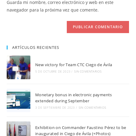
comentar
Guarda mi nombre, correo electrónico y web en este
para
tu
navegador para la próxima vez que comente.
comentar
web
(opcional)
ARTÍCULOS RECIENTES
New victory for Team CTC Ciego de Ávila
5 DE OCTUBRE DE 2023
/
SIN COMENTARIOS
Monetary bonus in electronic payments
extended during September
3 DE SEPTIEMBRE DE 2023
/
SIN COMENTARIOS
Exhibition on Commander Faustino Pérez to be
inaugurated in Ciego de Ávila (+Photos)