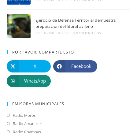
Ejercicio de Defensa Territorial demuestra
preparación del litoral avileño
6 DE AGOSTO DE 2026
/
SIN COMENTARIOS
POR FAVOR, COMPARTE ESTO
X
Facebook
WhatsApp
EMISORAS MUNICIPALES
Radio Morón
Se
abre
Radio Amanecer
Se
en
abre
Radio Chambas
Se