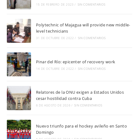
15 DE FEBRERO DE 2023
/
SIN COMENTARIOS
Polytechnic of Majagua will provide new middle-
level technicians
31 DE OCTUBRE DE 2022
/
SIN COMENTARIOS
Pinar del Río: epicenter of recovery work
14 DE OCTUBRE DE 2022
/
SIN COMENTARIOS
Relatores de la ONU exigen a Estados Unidos
cesar hostilidad contra Cuba
6 DE AGOSTO DE 2026
/
SIN COMENTARIOS
Nuevo triunfo para el hockey avileño en Santo
Domingo
6 DE AGOSTO DE 2026
/
SIN COMENTARIOS