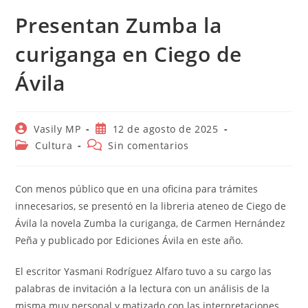
Presentan Zumba la
curiganga en Ciego de
Ávila
Autor
Publicación
Vasily MP
12 de agosto de 2025
de
de
Categoría
Comentarios
Cultura
Sin comentarios
la
la
de
de
entrada:
entrada:
la
la
entrada:
entrada:
Con menos público que en una oficina para trámites
innecesarios, se presentó en la libreria ateneo de Ciego de
Ávila la novela Zumba la curiganga, de Carmen Hernández
Peña y publicado por Ediciones Ávila en este año.
El escritor Yasmani Rodríguez Alfaro tuvo a su cargo las
palabras de invitación a la lectura con un análisis de la
misma muy personal y matizado con las interpretaciones