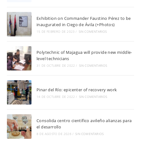
Exhibition on Commander Faustino Pérez to be
inaugurated in Ciego de Ávila (+Photos)
15 DE FEBRERO DE 2023
/
SIN COMENTARIOS
Polytechnic of Majagua will provide new middle-
level technicians
31 DE OCTUBRE DE 2022
/
SIN COMENTARIOS
Pinar del Río: epicenter of recovery work
14 DE OCTUBRE DE 2022
/
SIN COMENTARIOS
Consolida centro científico avileño alianzas para
el desarrollo
8 DE AGOSTO DE 2026
/
SIN COMENTARIOS