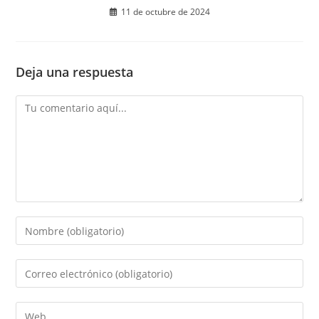
11 de octubre de 2024
Deja una respuesta
Comentario
Introduce
tu
nombre
Introduce
o
tu
nombre
dirección
Introduce
de