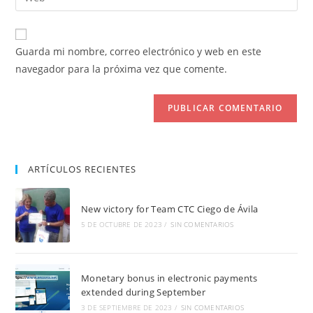
de
la
usuario
correo
URL
para
electrónico
de
comentar
Guarda mi nombre, correo electrónico y web en este
para
tu
navegador para la próxima vez que comente.
comentar
web
(opcional)
ARTÍCULOS RECIENTES
New victory for Team CTC Ciego de Ávila
5 DE OCTUBRE DE 2023
/
SIN COMENTARIOS
Monetary bonus in electronic payments
extended during September
3 DE SEPTIEMBRE DE 2023
/
SIN COMENTARIOS