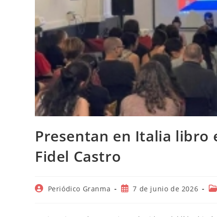
Presentan en Italia libro
Fidel Castro
Autor
Publicación
Ca
Periódico Granma
7 de junio de 2026
de
de
d
la
la
la
entrada:
entrada:
en