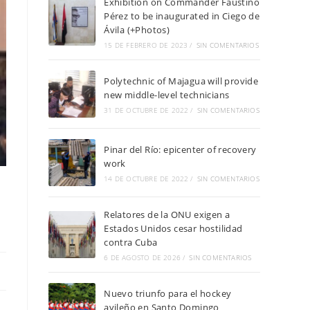
Exhibition on Commander Faustino
Pérez to be inaugurated in Ciego de
Ávila (+Photos)
15 DE FEBRERO DE 2023
/
SIN COMENTARIOS
Polytechnic of Majagua will provide
new middle-level technicians
31 DE OCTUBRE DE 2022
/
SIN COMENTARIOS
Pinar del Río: epicenter of recovery
work
14 DE OCTUBRE DE 2022
/
SIN COMENTARIOS
Relatores de la ONU exigen a
Estados Unidos cesar hostilidad
contra Cuba
6 DE AGOSTO DE 2026
/
SIN COMENTARIOS
Nuevo triunfo para el hockey
avileño en Santo Domingo