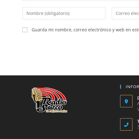
Introduce
Introduce
tu
tu
nombre
dirección
Guarda mi nombre, correo electrónico y web en es
o
de
nombre
correo
de
electrónico
usuario
para
para
comentar
comentar
INFO
V