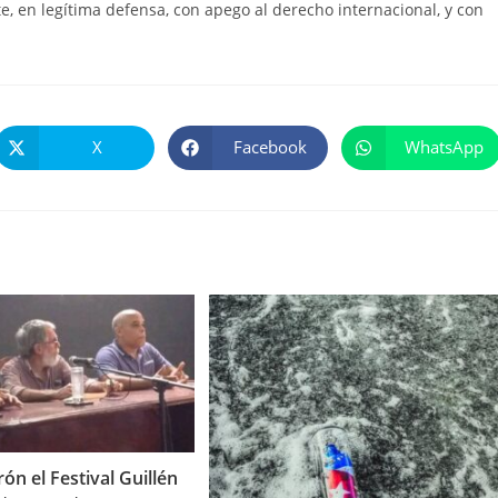
 en legítima defensa, con apego al derecho internacional, y con
X
Facebook
WhatsApp
Se
Se
Se
abre
abre
abre
en
en
en
una
una
una
nueva
nueva
nueva
ventana
ventana
ventana
n el Festival Guillén