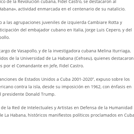
ico de la Revolución cubana, Fidel Castro, se destacaron al
Habana», actividad enmarcada en el centenario de su natalicio.
o a las agrupaciones juveniles de izquierda Cambiare Rotta y
ticipación del embajador cubano en Italia, Jorge Luis Cepero, y del
pollo.
 cargo de Vasapollo, y de la investigadora cubana Melina Iturriaga,
nidos de la Universidad de La Habana (Cehseu), quienes destacaron
s por el Comandante en Jefe, Fidel Castro.
s sanciones de Estados Unidos a Cuba 2001-2020”, expuso sobre los
cano contra la isla, desde su imposición en 1962, con énfasis en
el presidente Donald Trump.
o de la Red de Intelectuales y Artistas en Defensa de la Humanidad
s de La Habana, históricos manifiestos políticos proclamados en Cub