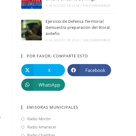
6 DE AGOSTO DE 2026
/
SIN COMENTARIOS
Ejercicio de Defensa Territorial
demuestra preparación del litoral
avileño
6 DE AGOSTO DE 2026
/
SIN COMENTARIOS
POR FAVOR, COMPARTE ESTO
X
Facebook
WhatsApp
EMISORAS MUNICIPALES
a
Radio Morón
Se
abre
Radio Amanecer
Se
en
abre
Radio Chambas
Se