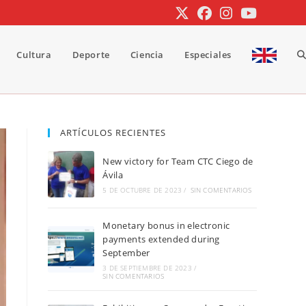
Cultura
Deporte
Ciencia
Especiales
A
b
ARTÍCULOS RECIENTES
New victory for Team CTC Ciego de
d
Ávila
5 DE OCTUBRE DE 2023
/
SIN COMENTARIOS
Monetary bonus in electronic
la
payments extended during
September
3 DE SEPTIEMBRE DE 2023
/
SIN COMENTARIOS
w