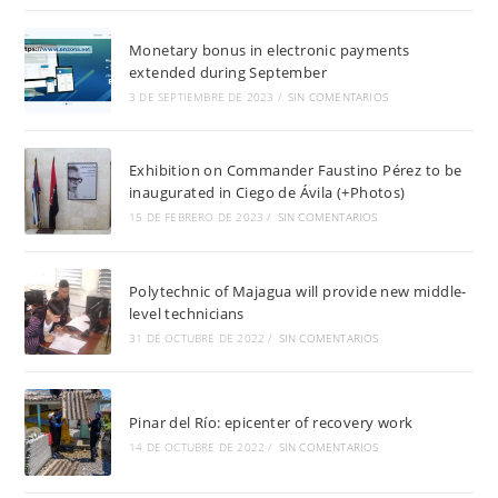
Monetary bonus in electronic payments
extended during September
3 DE SEPTIEMBRE DE 2023
/
SIN COMENTARIOS
Exhibition on Commander Faustino Pérez to be
inaugurated in Ciego de Ávila (+Photos)
15 DE FEBRERO DE 2023
/
SIN COMENTARIOS
Polytechnic of Majagua will provide new middle-
level technicians
31 DE OCTUBRE DE 2022
/
SIN COMENTARIOS
Pinar del Río: epicenter of recovery work
14 DE OCTUBRE DE 2022
/
SIN COMENTARIOS