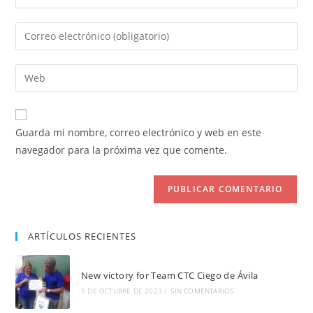
tu
nombre
Introduce
o
tu
nombre
dirección
Introduce
de
de
la
usuario
correo
URL
para
electrónico
de
comentar
Guarda mi nombre, correo electrónico y web en este
para
tu
navegador para la próxima vez que comente.
comentar
web
(opcional)
ARTÍCULOS RECIENTES
New victory for Team CTC Ciego de Ávila
5 DE OCTUBRE DE 2023
/
SIN COMENTARIOS