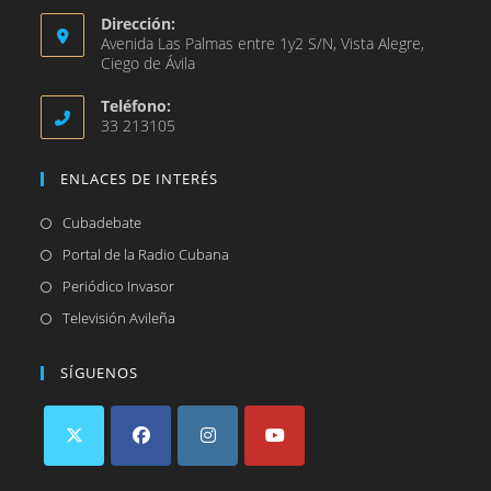
Dirección:
Avenida Las Palmas entre 1y2 S/N, Vista Alegre,
Ciego de Ávila
Teléfono:
33 213105
ENLACES DE INTERÉS
Se
Cubadebate
abre
Se
Portal de la Radio Cubana
en
abre
Se
Periódico Invasor
una
en
abre
Se
Televisión Avileña
nueva
una
en
abre
pestaña
nueva
una
en
SÍGUENOS
pestaña
nueva
una
pestaña
nueva
pestaña
Se
Se
Se
Se