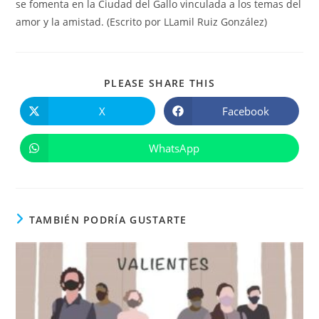
se fomenta en la Ciudad del Gallo vinculada a los temas del
amor y la amistad. (Escrito por LLamil Ruiz González)
COMPARTIR
PLEASE SHARE THIS
ESTE
CONTENIDO
X
Facebook
Se
Se
abre
abre
en
en
una
una
WhatsApp
Se
nueva
nueva
abre
ventana
ventana
en
una
nueva
ventana
TAMBIÉN PODRÍA GUSTARTE