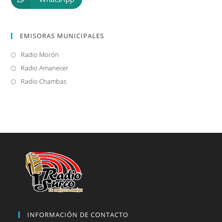
EMISORAS MUNICIPALES
Radio Morón
Se
abre
Radio Amanecer
Se
en
abre
Radio Chambas
Se
una
en
abre
nueva
una
en
pestaña
nueva
una
pestaña
nueva
pestaña
INFORMACIÓN DE CONTACTO