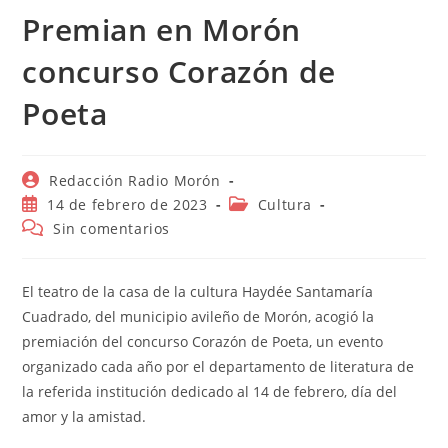
Premian en Morón
concurso Corazón de
Poeta
Autor
Redacción Radio Morón
de
Publicación
Categoría
14 de febrero de 2023
Cultura
la
de
de
Comentarios
Sin comentarios
entrada:
la
la
de
entrada:
entrada:
la
entrada:
El teatro de la casa de la cultura Haydée Santamaría
Cuadrado, del municipio avileño de Morón, acogió la
premiación del concurso Corazón de Poeta, un evento
organizado cada año por el departamento de literatura de
la referida institución dedicado al 14 de febrero, día del
amor y la amistad.