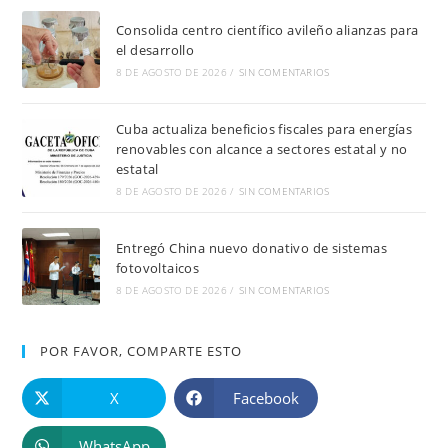
Consolida centro científico avileño alianzas para
el desarrollo
8 DE AGOSTO DE 2026
/
SIN COMENTARIOS
Cuba actualiza beneficios fiscales para energías
renovables con alcance a sectores estatal y no
estatal
8 DE AGOSTO DE 2026
/
SIN COMENTARIOS
Entregó China nuevo donativo de sistemas
fotovoltaicos
8 DE AGOSTO DE 2026
/
SIN COMENTARIOS
POR FAVOR, COMPARTE ESTO
X
Facebook
WhatsApp