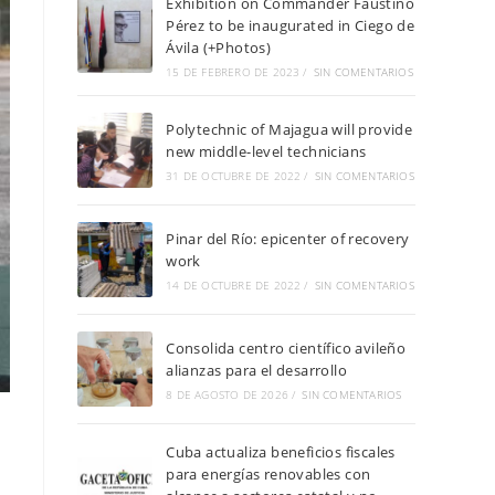
Exhibition on Commander Faustino
Pérez to be inaugurated in Ciego de
Ávila (+Photos)
15 DE FEBRERO DE 2023
/
SIN COMENTARIOS
Polytechnic of Majagua will provide
new middle-level technicians
31 DE OCTUBRE DE 2022
/
SIN COMENTARIOS
Pinar del Río: epicenter of recovery
work
14 DE OCTUBRE DE 2022
/
SIN COMENTARIOS
Consolida centro científico avileño
alianzas para el desarrollo
8 DE AGOSTO DE 2026
/
SIN COMENTARIOS
Cuba actualiza beneficios fiscales
para energías renovables con