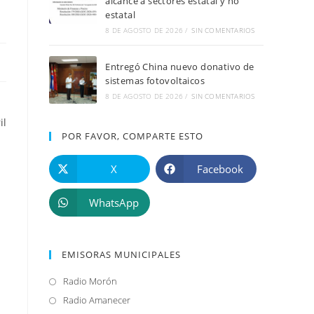
alcance a sectores estatal y no
estatal
8 DE AGOSTO DE 2026
/
SIN COMENTARIOS
Entregó China nuevo donativo de
sistemas fotovoltaicos
8 DE AGOSTO DE 2026
/
SIN COMENTARIOS
il
POR FAVOR, COMPARTE ESTO
X
Facebook
WhatsApp
EMISORAS MUNICIPALES
Radio Morón
Se
abre
Radio Amanecer
Se