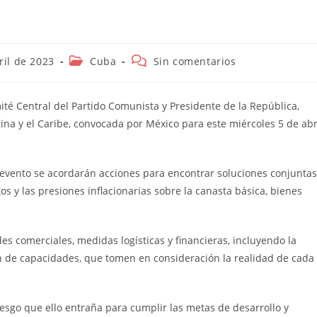
n
Categoría
Comentarios
ril de 2023
Cuba
Sin comentarios
de
de
la
la
entrada:
entrada:
té Central del Partido Comunista y Presidente de la República,
na y el Caribe, convocada por México para este miércoles 5 de abr
l evento se acordarán acciones para encontrar soluciones conjuntas
os y las presiones inflacionarias sobre la canasta básica, bienes
des comerciales, medidas logísticas y financieras, incluyendo la
ón de capacidades, que tomen en consideración la realidad de cada
riesgo que ello entraña para cumplir las metas de desarrollo y