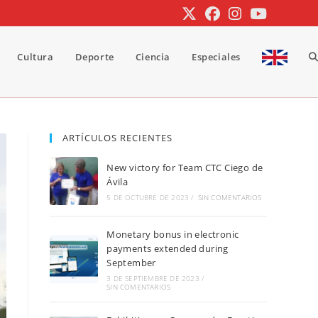
Cultura
Deporte
Ciencia
Especiales
A
b
ARTÍCULOS RECIENTES
New victory for Team CTC Ciego de
d
Ávila
5 DE OCTUBRE DE 2023
/
SIN COMENTARIOS
Monetary bonus in electronic
la
payments extended during
September
3 DE SEPTIEMBRE DE 2023
/
SIN COMENTARIOS
w