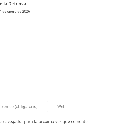
e la Defensa
4 de enero de 2026
Introduce
la
URL
te navegador para la próxima vez que comente.
de