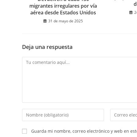
d
migrantes irregulares por vía
aérea desde Estados Unidos
2
31 de mayo de 2025
Deja una respuesta
Comentario
Introduce
Introduce
tu
tu
nombre
dirección
Guarda mi nombre, correo electrónico y web en es
o
de