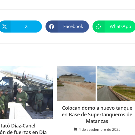
X
Facebook
WhatsApp
Se
Se
Se
abre
abre
abre
en
en
en
una
una
una
nueva
nueva
nueva
ventana
ventana
ventana
Colocan domo a nuevo tanque
en Base de Supertanqueros de
Matanzas
tató Díaz-Canel
4 de septiembre de 2025
ón de fuerzas en Día