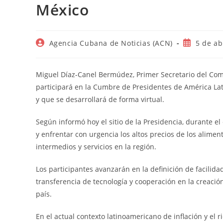
México
Autor
Publicació
Agencia Cubana de Noticias (ACN)
5 de ab
de
de
la
la
entrada:
entrada:
Miguel Díaz-Canel Bermúdez, Primer Secretario del Comi
participará en la Cumbre de Presidentes de América Lati
y que se desarrollará de forma virtual.
Según informó hoy el sitio de la Presidencia, durante e
y enfrentar con urgencia los altos precios de los aliment
intermedios y servicios en la región.
Los participantes avanzarán en la definición de facilida
transferencia de tecnología y cooperación en la creaci
país.
En el actual contexto latinoamericano de inflación y el 