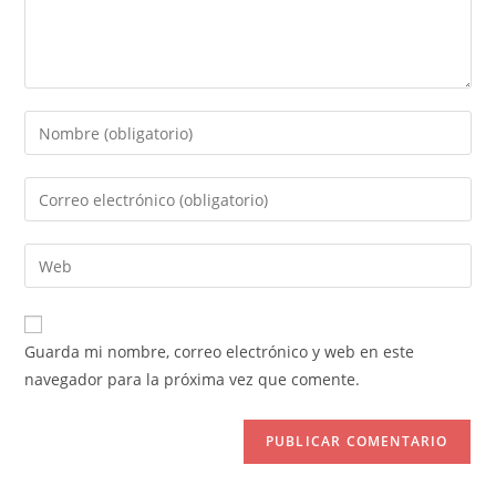
Introduce
tu
nombre
Introduce
o
tu
nombre
dirección
Introduce
de
de
la
usuario
correo
URL
para
electrónico
de
comentar
Guarda mi nombre, correo electrónico y web en este
para
tu
navegador para la próxima vez que comente.
comentar
web
(opcional)