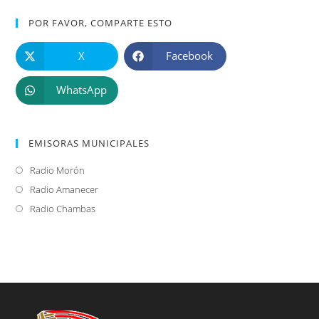
POR FAVOR, COMPARTE ESTO
X
Facebook
WhatsApp
EMISORAS MUNICIPALES
Radio Morón
Se
abre
Radio Amanecer
Se
en
abre
Radio Chambas
Se
una
en
abre
nueva
una
en
pestaña
nueva
una
pestaña
nueva
pestaña