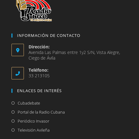
INFORMACIÓN DE CONTACTO
Dirección:
Avenida Las Palmas entre 1y2 S/N, Vista Alegre,
Ciego de Ávila
Teléfono:
33 213105
ENLACES DE INTERÉS
Se
Cubadebate
abre
Se
Portal de la Radio Cubana
en
abre
Se
Periódico Invasor
una
en
abre
Se
Televisión Avileña
nueva
una
en
abre