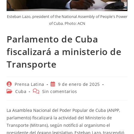
Esteban Lazo, president of the National Assembly of People's Power
of Cuba. Photo: ACN
Parlamento de Cuba
fiscalizará a ministerio de
Transporte
Autor
Publicación
Prensa Latina
9 de enero de 2025
de
de
Categoría
Comentarios
Cuba
Sin comentarios
la
la
de
de
entrada:
entrada:
la
la
entrada:
entrada:
La Asamblea Nacional del Poder Popular de Cuba (ANPP,
parlamento) fiscalizará la actividad del Ministerio de
Transporte (Mitrans), según notificó al organismo el
presidente del órgano legislativo, Esteban Lazo, trascendió