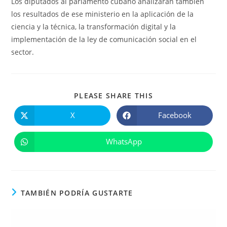
Los diputados al parlamento cubano analizaran también
los resultados de ese ministerio en la aplicación de la
ciencia y la técnica, la transformación digital y la
implementación de la ley de comunicación social en el
sector.
COMPARTIR
PLEASE SHARE THIS
ESTE
CONTENIDO
X
Facebook
Se
Se
abre
abre
en
en
una
una
WhatsApp
Se
nueva
nueva
abre
ventana
ventana
en
una
nueva
ventana
TAMBIÉN PODRÍA GUSTARTE