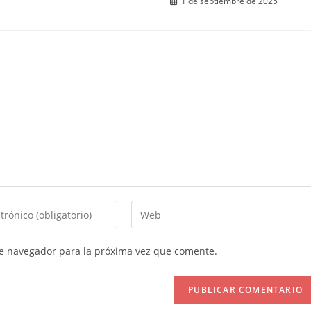
1 de septiembre de 2025
Introduce
la
URL
te navegador para la próxima vez que comente.
de
tu
web