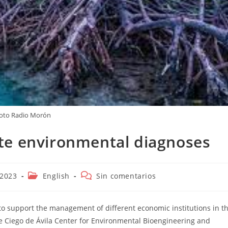
oto Radio Morón
te environmental diagnoses
Categoría
Comentarios
 2023
English
Sin comentarios
de
de
la
la
entrada:
entrada:
o support the management of different economic institutions in t
he Ciego de Ávila Center for Environmental Bioengineering and