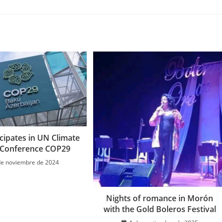
en
en
en
una
una
una
nueva
nueva
nueva
ventana
ventana
ventana
cipates in UN Climate
 Conference COP29
de noviembre de 2024
Nights of romance in Morón
with the Gold Boleros Festival