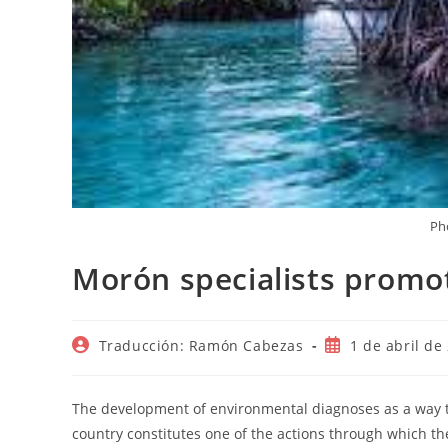
Ph
Morón specialists promo
Autor
Publicación
Traducción: Ramón Cabezas
1 de abril de
de
de
la
la
entrada:
entrada:
The development of environmental diagnoses as a way t
country constitutes one of the actions through which t