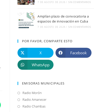
7 DE AGOSTO DE 2026
/
SIN COMENTARIOS
Amplían plazo de convocatoria a
espacios de innovación en Cuba
7 DE AGOSTO DE 2026
/
SIN COMENTARIOS
POR FAVOR, COMPARTE ESTO
X
Facebook
WhatsApp
e
EMISORAS MUNICIPALES
Radio Morón
Se
abre
Radio Amanecer
Se
en
abre
Radio Chambas
Se
una