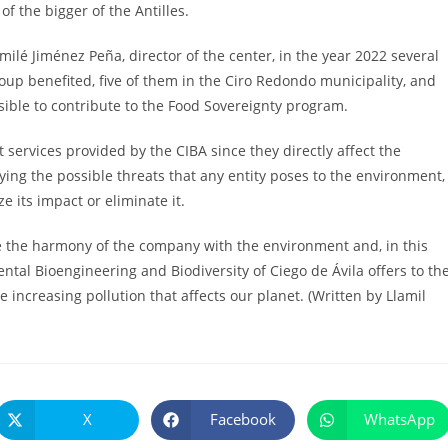
of the bigger of the Antilles.
ilé Jiménez Peña, director of the center, in the year 2022 several
up benefited, five of them in the Ciro Redondo municipality, and
ible to contribute to the Food Sovereignty program.
ervices provided by the CIBA since they directly affect the
ying the possible threats that any entity poses to the environment,
 its impact or eliminate it.
e the harmony of the company with the environment and, in this
ental Bioengineering and Biodiversity of Ciego de Ávila offers to th
e increasing pollution that affects our planet. (Written by Llamil
X
Facebook
WhatsApp
Se
Se
Se
abre
abre
abre