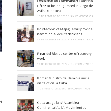
Exhibition on Commander Faustino
Pérez to be inaugurated in Ciego de
Ávila (+Photos)
15 DE FEBRERO DE 2023
/
SIN COMENTARIOS
Polytechnic of Majagua will provide
new middle-level technicians
31 DE OCTUBRE DE 2022
/
SIN COMENTARIOS
Pinar del Río: epicenter of recovery
work
14 DE OCTUBRE DE 2022
/
SIN COMENTARIOS
Primer Ministro de Namibia inicia
visita oficial a Cuba
7 DE AGOSTO DE 2026
/
SIN COMENTARIOS
he
Cuba acoge la IV Asamblea
Continental ALBA Movimientos