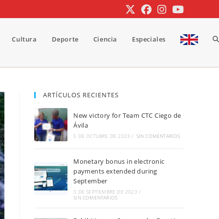
Cultura
Deporte
Ciencia
Especiales
A
b
ARTÍCULOS RECIENTES
New victory for Team CTC Ciego de
d
Ávila
5 DE OCTUBRE DE 2023
/
SIN COMENTARIOS
Monetary bonus in electronic
la
payments extended during
September
3 DE SEPTIEMBRE DE 2023
/
SIN COMENTARIOS
w