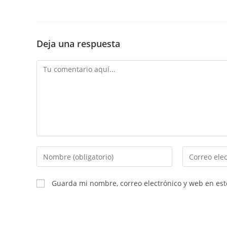
Deja una respuesta
Comentario
Introduce
Introduce
tu
tu
nombre
dirección
Guarda mi nombre, correo electrónico y web en es
o
de
nombre
correo
de
electrónico