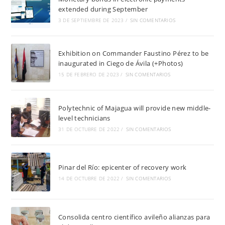
extended during September
3 DE SEPTIEMBRE DE 2023
/
SIN COMENTARIOS
Exhibition on Commander Faustino Pérez to be
inaugurated in Ciego de Ávila (+Photos)
15 DE FEBRERO DE 2023
/
SIN COMENTARIOS
Polytechnic of Majagua will provide new middle-
level technicians
31 DE OCTUBRE DE 2022
/
SIN COMENTARIOS
Pinar del Río: epicenter of recovery work
14 DE OCTUBRE DE 2022
/
SIN COMENTARIOS
Consolida centro científico avileño alianzas para