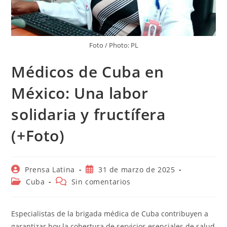
Foto / Photo: PL
Médicos de Cuba en
México: Una labor
solidaria y fructífera
(+Foto)
Autor
Publicación
Prensa Latina
31 de marzo de 2025
de
de
Categoría
Comentarios
Cuba
Sin comentarios
la
la
de
de
entrada:
entrada:
la
la
entrada:
entrada:
Especialistas de la brigada médica de Cuba contribuyen a
garantizar hoy la cobertura de servicios esenciales de salud