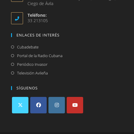
Ciego de Ávila
Teléfono:
33 213105
ENLACES DE INTERÉS
Se
Cubadebate
abre
Se
Portal de la Radio Cubana
en
abre
Se
Periódico Invasor
una
en
abre
Se
Televisión Avileña
nueva
una
en
abre
pestaña
nueva
una
en
SÍGUENOS
pestaña
nueva
una
pestaña
nueva
pestaña
Se
Se
Se
Se
abre
abre
abre
abre
en
en
en
en