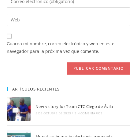
o
tu
nombre
dirección
Introduce
de
de
la
usuario
correo
URL
para
electrónico
de
comentar
Guarda mi nombre, correo electrónico y web en este
para
tu
navegador para la próxima vez que comente.
comentar
web
(opcional)
ARTÍCULOS RECIENTES
New victory for Team CTC Ciego de Ávila
5 DE OCTUBRE DE 2023
/
SIN COMENTARIOS
Monetary bonus in electronic payments