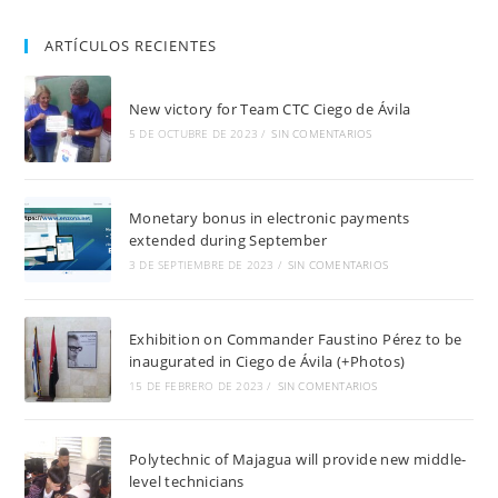
ARTÍCULOS RECIENTES
New victory for Team CTC Ciego de Ávila
5 DE OCTUBRE DE 2023
/
SIN COMENTARIOS
Monetary bonus in electronic payments
extended during September
3 DE SEPTIEMBRE DE 2023
/
SIN COMENTARIOS
Exhibition on Commander Faustino Pérez to be
inaugurated in Ciego de Ávila (+Photos)
15 DE FEBRERO DE 2023
/
SIN COMENTARIOS
Polytechnic of Majagua will provide new middle-
level technicians