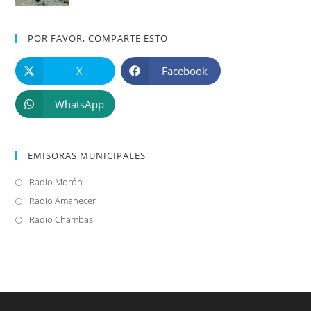
POR FAVOR, COMPARTE ESTO
X
Facebook
WhatsApp
EMISORAS MUNICIPALES
Radio Morón
Se
abre
Radio Amanecer
Se
en
abre
Radio Chambas
Se
una
en
abre
nueva
una
en
pestaña
nueva
una
pestaña
nueva
pestaña