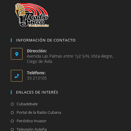
INFORMACIÓN DE CONTACTO
Dirección:
Avenida Las Palmas entre 1y2 S/N, Vista Alegre,
Ciego de Ávila
Teléfono:
33 213105
ENLACES DE INTERÉS
Se
Cubadebate
abre
Se
Portal de la Radio Cubana
en
abre
Se
Periódico Invasor
una
en
abre
Se
Televisión Avileña