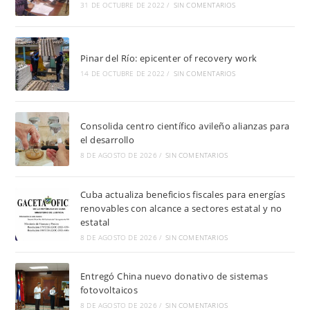
31 DE OCTUBRE DE 2022
/
SIN COMENTARIOS
Pinar del Río: epicenter of recovery work
14 DE OCTUBRE DE 2022
/
SIN COMENTARIOS
Consolida centro científico avileño alianzas para
el desarrollo
8 DE AGOSTO DE 2026
/
SIN COMENTARIOS
Cuba actualiza beneficios fiscales para energías
renovables con alcance a sectores estatal y no
estatal
8 DE AGOSTO DE 2026
/
SIN COMENTARIOS
Entregó China nuevo donativo de sistemas
fotovoltaicos
8 DE AGOSTO DE 2026
/
SIN COMENTARIOS