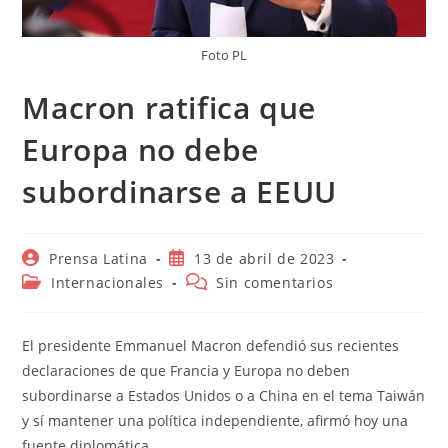
Foto PL
Macron ratifica que
Europa no debe
subordinarse a EEUU
Autor
Publicación
Prensa Latina
13 de abril de 2023
de
de
Categoría
Comentarios
Internacionales
Sin comentarios
la
la
de
de
entrada:
entrada:
la
la
entrada:
entrada:
El presidente Emmanuel Macron defendió sus recientes
declaraciones de que Francia y Europa no deben
subordinarse a Estados Unidos o a China en el tema Taiwán
y sí mantener una política independiente, afirmó hoy una
fuente diplomática.