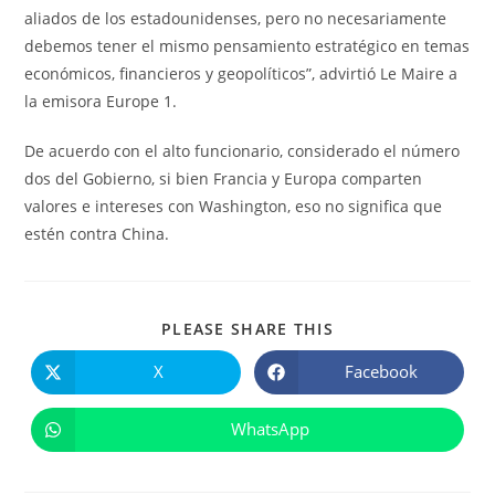
aliados de los estadounidenses, pero no necesariamente
debemos tener el mismo pensamiento estratégico en temas
económicos, financieros y geopolíticos”, advirtió Le Maire a
la emisora Europe 1.
De acuerdo con el alto funcionario, considerado el número
dos del Gobierno, si bien Francia y Europa comparten
valores e intereses con Washington, eso no significa que
estén contra China.
COMPARTIR
PLEASE SHARE THIS
ESTE
CONTENIDO
X
Facebook
Se
Se
abre
abre
en
en
una
una
WhatsApp
Se
nueva
nueva
abre
ventana
ventana
en
una