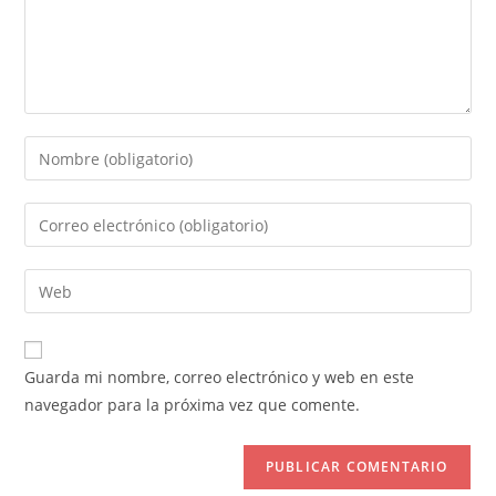
Introduce
tu
nombre
Introduce
o
tu
nombre
dirección
Introduce
de
de
la
usuario
correo
URL
para
electrónico
de
comentar
Guarda mi nombre, correo electrónico y web en este
para
tu
navegador para la próxima vez que comente.
comentar
web
(opcional)