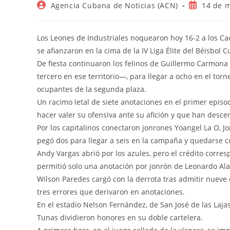
Autor
Publicació
Agencia Cubana de Noticias (ACN)
14 de 
de
de
la
la
entrada:
entrada:
Los Leones de Industriales noquearon hoy 16-2 a los Cac
se afianzaron en la cima de la IV Liga Élite del Béisbol 
De fiesta continuaron los felinos de Guillermo Carmona
tercero en ese territorio—, para llegar a ocho en el tor
ocupantes de la segunda plaza.
Un racimo letal de siete anotaciones en el primer epi
hacer valer su ofensiva ante su afición y que han desce
Por los capitalinos conectaron jonrones Yoangel La O, Jo
pegó dos para llegar a seis en la campaña y quedarse c
Andy Vargas abrió por los azules, pero el crédito corres
permitió solo una anotación por jonrón de Leonardo Ala
Wilson Paredes cargó con la derrota tras admitir nueve
tres errores que derivaron en anotaciones.
En el estadio Nelson Fernández, de San José de las Laj
Tunas dividieron honores en su doble cartelera.