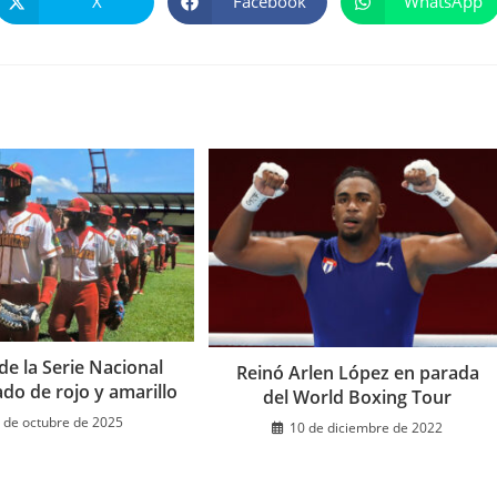
X
Facebook
WhatsApp
Se
Se
Se
abre
abre
abre
en
en
en
una
una
una
nueva
nueva
nueva
ventana
ventana
ventana
 de la Serie Nacional
Reinó Arlen López en parada
ado de rojo y amarillo
del World Boxing Tour
 de octubre de 2025
10 de diciembre de 2022