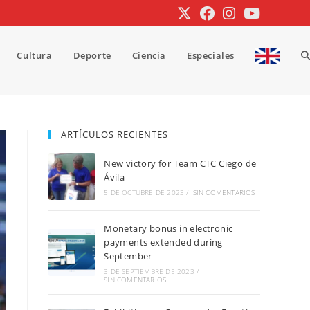
Cultura
Deporte
Ciencia
Especiales
A
b
ARTÍCULOS RECIENTES
New victory for Team CTC Ciego de
d
Ávila
5 DE OCTUBRE DE 2023
/
SIN COMENTARIOS
Monetary bonus in electronic
la
payments extended during
September
3 DE SEPTIEMBRE DE 2023
/
SIN COMENTARIOS
w