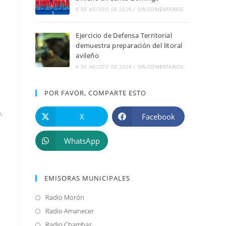
6 DE AGOSTO DE 2026
/
SIN COMENTARIOS
Ejercicio de Defensa Territorial
demuestra preparación del litoral
avileño
6 DE AGOSTO DE 2026
/
SIN COMENTARIOS
POR FAVOR, COMPARTE ESTO
.
X
Facebook
WhatsApp
EMISORAS MUNICIPALES
Radio Morón
Se
abre
Radio Amanecer
Se
en
abre
Radio Chambas
Se