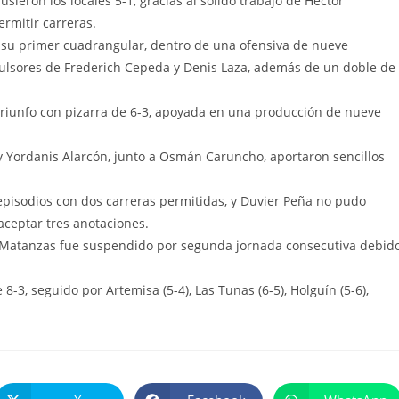
usieron los locales 5-1, gracias al sólido trabajo de Héctor
ermitir carreras.
tó su primer cuadrangular, dentro de una ofensiva de nueve
ulsores de Frederich Cepeda y Denis Laza, además de un doble de
l triunfo con pizarra de 6-3, apoyada en una producción de nueve
y Yordanis Alarcón, junto a Osmán Caruncho, aportaron sencillos
 episodios con dos carreras permitidas, y Duvier Peña no pudo
aceptar tres anotaciones.
e Matanzas fue suspendido por segunda jornada consecutiva debid
8-3, seguido por Artemisa (5-4), Las Tunas (6-5), Holguín (5-6),