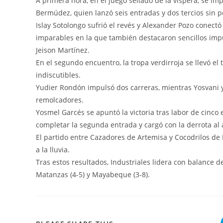
A primera hora, en el juego sellado de la víspera, se imp
Bermúdez, quien lanzó seis entradas y dos tercios sin p
Islay Sotolongo sufrió el revés y Alexander Pozo conec
imparables en la que también destacaron sencillos imp
Jeison Martínez.
En el segundo encuentro, la tropa verdirroja se llevó e
indiscutibles.
Yudier Rondón impulsó dos carreras, mientras Yosvani 
remolcadores.
Yosmel Garcés se apuntó la victoria tras labor de cinco
completar la segunda entrada y cargó con la derrota al 
El partido entre Cazadores de Artemisa y Cocodrilos d
a la lluvia.
Tras estos resultados, Industriales lidera con balance de 
Matanzas (4-5) y Mayabeque (3-8).