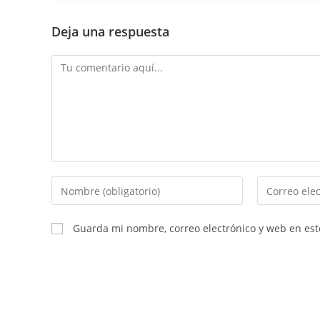
Deja una respuesta
Comentario
Introduce
Introduce
tu
tu
nombre
dirección
Guarda mi nombre, correo electrónico y web en es
o
de
nombre
correo
de
electrónico
usuario
para
para
comentar