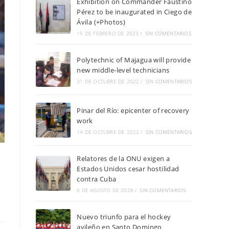
Exhibition on Commander Faustino
Pérez to be inaugurated in Ciego de
Ávila (+Photos)
15 DE FEBRERO DE 2023
/
SIN COMENTARIOS
Polytechnic of Majagua will provide
new middle-level technicians
31 DE OCTUBRE DE 2022
/
SIN COMENTARIOS
Pinar del Río: epicenter of recovery
work
14 DE OCTUBRE DE 2022
/
SIN COMENTARIOS
Relatores de la ONU exigen a
Estados Unidos cesar hostilidad
contra Cuba
6 DE AGOSTO DE 2026
/
SIN COMENTARIOS
Nuevo triunfo para el hockey
avileño en Santo Domingo