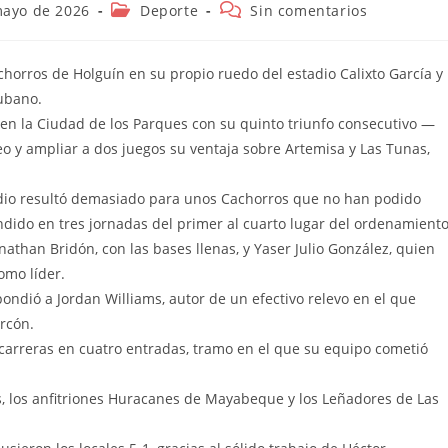
n
Categoría
Comentarios
mayo de 2026
Deporte
Sin comentarios
de
de
la
la
entrada:
entrada:
horros de Holguín en su propio ruedo del estadio Calixto García y
Cubano.
 en la Ciudad de los Parques con su quinto triunfo consecutivo —
neo y ampliar a dos juegos su ventaja sobre Artemisa y Las Tunas,
sodio resultó demasiado para unos Cachorros que no han podido
ndido en tres jornadas del primer al cuarto lugar del ordenamiento
nathan Bridón, con las bases llenas, y Yaser Julio González, quien
omo líder.
pondió a Jordan Williams, autor de un efectivo relevo en el que
rcón.
 carreras en cuatro entradas, tramo en el que su equipo cometió
as, los anfitriones Huracanes de Mayabeque y los Leñadores de Las