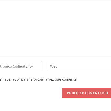
Introduce
la
URL
te navegador para la próxima vez que comente.
de
tu
web
(opcional)