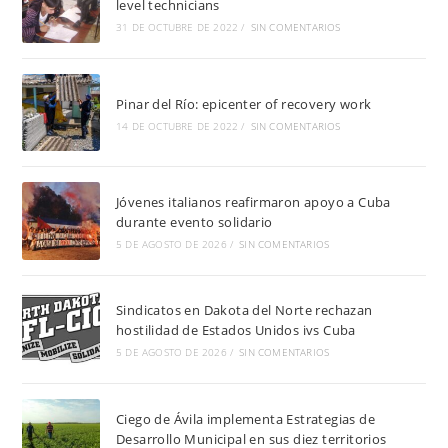
level technicians
31 DE OCTUBRE DE 2022
/
SIN COMENTARIOS
Pinar del Río: epicenter of recovery work
14 DE OCTUBRE DE 2022
/
SIN COMENTARIOS
Jóvenes italianos reafirmaron apoyo a Cuba
durante evento solidario
5 DE AGOSTO DE 2026
/
SIN COMENTARIOS
Sindicatos en Dakota del Norte rechazan
hostilidad de Estados Unidos ivs Cuba
5 DE AGOSTO DE 2026
/
SIN COMENTARIOS
Ciego de Ávila implementa Estrategias de
Desarrollo Municipal en sus diez territorios