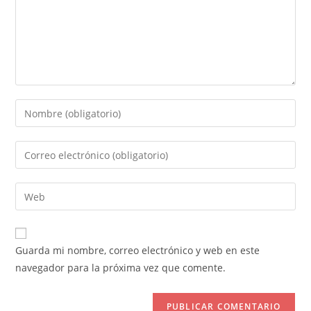
Introduce
tu
nombre
Introduce
o
tu
nombre
dirección
Introduce
de
de
la
usuario
correo
URL
para
electrónico
de
comentar
Guarda mi nombre, correo electrónico y web en este
para
tu
navegador para la próxima vez que comente.
comentar
web
(opcional)