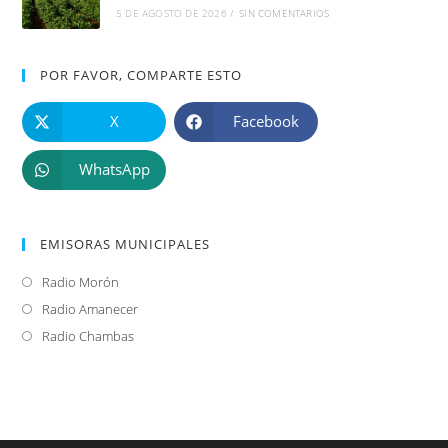
5 DE AGOSTO DE 2026
/
SIN COMENTARIOS
POR FAVOR, COMPARTE ESTO
X
Facebook
WhatsApp
EMISORAS MUNICIPALES
Radio Morón
Se
abre
Radio Amanecer
Se
en
abre
Radio Chambas
Se
una
en
abre
nueva
una
en
pestaña
nueva
una
pestaña
nueva