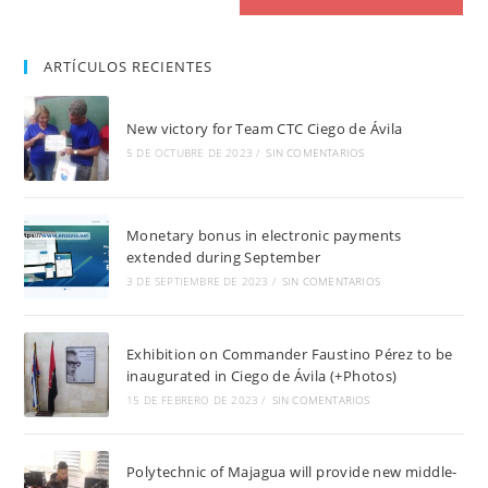
ARTÍCULOS RECIENTES
New victory for Team CTC Ciego de Ávila
5 DE OCTUBRE DE 2023
/
SIN COMENTARIOS
Monetary bonus in electronic payments
extended during September
3 DE SEPTIEMBRE DE 2023
/
SIN COMENTARIOS
Exhibition on Commander Faustino Pérez to be
inaugurated in Ciego de Ávila (+Photos)
15 DE FEBRERO DE 2023
/
SIN COMENTARIOS
Polytechnic of Majagua will provide new middle-