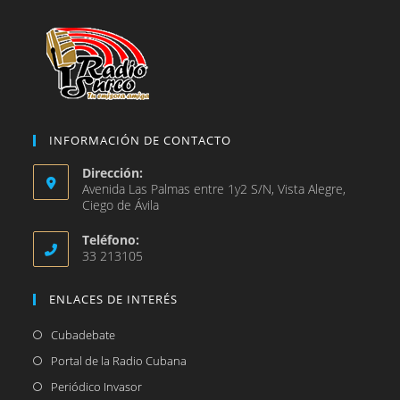
pestaña
INFORMACIÓN DE CONTACTO
Dirección:
Avenida Las Palmas entre 1y2 S/N, Vista Alegre,
Ciego de Ávila
Teléfono:
33 213105
ENLACES DE INTERÉS
Se
Cubadebate
abre
Se
Portal de la Radio Cubana
en
abre
Se
Periódico Invasor