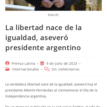
Foto PL
La libertad nace de la
igualdad, aseveró
presidente argentino
Autor
Publicación
Prensa Latina
9 de julio de 2023
de
de
Categoría
Comentarios
Internacionales
Sin comentarios
la
la
de
de
entrada:
entrada:
la
la
entrada:
entrada:
La verdadera libertad nace de la igualdad, aseveró hoy el
presidente Alberto Fernández al conmemorar el Día de la
Independencia argentina.
En un mensaje publicado en la red social Twitter, el jefe de