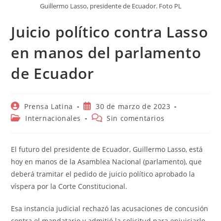
Guillermo Lasso, presidente de Ecuador. Foto PL
Juicio político contra Lasso
en manos del parlamento
de Ecuador
Autor
Publicación
Prensa Latina
30 de marzo de 2023
de
de
Categoría
Comentarios
Internacionales
Sin comentarios
la
la
de
de
entrada:
entrada:
la
la
entrada:
entrada:
El futuro del presidente de Ecuador, Guillermo Lasso, está
hoy en manos de la Asamblea Nacional (parlamento), que
deberá tramitar el pedido de juicio político aprobado la
víspera por la Corte Constitucional.
Esa instancia judicial rechazó las acusaciones de concusión
contra el mandatario y admitió la solicitud para enjuiciarlo